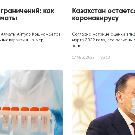
граничений: как
Казахстан остаетс
лматы
коронавирусу
 Алматы Айтуар Кошмамбетов
Согласно матрице оценки эпид
ьных карантинных мер,
марта 2022 года, все регионы 
зоне, …
17 Мар, 2022
2838