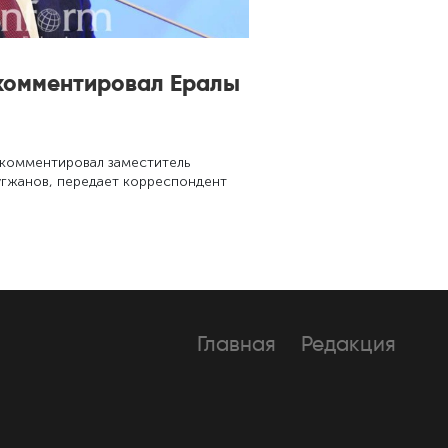
комментировал Ералы
окомментировал заместитель
угжанов, передает корреспондент
Главная
Редакция