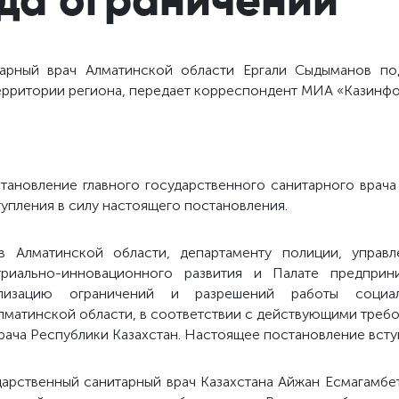
тарный врач Алматинской области Ергали Сыдыманов п
территории региона, передает корреспондент МИА «Казинфо
становление главного государственного санитарного врач
тупления в силу настоящего постановления.
Алматинской области, департаменту полиции, управл
триально-инновационного развития и Палате предприн
лизацию ограничений и разрешений работы социаль
лматинской области, в соответствии с действующими требо
рача Республики Казахстан. Настоящее постановление вступ
ударственный санитарный врач Казахстана Айжан Есмагамбе