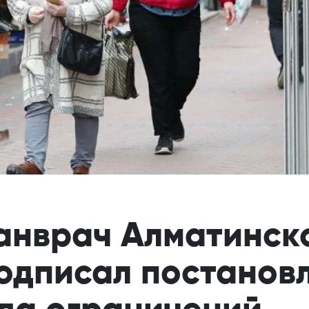
анврач Алматинск
одписал постанов
да ограничений