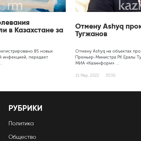
олевания
Отмену Ashyq про
и в Казахстане за
Тугжанов
регистрировано 85 новых
Отмену Ashyq на объектах пр
й инфекцией, передает
Премьер-Министра РК Ералы Т
…
МИА «Казинформ». …
15 Мар, 2022
3030
РУБРИКИ
Политика
Общество