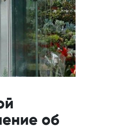
ой
ление об