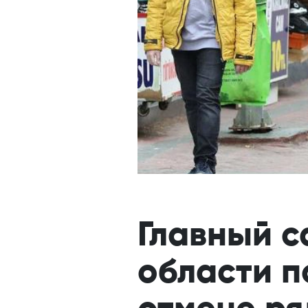
Главный с
области п
отмене ря