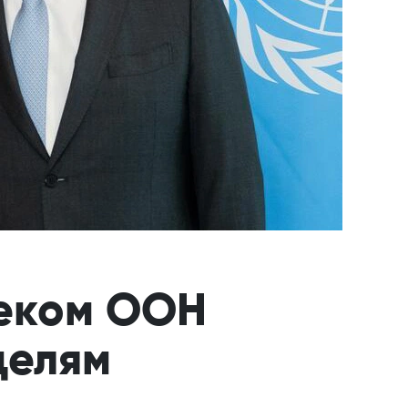
секом ООН
целям