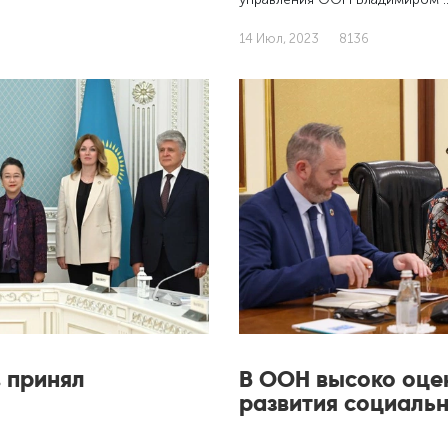
14 Июл, 2023
8136
 принял
В ООН высоко оце
развития социальн