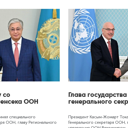
 со
Глава государства
генсека ООН
генерального сек
инял специального
Президент Касым-Жомарт Тока
аря ООН, главу Регионального
Генерального секретаря ООН,
управления ООН Владимиром 