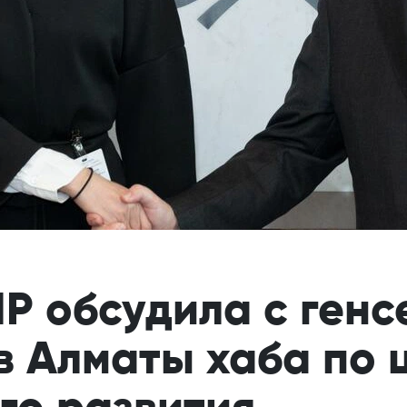
Р обсудила с ген
в Алматы хаба по 
го развития