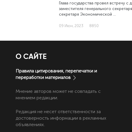
Глава государства провел встречу с
заместителя генерального секретар
секретаря Экономической …
09 Июн, 2023
8850
О САЙТЕ
Правила цитирования, перепечатки и
переработки материалов
Мнение авторов может не совпадать с
мнением редакции.
Редакция не несет ответственности за
достоверность информации в рекламных
объявлениях.