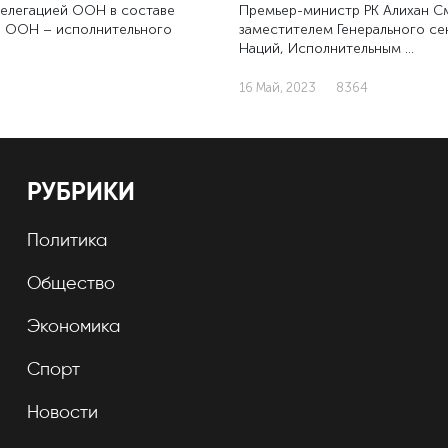
 делегацией ООН в составе
Премьер-министр РК Алихан См
я ООН – исполнительного
заместителем Генерального с
Наций, Исполнительным …
16 Май, 2023
8364
РУБРИКИ
Политика
Общество
Экономика
Спорт
Новости