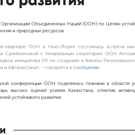
б Организации Объединенных Наций (ООН) по Целям устойч
огии и природных ресурсов.
аб-квартире ООН в Нью-Йорке состоялась встреча мин
ии Сулейменовой с Генеральным секретарем ООН Антони
ждена инициатива РК по созданию в Алматы Регионально
и и Афганистана», – говорится в
сообщении
.
одной конференции ООН поделилась планами в области у
тарь высоко оценил усилия Казахстана, отметив актив
елей устойчивого развития.
и