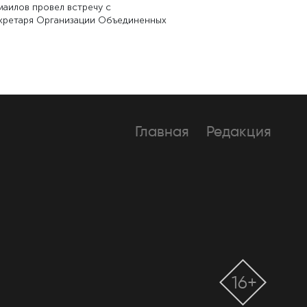
аилов провел встречу с
екретаря Организации Объединенных
Главная
Редакция
16+