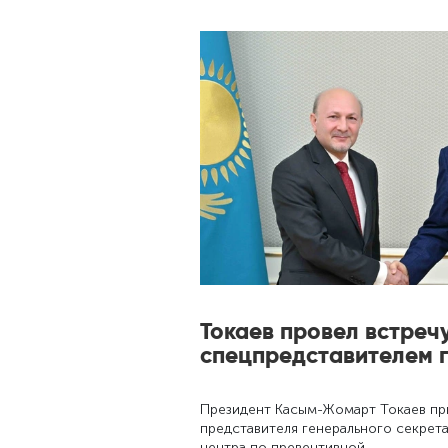
Токаев провел встречу
спецпредставителем 
Президент Касым-Жомарт Токаев пр
представителя генерального секрет
центра по превентивной …