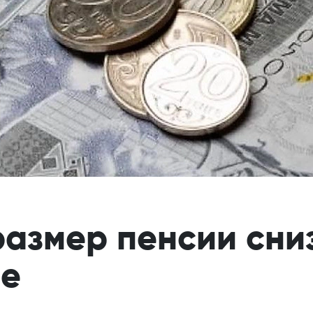
азмер пенсии сниз
не