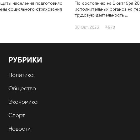
ащиты населения подготовило
По состоянию на 1 октября 2
емы социального страхования
исполнительных органов на те
трудовую деятельность …
30 Окт, 2023
4878
РУБРИКИ
Политика
Общество
Экономика
Спорт
Новости