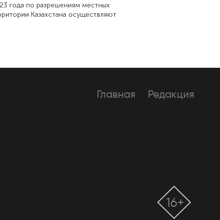
023 года по разрешениям местных
рритории Казахстана осуществляют
Главная
Редакция
16+