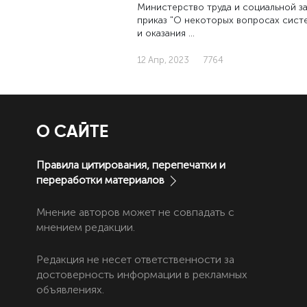
Министерство труда и социальной з
приказ "О некоторых вопросах сист
и оказания …
12 Апр, 2023
7764
О САЙТЕ
Правила цитирования, перепечатки и
переработки материалов
Мнение авторов может не совпадать с
мнением редакции.
Редакция не несет ответственности за
достоверность информации в рекламных
объявлениях.