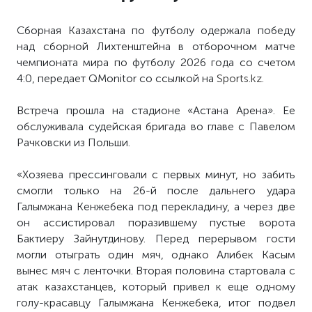
Сборная Казахстана по футболу одержала победу
над сборной Лихтенштейна в отборочном матче
чемпионата мира по футболу 2026 года со счетом
4:0, передает QMonitor со ссылкой на
Sports.kz
.
Встреча прошла на стадионе «Астана Арена». Ее
обслуживала судейская бригада во главе с Павелом
Рачковски из Польши.
«Хозяева прессинговали с первых минут, но забить
смогли только на 26-й после дальнего удара
Галымжана Кенжебека под перекладину, а через две
он ассистировал поразившему пустые ворота
Бактиеру Зайнутдинову. Перед перерывом гости
могли отыграть один мяч, однако Алибек Касым
вынес мяч с ленточки. Вторая половина стартовала с
атак казахстанцев, который привел к еще одному
голу-красавцу Галымжана Кенжебека, итог подвел