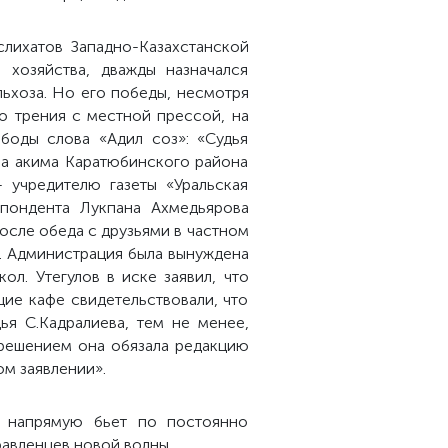
слихатов Западно-Казахстанской
 хозяйства, дважды назначался
ьхоза. Но его победы, несмотря
го трения с местной прессой, на
боды слова «Адил соз»: «Судья
ва акима Каратюбинского района
 учредителю газеты «Уральская
спондента Лукпана Ахмедьярова
после обеда с друзьями в частном
е. Администрация была вынуждена
ол. Утегулов в иске заявил, что
ие кафе свидетельствовали, что
ья С.Кадралиева, тем не менее,
 решением она обязала редакцию
ом заявлении».
о напрямую бьет по постоянно
авленцев новой волны.