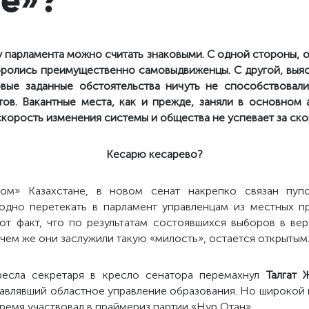
 парламента можно считать знаковыми. С одной стороны, 
боролись преимущественно самовыдвиженцы. С другой, выя
вые заданные обстоятельства ничуть не способствовал
ов. Вакантные места, как и прежде, заняли в основном 
о скорость изменения системы и общества не успевает за с
Кесарю кесарево?
ром» Казахстане, в новом сенат накрепко связан пуп
одно перетекать в парламент управленцам из местных пр
т факт, что по результатам состоявшихся выборов в ве
чем же они заслужили такую «милость», остается открытым
ресла секретаря в кресло сенатора перемахнул
Талгат 
лавлявший областное управление образования. Но широкой 
 время участвовал в праймериз партии «Нур Отан».