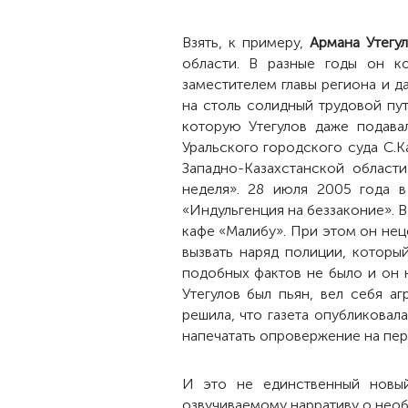
Взять, к примеру,
Армана Утегу
области. В разные годы он ко
заместителем главы региона и 
на столь солидный трудовой пут
которую Утегулов даже подава
Уральского городского суда С.
Западно-Казахстанской област
неделя». 28 июля 2005 года в
«Индульгенция на беззаконие». В
кафе «Малибу». При этом он нец
вызвать наряд полиции, который
подобных фактов не было и он 
Утегулов был пьян, вел себя а
решила, что газета опубликова
напечатать опровержение на перв
И это не единственный новый
озвучиваемому нарративу о необ