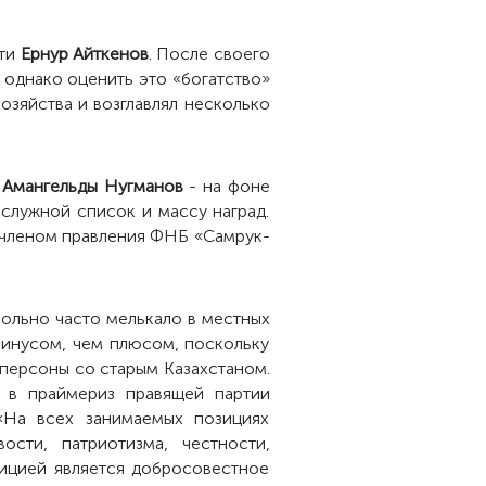
сти
Ернур Айткенов
. После своего
, однако оценить это «богатство»
озяйства и возглавлял несколько
а
Амангельды Нугманов
- на фоне
служной список и массу наград.
 членом правления ФНБ «Самрук-
вольно часто мелькало в местных
 минусом, чем плюсом, поскольку
 персоны со старым Казахстаном.
 в праймериз правящей партии
«На всех занимаемых позициях
сти, патриотизма, честности,
ицией является добросовестное