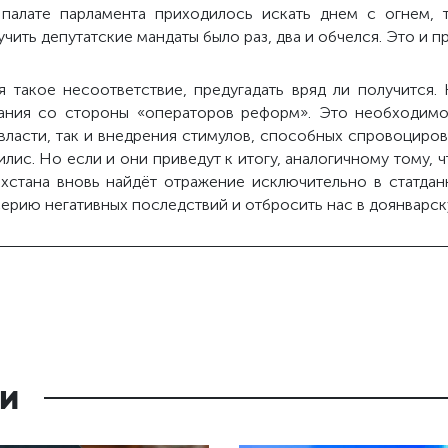
палате парламента приходилось искать днем с огнем, т
чить депутатские мандаты было раз, два и обчелся. Это и 
 такое несоответствие, предугадать вряд ли получится.
вания со стороны «операторов реформ». Это необходимо
власти, так и внедрения стимулов, способных спровоциро
лис. Но если и они приведут к итогу, аналогичному тому, ч
ахстана вновь найдёт отражение исключительно в статдан
серию негативных последствий и отбросить нас в доянварск
и