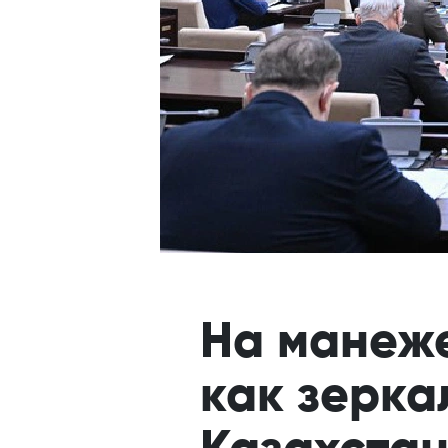
На манеже
как зерка
Казахста