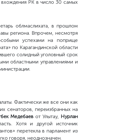
 вхождения РК в число 30 самых
ретарь облмаслихата, в прошлом
авы региона. Впрочем, несмотря
 особыми успехами на поприще
рата» по Карагандинской области
чившего солидный уголовный срок
ными областными управлениями и
министрации.
латы. Фактически же все они как
их сенаторов, переизбранных на
тбек Медебаев
от Улытау,
Нурлан
асть. Хотя и другой источник
нтов» перетекла в парламент из
гко говоря, неоднозначен.