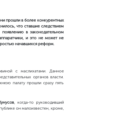
они прошли в более конкурентных
снилось, что ставшие следствием
и появлению в законодательном
аппаратчики, и это не может не
коростью начавшихся реформ.
овиной с маслихатами. Данное
едставительных органов власти.
рхнюю палату прошли сразу пять
.
Жунусов
, когда-то руководивший
публике он малоизвестен, кроме,