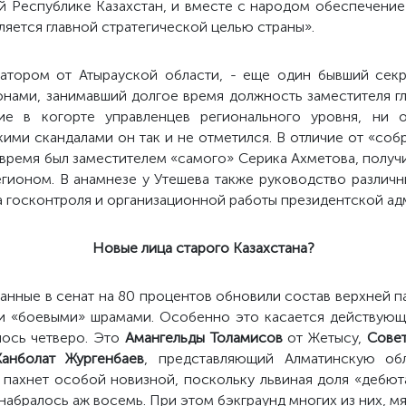
 Республике Казахстан, и вместе с народом обеспечение
вляется главной стратегической целью страны».
натором от Атырауской области, - еще один бывший сек
нами, занимавший долгое время должность заместителя гл
ие в когорте управленцев регионального уровня, ни
кими скандалами он так и не отметился. В отличие от «соб
е время был заместителем «самого» Серика Ахметова, полу
регионом. В анамнезе у Утешева также руководство различ
 госконтроля и организационной работы президентской ад
Новые лица старого Казахстана?
анные в сенат на 80 процентов обновили состав верхней па
и «боевыми» шрамами. Особенно это касается действующ
лось четверо. Это
Амангельды Толамисов
от Жетысу,
Сове
нболат Жургенбаев
, представляющий Алматинскую обл
 пахнет особой новизной, поскольку львиная доля «дебюта
набралось аж восемь. При этом бэкграунд многих из них, мя