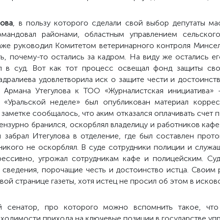
лова
, в пользу которого сделали свой выбор депутаты ма
мандовал районами, областным управлением сельского
даже руководил Комитетом ветеринарного контроля Минсел
ь, почему-то остались за кадром. На виду же остались е
л в суд. Вот как тот процесс освещал фонд защиты сво
Кадралиева удовлетворила иск о защите чести и достоинст
и Армана Утегулова к ТОО «Журналистская инициатива» -
 «Уральской неделе» был опубликован материал корре
 заметке сообщалось, что аким отказался оплачивать счет 
ензурно бранился, оскорблял владелицу и работников каф
 забрал Итегулова в отделение, где был составлен проток
никого не оскорблял. В суде сотрудники полиции и служащ
грессивно, угрожал сотрудникам кафе и полицейским. Суд
ла сведения, порочащие честь и достоинство истца. Своим
ой странице газеты, хотя истец не просил об этом в исков
 сенатор, про которого можно вспомнить такое, чт
ходимости прихода на ключевые позиции в государстве упр