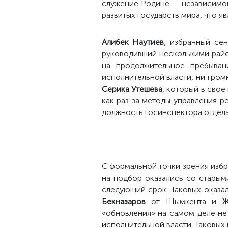
служение Родине — независимой
развитых государств мира, что я
Алибек Наутиев
, избранный се
руководивший несколькими райо
на продолжительное пребыван
исполнительной власти, ни гром
Серика Утешева
, который в сво
как раз за методы управления 
должность госинспектора отдела
С формальной точки зрения избр
на подбор оказались со старым
следующий срок. Таковых оказа
Бекназаров
от Шымкента
и
Жа
«обновления» на самом деле не
исполнительной власти. Таковых 