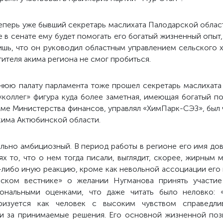
теперь уже бывший секретарь маслихата Палодарской обла
 в сенате ему будет помогать его богатый жизненный опыт
ишь, что он руководил областным управлением сельского х
ителя акима региона не смог пробиться.
нюю палату парламента тоже прошел секретарь маслихат
«коллег» фигура куда более заметная, имеющая богатый по
теме Министерства финансов, управлял «ХимПарк-СЭЗ», был
кима Актюбинской области.
льно амбициозный. В период работы в регионе его имя до
х то, что о нем тогда писали, выглядит, скорее, жирным
-либо иную реакцию, кроме как невольной ассоциации его
нском вестнике» о желании Нугманова принять участие
ональными оценками, что даже читать было неловко: 
ризуется как человек с высоким чувством справедливо
ти за принимаемые решения. Его основной жизненной поз