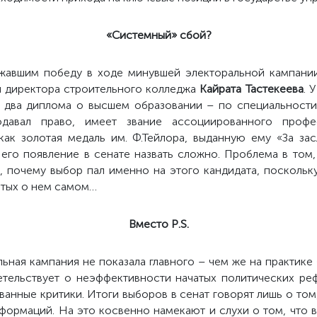
«Системный» сбой?
жавшим победу в ходе минувшей электоральной кампании,
и директора строительного колледжа
Кайрата Тастекеева
. 
е два диплома о высшем образовании – по специальности
одавал право, имеет звание ассоциированного профе
как золотая медаль им. Ф.Тейлора, выданную ему «За зас
 его появление в сенате назвать сложно. Проблема в том,
, почему выбор пал именно на этого кандидата, поскольку
ятых о нем самом…
Вместо
P
.
S
.
ьная кампания не показала главного – чем же на практике
етельствует о неэффективности начатых политических ре
ванные критики. Итоги выборов в сенат говорят лишь о то
формаций. На это косвенно намекают и слухи о том, что 