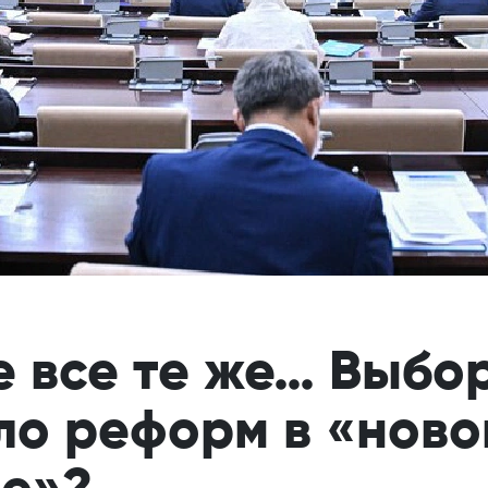
 все те же… Выбор
ло реформ в «ново
не»?