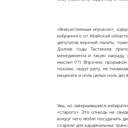
«Внесистемным игроком», одер
избранного от Абайской област
депутатов верхней палаты, тож
Долгие годы Тастекеев преп
менеджмента и такую награду, 
мысли» (!?). Впрочем, прорывом
похоже, чешут репу, не понимая
меценате и ноль целых ноль дес
Увы, но завершившаяся избирател
«старого». Это отнюдь не свид
вокруг чего любят посудачить ди
созрели для кардинальных транс