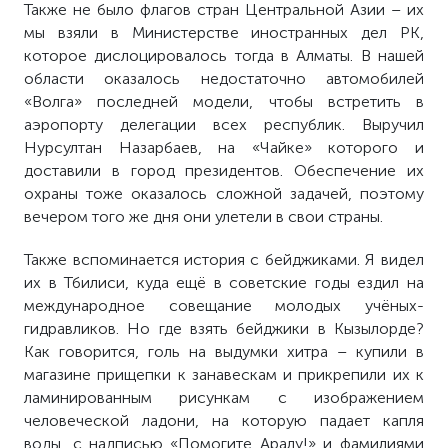
Также не было флагов стран Центральной Азии – их
мы взяли в Министерстве иностранных дел РК,
которое дислоцировалось тогда в Алматы. В нашей
области оказалось недостаточно автомобилей
«Волга» последней модели, чтобы встретить в
аэропорту делегации всех республик. Выручил
Нурсултан Назарбаев, на «Чайке» которого и
доставили в город президентов. Обеспечение их
охраны тоже оказалось сложной задачей, поэтому
вечером того же дня они улетели в свои страны.
Также вспоминается история с бейджиками. Я видел
их в Тбилиси, куда ещё в советские годы ездил на
международное совещание молодых учёных-
гидравликов. Но где взять бейджики в Кызылорде?
Как говорится, голь на выдумки хитра – купили в
магазине прищепки к занавескам и прикрепили их к
ламинированным рисункам с изображением
человеческой ладони, на которую падает капля
воды, с надписью «Помогите Аралу!» и фамилиями