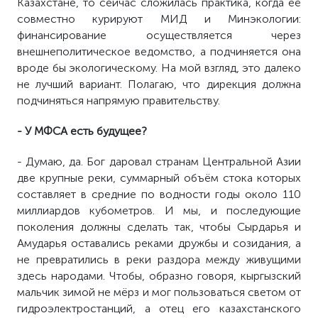
Казахстане, то сейчас сложилась практика, когда её
совместно курируют МИД и Минэкологии:
финансирование осуществляется через
внешнеполитическое ведомство, а подчиняется она
вроде бы экологическому. На мой взгляд, это далеко
не лучший вариант. Полагаю, что дирекция должна
подчиняться напрямую правительству.
- У МФСА есть будущее?
- Думаю, да. Бог даровал странам Центральной Азии
две крупные реки, суммарный объём стока которых
составляет в средние по водности годы около 110
миллиардов кубометров. И мы, и последующие
поколения должны сделать так, чтобы Сырдарья и
Амударья оставались реками дружбы и созидания, а
не превратились в реки раздора между живущими
здесь народами. Чтобы, образно говоря, кыргызский
мальчик зимой не мёрз и мог пользоваться светом от
гидроэлектростанций, а отец его казахстанского