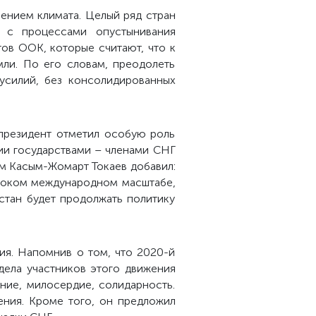
нением климата. Целый ряд стран
я с процессами опустынивания
ов ООК, которые считают, что к
ли. По его словам, преодолеть
усилий, без консолидированных
 президент отметил особую роль
ии государствами – членами СНГ
ом Касым-Жомарт Токаев добавил:
ироком международном масштабе,
стан будет продолжать политику
ия. Напомнив о том, что 2020-й
дела участников этого движения
ние, милосердие, солидарность.
ния. Кроме того, он предложил