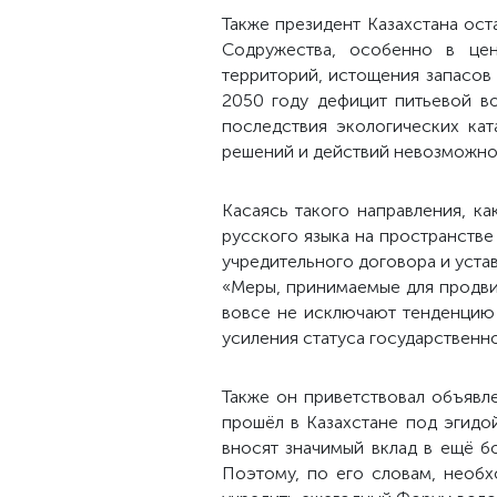
Также президент Казахстана ост
Содружества, особенно в цен
территорий, истощения запасов
2050 году дефицит питьевой в
последствия экологических ка
решений и действий невозможно
Касаясь такого направления, к
русского языка на пространств
учредительного договора и уста
«Меры, принимаемые для продви
вовсе не исключают тенденцию 
усиления статуса государственно
Также он приветствовал объявл
прошёл в Казахстане под эгидо
вносят значимый вклад в ещё б
Поэтому, по его словам, необ