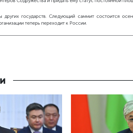
нтёров Содружества и придать ему статус постоянной пло
вы других государств. Следующий саммит состоится осе
рганизации теперь переходит к России.
и