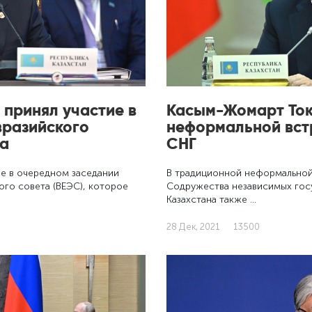
 принял участие в
Касым-Жомарт Ток
вразийского
неформальной встр
та
СНГ
е в очередном заседании
В традиционной неформальной
го совета (ВЕЭС), которое
Содружества независимых гос
Казахстана также …
28 Дек, 2021
13500