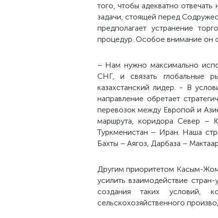
того, чтобы адекватно отвечать
задачи, стоящей перед Содруже
предполагает устранение торг
процедур. Особое внимание он о
– Нам нужно максимально испо
СНГ, и связать глобальные р
казахстанский лидер. - В усл
направление обретает стратеги
перевозок между Европой и Ази
маршрута, коридора Север – 
Туркменистан – Иран. Наша ст
Бахты – Аягоз, Дарбаза – Мактаар
Другим приоритетом Касым-Жома
усилить взаимодействие стран-
создания таких условий, 
сельскохозяйственного произво