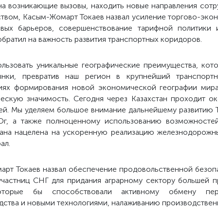
 на возникающие вызовы, находить новые направления сотр
ством, Касым-Жомарт Токаев назвал усиление торгово-экон
овых барьеров, совершенствование тарифной политики
братил на важность развития транспортных коридоров.
льзовать уникальные географические преимущества, кото
ынки, превратив наш регион в крупнейший транспортно
овиях формирования новой экономической географии мира
ческую значимость. Сегодня через Казахстан проходит о
ей. Мы уделяем большое внимание дальнейшему развитию 
Юг, а также полноценному использованию возможностей
рана нацелена на ускоренную реализацию железнодорожн
ал.
рт Токаев назвал обеспечение продовольственной безопас
участниц СНГ для придания аграрному сектору большей п
которые бы способствовали активному обмену пер
дства и новыми технологиями, налаживанию производствен