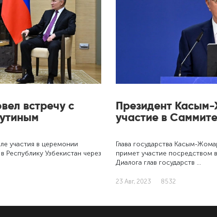
вел встречу с
Президент Касым-
Путиным
участие в Саммит
ле участия в церемонии
Глава государства Касым-Жомар
 в Республику Узбекистан через
примет участие посредством 
Диалога глав государств …
23 Авг, 2023
8532