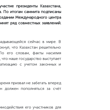
частие президенты Казахстана,
а.
По итогам саммита подписаны
оздании
Международного центра
ринят ряд
совместных
заявлений.
ладывающейся сейчас в мире. В
кнул, что Казахстан решительно
По его словам, факты насилия
, что наше государство выступает
атизацию с учетом законных и
время призвал не забегать вперед
н должен пополняться за счёт
имодействия его участников для