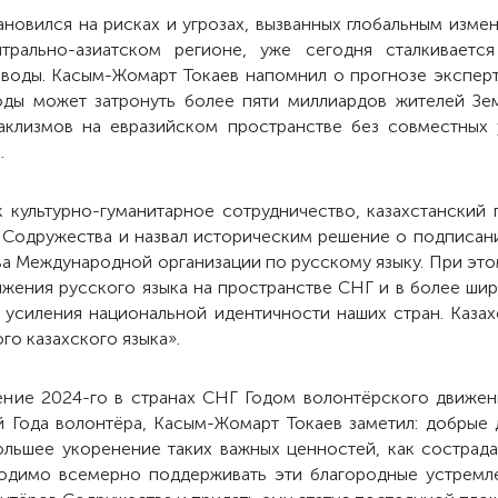
ановился на рисках и угрозах, вызванных глобальным изме
трально-азиатском регионе, уже сегодня сталкиваетс
 воды. Касым-Жомарт Токаев напомнил о прогнозе эксперт
оды может затронуть более пяти миллиардов жителей Зем
таклизмов на евразийском пространстве без совместных 
.
ак культурно-гуманитарное сотрудничество, казахстанский
е Содружества и назвал историческим решение о подписан
ва Международной организации по русскому языку. При эт
жения русского языка на пространстве СНГ и в более ш
усиления национальной идентичности наших стран. Казах
го казахского языка».
ение 2024-го в странах СНГ Годом волонтёрского движен
й Года волонтёра, Касым-Жомарт Токаев заметил: добрые 
ольшее укоренение таких важных ценностей, как сострада
ходимо всемерно поддерживать эти благородные устремле