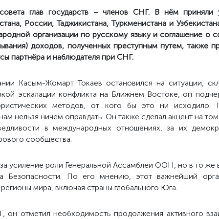
совета глав государств – членов СНГ. В нём приняли у
стана, России, Таджикистана, Туркменистана и Узбекистан
родной организации по русскому языку
и
соглашение о
с
мывания) доходов, полученных преступным путем, также п
сы партнёра и наблюдателя при СНГ.
ании Касым-Жомарт Токаев остановился на ситуации, ск
езкой эскалации конфликта на Ближнем Востоке, оп подчер
ористических методов, от кого бы это ни исходило. 
м нельзя ничем оправдать. Он также сделал акцент на том
ведливости в международных отношениях, за их демокр
рового сообщества.
за усиление роли Генеральной Ассамблеи ООН, но в то же 
а Безопасности. По его мнению, этот важнейший орга
 регионы мира, включая страны глобального Юга.
, он отметил необходимость продолжения активного вза