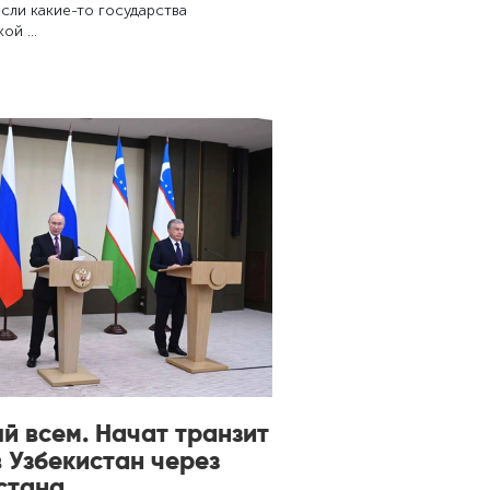
сли какие-то государства
кой …
й всем. Начат транзит
в Узбекистан через
стана