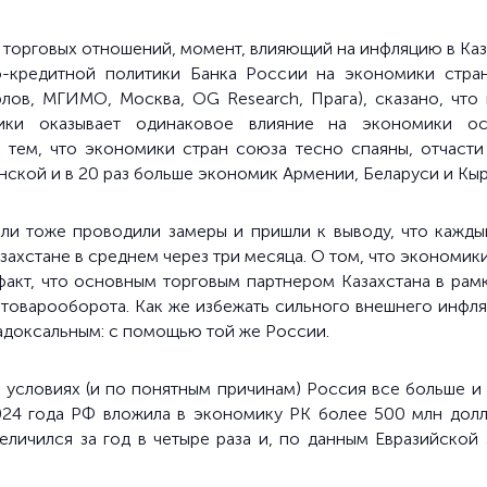
торговых отношений, момент, влияющий на инфляцию в Каза
-кредитной политики Банка России на экономики стра
Орлов, МГИМО, Москва, OG Research, Прага), сказано, чт
ики оказывает одинаковое влияние на экономики ос
 тем, что экономики стран союза тесно спаяны, отчасти
нской и в 20 раз больше экономик Армении, Беларуси и Кыр
ели тоже проводили замеры и пришли к выводу, что кажд
захстане в среднем через три месяца.
О том, что экономик
факт, что основным торговым партнером Казахстана в рам
 товарооборота.
Как же избежать сильного внешнего инфля
адоксальным: с помощью той же России.
х условиях
(
и по понятным причинам
)
Россия все больше и 
024 года РФ вложила в экономику РК более 500 млн долл
величился за год в четыре раза и, по данным Евразийской