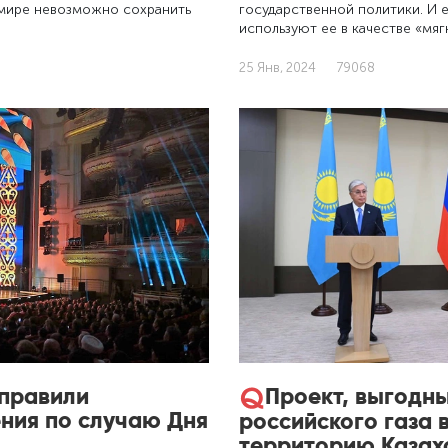
 мире невозможно сохранить
государственной политики. И е
используют ее в качестве «мяг
25 Янв, 2024
79068
Проект, выгодны
аправили
ния по случаю Дня
российского газа 
территорию Казах