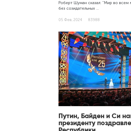
Роберт Шуман сказал: “Мир во всем
без созидательных …
05 Фев, 2024
83988
Путин, Байден и Си н
президенту поздравле
Республики