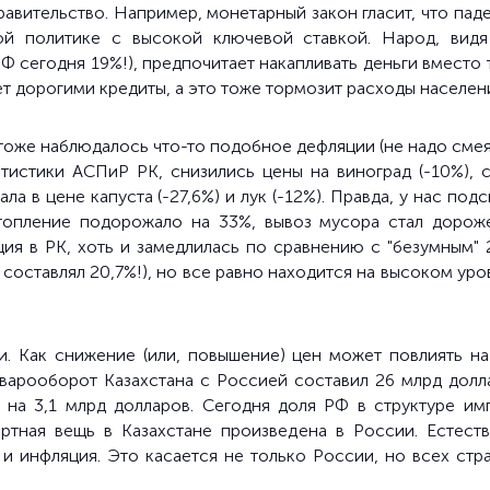
авительство. Например, монетарный закон гласит, что пад
ой политике с высокой ключевой ставкой. Народ, видя
РФ сегодня 19%!), предпочитает накапливать деньги вместо т
т дорогими кредиты, а это тоже тормозит расходы населен
е тоже наблюдалось что-то подобное дефляции (не надо сме
истики АСПиР РК, снизились цены на виноград (-10%), с
упала в цене капуста (-27,6%) и лук (-12%).
Правда, у нас под
отопление подорожало на 33%, вывоз мусора стал доро
ия в РК, хоть и замедлилась по сравнению с "безумным" 
составлял 20,7%!), но все равно находится на высоком уро
ак снижение (или, повышение) цен может повлиять на
оварооборот Казахстана с Россией составил 26 млрд долл
 на 3,1 млрд долларов. Сегодня доля РФ в структуре имп
ортная вещь в Казахстане произведена в России.
Естест
" и инфляция. Это касается не только России, но всех ст