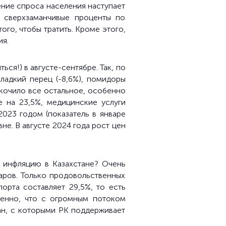
ение спроса населения наступает
 сверхзаманчивые проценты по
ого, чтобы тратить. Кроме этого,
ия.
яться
!
) в августе-сентябре. Так, по
ладкий перец (-8,6%), помидоры
скочило все остальное, особенно
же на
23,5%, медицинские услуги
2023 годом (
показатель
в январе
вне. В августе 2024 года
рост цен
 инфляцию в Казахстане? Очень
аров. Только продовольственных
орта составляет 29,5%, то есть
венно, что с огромным потоком
ран, с которыми РК поддерживает