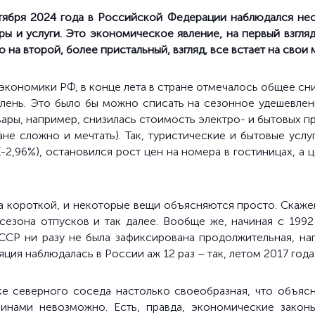
тября 2024 года в Российской Федерации наблюдался не
ы и услуги. Это экономическое явление, на первый взгляд
 на второй, более пристальный, взгляд, все встает на свои 
экономики РФ, в конце лета в стране отмечалось
общее
сн
лень. Это было бы можно списать на сезонное удешевлени
ары, например, снизилась стоимость электро- и бытовых пр
ане сложно и мечтать). Так, туристические и бытовые усл
-2,96%), остановился рост цен на номера в гостиницах, а 
ла короткой, и некоторые вещи объясняются просто. Скаже
сезона отпусков и так далее. Вообще же, начиная с 1992
ССР ни разу не была зафиксирована продолжительная, нап
ция наблюдалась в России аж 12 раз – так, летом 2017 года
ике
северного соседа
настолько своеобразная, что объяс
чинами невозможно. Есть, правда, экономические закон