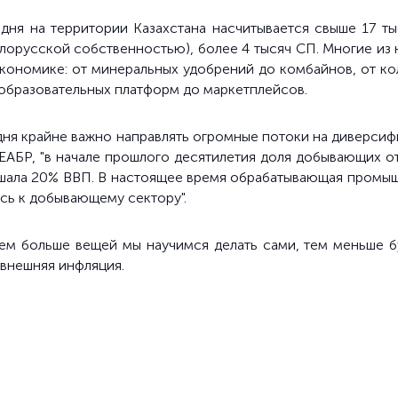
дня на территории Казахстана насчитывается свыше 17 т
лорусской собственностью), более 4 тысяч СП. Многие из 
экономике: от минеральных удобрений до комбайнов, от ко
т образовательных платформ до маркетплейсов.
дня крайне важно направлять огромные потоки на диверси
 ЕАБР, "в начале прошлого десятилетия доля добывающих о
ышала 20% ВВП. В настоящее время обрабатывающая промыш
сь к добывающему сектору".
ем больше вещей мы научимся делать сами, тем меньше бу
 внешняя инфляция.