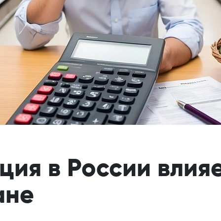
ция в России влия
ане