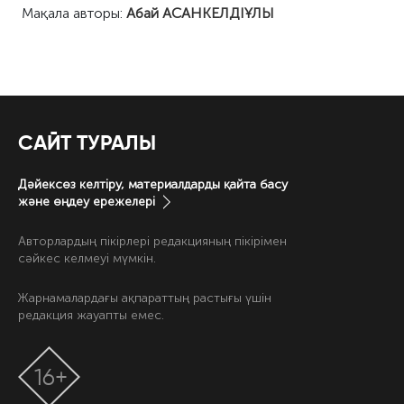
Мақала авторы:
Абай АСАНКЕЛДІҰЛЫ
САЙТ ТУРАЛЫ
Дәйексөз келтіру, материалдарды қайта басу
және өңдеу ережелері
Авторлардың пікірлері редакцияның пікірімен
сәйкес келмеуі мүмкін.
Жарнамалардағы ақпараттың растығы үшін
редакция жауапты емес.
16+