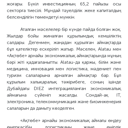
жоғары. Бүкіл инвестицияның 65,2 пайызы осы
секторға тиесілі. Мұндай тәуелділік жеке капиталдың
белсенділігін төмендетуі мүмкін.
Аталған мәселелер бір күнде пайда болған жоқ.
Жылдар бойы жиналған құрылымдық кемшіліктің
салдары. Дегенмен, жаңадан құрылған аймақтарда
бұл қателіктер ескеріліп жатыр. Мәселен, Alatau мен
«Ақтөбе» арнайы экономикалық аймақтарында мұның
бәрі жіті қадағаланыпты. Alatau-да қаржы, білім және
медицина, инновация мен логистика, мәдениет пен
туризм салаларына арналған аймақтар бар. Бұл
құрылым халықаралық тәжірибеге, соның ішінде
Дубайдағы DIEZ интеграцияланған экономикалық
аймағына сүйеніп жасалды. Сондай-ақ IT,
электроника, телекоммуникация және биоинженерия
салаларын да дамыту көзделген.
«Ақтөбе» арнайы экономикалық аймағы өңдеу
өнеркәсібін, логистиканы және өңірлік