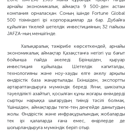
арнайы экономикалық аймақта 9 500-ден астам
компания орналасқан. Соның ішінде Fortune Global
500 тізіміндегі ірі корпорациялар да бар. Дубайға
құйылған тікелей шетелдік инвестицияның 32 пайызы
JAFZA-ның меншігінде.
Халықаралық тәжірибе көрсеткендей, арнайы
экономикалық аймақтар Қазақстанға негізгі үш бағыт
бойынша пайда әкеледі. Біріншіден, қыруар
инвестиция құйылады. Шетелдік капиталды,
технологияны және ноу-хауды елге әкелу арқылы
өндірістік база жаңартылады. Екіншіден, экспортты
әртараптандыруға мүмкіндік береді. Яғни, шикізатқа
тәуелділікті азайтып, қосылған құны жоғары өнімдерді
сыртқы нарыққа шығарудың тиімді тәсілі болмақ.
Үшіншіден, аймақтарды тепе-тең деңгейде дамытудың
жолы. Өндірістік және инфрақұрылымдық жобаларды
тек ірі қалаларда ғана емес, өңірлерде де
шоғырландыруға мүмкіндік беріп отыр.