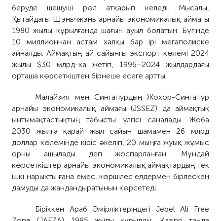
беруде шешуші рөл атқарып келеді. Мысалы,
Қытайдағы Шэньчжэнь арнайы экономикалық аймағы
1980 жылы құрылғанда шағын ауыл болатын. Бүгінде
10 миллионнан астам халқы бар ірі мегаполиске
айналды. Аймақтың ай сайынғы экспорт көлемі 2024
жылы $30 млрд-қа жетіп, 1996–2024 жылдардағы
орташа көрсеткіштен бірнеше есеге артты.
Малайзия мен Сингапурдың Жохор-Сингапур
арнайы экономикалық аймағы (JSSEZ) да аймақтық
ынтымақтастықтың табысты үлгісі саналады. Жоба
2030 жылға қарай жыл сайын шамамен 26 млрд
доллар көлемінде кіріс әкеліп, 20 мыңға жуық жұмыс
орны ашылады деп жоспарланған. Мұндай
көрсеткіштер арнайы экономикалық аймақтардың тек
ішкі нарықты ғана емес, көршілес елдермен бірлескен
дамуды да жандандыратынын көрсетеді.
Біріккен Араб Әмірліктеріндегі Jebel Ali Free
Zone (JAFZA) 1985 жылы құрылды. Қазіргі таңда