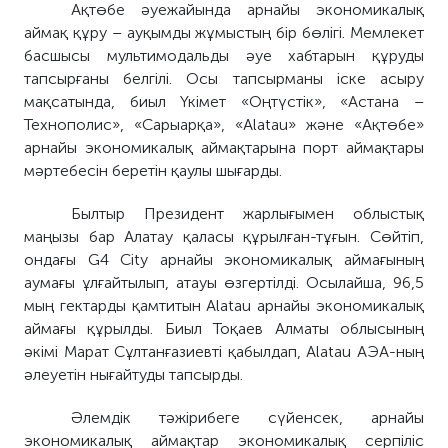
Ақтөбе әуежайында арнайы экономикалық
аймақ құру – ауқымды жұмыстың бір бөлігі. Мемлекет
басшысы мультимодальды әуе хабтарын құруды
тапсырғаны белгілі. Осы тапсырманы іске асыру
мақсатында, биыл Үкімет «Оңтүстік», «Астана –
Технополис», «Сарыарқа», «Alatau» және «Ақтөбе»
арнайы экономикалық аймақтарына порт аймақтары
мәртебесін беретін қаулы шығарды.
Былтыр Президент жарлығымен облыстық
маңызы бар Алатау қаласы құрылған-тұғын. Сөйтіп,
ондағы G4 City арнайы экономикалық аймағының
аумағы ұлғайтылып, атауы өзгертілді. Осылайша, 96,5
мың гектарды қамтитын Alatau арнайы экономикалық
аймағы құрылды. Биыл Тоқаев Алматы облысының
әкімі Марат Сұлтанғазиевті қабылдап, Alatau АЭА-ның
әлеуетін нығайтуды тапсырды.
Әлемдік тәжірибеге сүйенсек, арнайы
экономикалық аймақтар экономикалық серпіліс