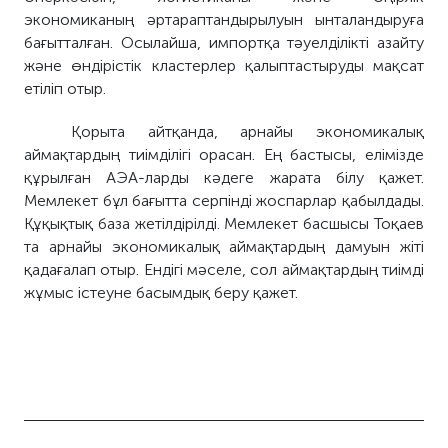
экономиканың әртараптандырылуын ынталандыруға
бағытталған. Осылайша, импортқа тәуелділікті азайту
және өндірістік кластерлер қалыптастыруды мақсат
етіліп отыр.
Қорыта айтқанда, арнайы экономикалық
аймақтардың тиімділігі орасан. Ең бастысы, елімізде
құрылған АЭА-ларды кәдеге жарата білу қажет.
Мемлекет бұл бағытта серпінді жоспарлар қабылдады.
Құқықтық база жетілдірілді. Мемлекет басшысы Тоқаев
та арнайы экономикалық аймақтардың дамуын жіті
қадағалап отыр. Ендігі мәселе, сол аймақтардың тиімді
жұмыс істеуне басымдық беру қажет.