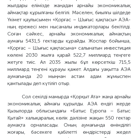
жылдары елімізде жаңадан арнайы экономикалық
аймақтар құрылғаны белгілі. Мәселен, биылғы шілдеде
Үкімет қаулысымен «Қорғас – Шығыс қақпасы» АЭА-
ның ережесі мен нысаналы индикаторлары бекітілді.
Соған сәйкес, арнайы экономикалық аймақтың
аумағы 5431,5 гектарды құрайды. Жоспар бойынша,
«Қорғас – Шығыс қақпасына» салынатын инвестиция
көлемі 2030 жылға қарай 522,7 миллиард теңгеге
жетуге тиіс. Ал 2035 жылы бұл көрсеткіш 715,5
миллиард теңгені құрауы қажет. Алдағы уақытта АЭА
аумағында 20 мыңнан астам адам жұмыспен
қамтылады деп күтіліп отыр.
Сол секілді мамырда «Қорқыт Ата» жаңа арнайы
экономикалық аймағы құрылды. АЭА ендігі жерде
Қызылорда облысындағы «Батыс Еуропа – Батыс
Қытай» халықаралық көлік дәлізіне жақын 550 гектар
аумақта орналасады. Оның аумағында өнімділігі
жоғары, бәсекеге қабілетті өндірістерді жедел