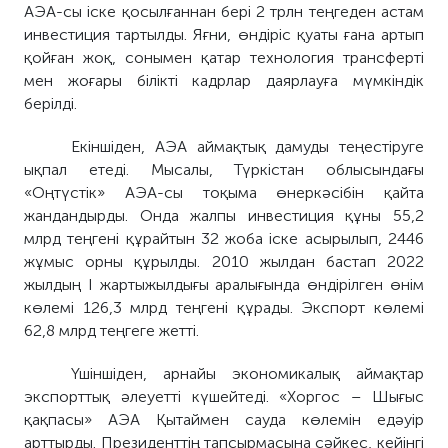
АЭА-сы іске қосылғаннан бері 2 трлн теңгеден астам
инвестиция тартылды. Яғни, өндіріс қуаты ғана артып
қойған жоқ, сонымен қатар технология трансферті
мен жоғары білікті кадрлар даярлауға мүмкіндік
берілді.
Екіншіден, АЭА аймақтық дамуды теңестіруге
ықпал етеді. Мысалы, Түркістан облысындағы
«Оңтүстік» АЭА-сы тоқыма өнеркәсібін қайта
жандандырды. Онда жалпы инвестиция құны 55,2
млрд теңгені құрайтын 32 жоба іске асырылып, 2446
жұмыс орны құрылды. 2010 жылдан бастап 2022
жылдың І жартыжылдығы аралығында өндірілген өнім
көлемі 126,3 млрд теңгені құрады. Экспорт көлемі
62,8 млрд теңгеге жетті.
Үшіншіден, арнайы экономикалық аймақтар
экспорттық әлеуетті күшейтеді. «Хоргос – Шығыс
қақпасы» АЭА Қытаймен сауда көлемін едәуір
арттырды. Президенттің тапсырмасына сәйкес, кейінгі