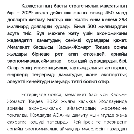
Қазақстанның басты стратегиялық мақсатының
бірі – 2029 жылға дейін ішкі жалпы өнімді 450 млрд
долларға жеткізу. Былтыр ішкі жалпы өнім көлемі 288
миллиард долларды құрады. Биыл 300 миллиардтан
асуға тиіс. Бұл межеге жету үшін экономиканы
жеделдетіп дамытудың сенімді құралдары қажет.
Мемлекет басшысы Қасым-Жомарт Тоқаев соңғы
жылдары бірнеше рет атап өткендей, арнайы
экономикалық аймақтар – осындай құралдардың бірі.
Олар елдің инвестициялық тартымдылығын арттырып,
өңірлерді теңгерімді дамытудың және экспорттық
әлеуетті кеңейтудің маңызды тетігі болып отыр.
Естеріңізде болса, мемлекет басшысы Қасым-
Жомарт Тоқаев 2022 жылғы халыққа Жолдауында
арнайы экономикалық аймақтардың мәселесіне
тоқталды. Жолдауда АЭА-ны дамыту үшін мүлде жаңа
саясатқа көшуді тапсырды. Кейінірек те президент
арнайы экономикалық аймақтар мәселесін назардан