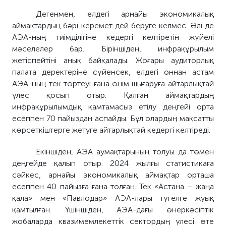
Дегенмен, елдегі арнайы экономикалық
аймақтардың бәрі керемет дей беруге келмес. Әлі де
АЭА-ның тиімділігіне кедергі келтіретін жүйелі
мәселелер бар. Біріншіден, инфрақұрылым
жетіспейтіні анық байқалады. Жоғары аудиторлық
палата деректеріне сүйенсек, елдегі оннан астам
АЭА-ның тек төртеуі ғана өнім шығаруға айтарлықтай
үлес қосып отыр. Қалған аймақтардың
инфрақұрылымдық қамтамасыз етілу деңгейі орта
есеппен 70 пайыздан аспайды. Бұл олардың мақсатты
көрсеткіштерге жетуге айтарлықтай кедергі келтіреді.
Екіншіден, АЭА аумақтарының толуы да төмен
деңгейде қалып отыр. 2024 жылғы статистикаға
сәйкес, арнайы экономикалық аймақтар орташа
есеппен 40 пайызға ғана толған. Тек «Астана – жаңа
қала» мен «Павлодар» АЭА-лары түгелге жуық
қамтылған. Үшіншіден, АЭА-дағы өнеркәсіптік
жобаларда квазимемлекеттік сектордың үлесі өте