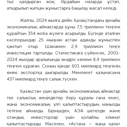
тыс қалдырған жоқ. Әрдайым назарда ұстап,
атқарылып жатқан жұмыстарға бақылау жасап келеді.
Жалпы, 2024 жылға дейін Қазақстандағы арнайы
экономикалық аймақтарда құны 7,5 триллион теңгені
құрайтын 354 жоба жүзеге асырылды. Бүгінде аталған
кәсіпорындар 25 мыңнан астам адамды жұмыспен
қамтып отыр. Шамамен 2,9 триллион теңге
инвестиция тартылды. Статистикаға сүйенсек, 2001-
2024 жылдар аралығында өндіріс көлемі 8,4 триллион
теңгені құраған. Соның ішінде 601 миллиард теңгенің
өнімі экспортқа шығарылды. Мемлекет қазынасына
437 миллиард теңге салық түскен.
Қазақстан үшін арнайы экономикалық аймақтар
тек салықтық жеңілдіктер беру құралы ғана емес,
жаңа экономикалық үлгі қалыптастырудың маңызды
тетігіне айналды. Біріншіден, АЭА шетелдік және
отандық инвесторлар үшін қолайлы климат
қалыптастырады. Мәселен, «Астана – жаңа қала»