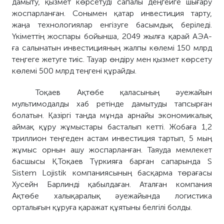
дамыту, қызмет көрсетуді сапалы деңгейге шығару
жоспарланған. Сонымен қатар инвестиция тарту,
жаңа технологиялар енгізуге басымдық беріледі.
Үкіметтің жоспары бойынша, 2049 жылға қарай АЭА-
ға салынатын инвестицияның жалпы көлемі 150 млрд
теңгеге жетуге тиіс. Тауар өндіру мен қызмет көрсету
көлемі 500 млрд теңгені құрайды.
Тоқаев Ақтөбе қаласының әуежайын
мультимодалды хаб ретінде дамытуды тапсырған
болатын. Қазіргі таңда мұнда арнайы экономикалық
аймақ құру жұмыстары басталып кетті. Жобаға 1,2
триллион теңгеден астам инвестиция тартып, 5 мың
жұмыс орнын ашу жоспарланған. Таяуда мемлекет
басшысы Қ.Тоқаев Түркияға барған сапарында S
Sistem Lojistik компаниясының басқарма төрағасы
Хусейн Барлинді қабылдаған. Аталған компания
Ақтөбе халықаралық әуежайында логистика
орталығын құруға қаражат құятыны белгілі болды.