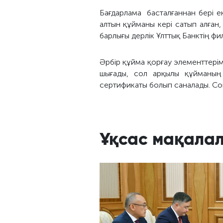
Бағдарлама басталғаннан бері ек
алтын құйманы кері сатып алған
барлығы дерлік Ұлттық Банктің ф
Әрбір құйма қорғау элементтерім
шығады, сол арқылы құйманың 
сертификаты болып саналады. Сон
Ұқсас мақала