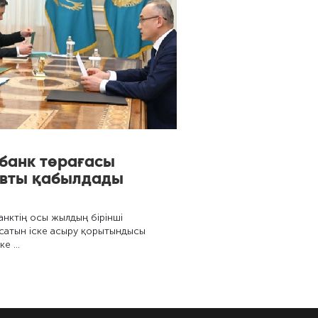
 банк төрағасы
овты қабылдады
нктің осы жылдың бірінші
сатын іске асыру қорытындысы
тке …