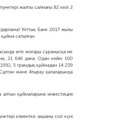
пунктері жалпы салмағы 82 келі 2
ғдарлама) Ұлттық Банк 2017 жылы
 құйма сатылған.
арасында өте жоғары сұранысқа ие
ни, 21 646 дана. Одан кейін 100
(19%), 5 грамдық құймадан 14 239
-Сұлтан және Атырау қалаларында
а алтын құймаларына инвестиция
унктері клиентке ақшаны сол күні