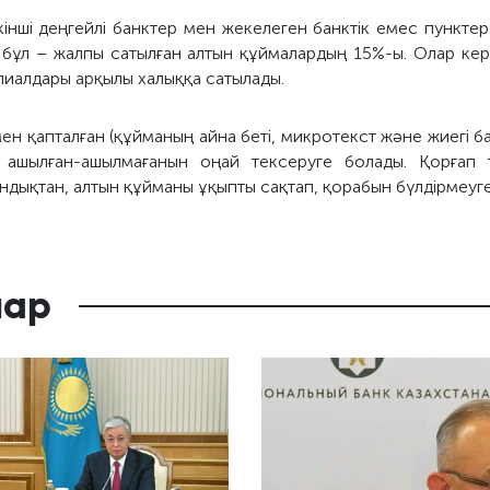
інші деңгейлі банктер мен жекелеген банктік емес пунктер
, бұл – жалпы сатылған алтын құймалардың 15%-ы. Олар кер
илиалдары арқылы халыққа сатылады.
ен қапталған (құйманың айна беті, микротекст және жиегі 
ашылған-ашылмағанын оңай тексеруге болады. Қорғап 
дықтан, алтын құйманы ұқыпты сақтап, қорабын бүлдірмеуге
лар