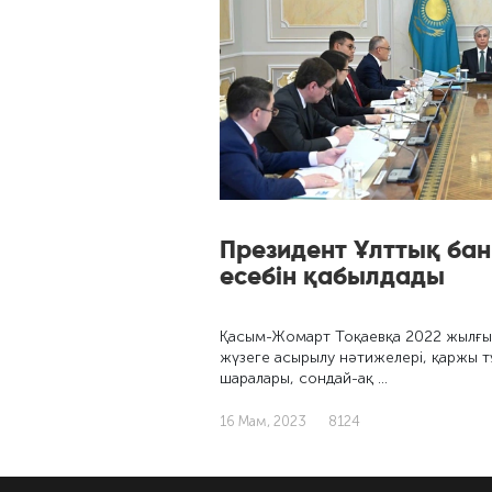
Президент Ұлттық ба
есебін қабылдады
Қасым-Жомарт Тоқаевқа 2022 жылғы
жүзеге асырылу нәтижелері, қаржы т
шаралары, сондай-ақ …
16 Мам, 2023
8124