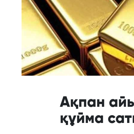
Ақпан айы
құйма са