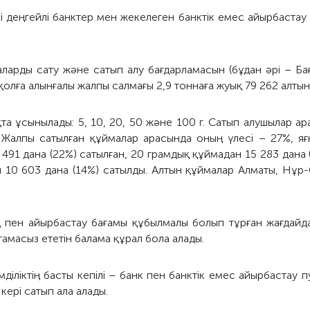
 деңгейлі банктер мен жекелеген банктік емес айырбастау 
аларды сату және сатып алу бағдарламасын (бұдан әрі – Ба
қолға алынғалы жалпы салмағы 2,9 тоннаға жуық 79 262 алтын
та ұсынылады: 5, 10, 20, 50 және 100 г. Сатып алушылар 
 Жалпы сатылған құймалар арасында оның үлесі – 27%, яғ
491 дана (22%) сатылған, 20 грамдық құймадан 15 283 дана 
н 10 603 дана (14%) сатылды. Алтын құймалар Алматы, Нұр
 пен айырбастау бағамы құбылмалы болып тұрған жағдайд
амасыз ететін балама құрал бола алады.
діліктің басты кепілі – банк пен банктік емес айырбастау п
кері сатып ала алады.