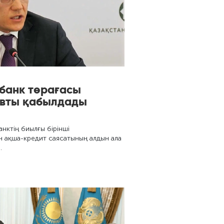
 банк төрағасы
овты қабылдады
нктің биылғы бірінші
 ақша-кредит саясатының алдын ала
…