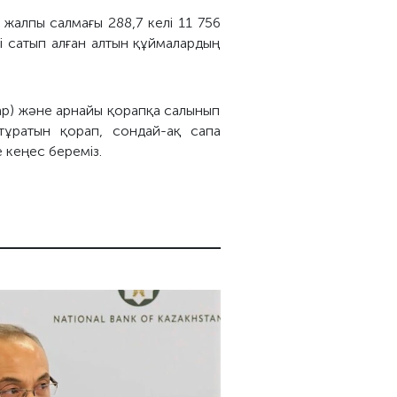
 жалпы салмағы 288,7 келі 11 756
і сатып алған алтын құймалардың
бар) және арнайы қорапқа салынып
тұратын қорап, сондай-ақ сапа
 кеңес береміз.