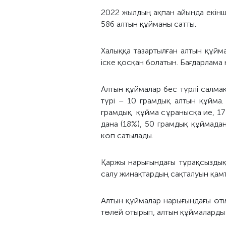
2022 жылдың ақпан айында екінші
586 алтын құйманы сатты.
Халыққа тазартылған алтын құйм
іске қосқан болатын. Бағдарлама 
Алтын құймалар бес түрлі салмақ
түрі – 10 грамдық алтын құйма.
грамдық құйма сұранысқа ие, 17 
дана (18%), 50 грамдық құймада
көп сатылады.
Қаржы нарығындағы тұрақсыздық
салу жинақтардың сақталуын қамт
Алтын құймалар нарығындағы өтім
төлей отырып, алтын құймаларды 