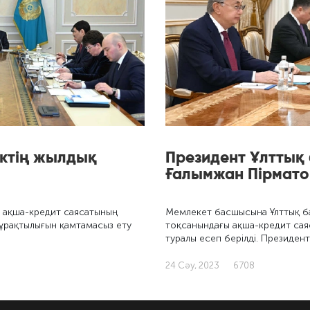
нктің жылдық
Президент Ұлттық
Ғалымжан Пірмат
 ақша-кредит саясатының
Мемлекет басшысына Ұлттық ба
ұрақтылығын қамтамасыз ету
тоқсанындағы ақша-кредит сая
туралы есеп берілді. Президен
24 Сәу, 2023
6708