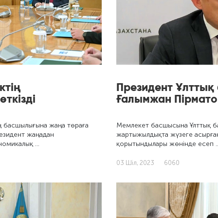
ктің
Президент Ұлттық
ткізді
Ғалымжан Пірмат
ң басшылығына жаңа төраға
Мемлекет басшысына Ұлттық ба
езидент жаңадан
жартыжылдықта жүзеге асырған
номикалық …
қорытындылары жөнінде есеп 
03 Шіл, 2023
6060