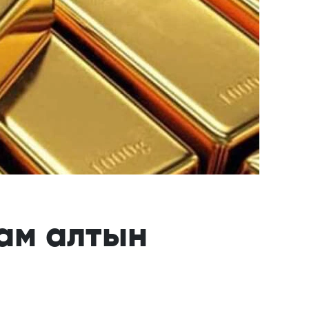
ам алтын