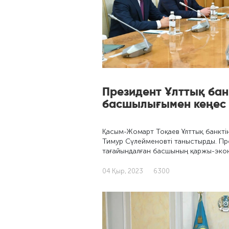
Президент Ұлттық бан
басшылығымен кеңес ө
Қасым-Жомарт Тоқаев Ұлттық банкті
Тимур Сүлейменовті таныстырды. Пр
тағайындалған басшының қаржы-эко
04 Қыр, 2023
6300