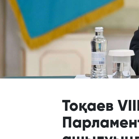
Тоқаев VII
Парламент
ашылуында