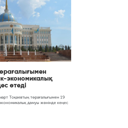
 төрағалығымен
тік-экономикалық
ес өтеді
арт Тоқаевтың төрағалығымен 19
ік-экономикалық дамуы жөнінде кеңес