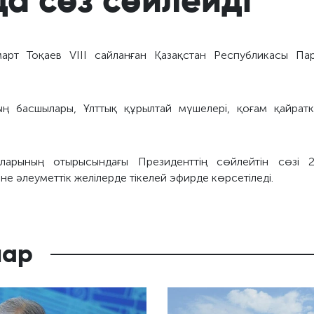
т Тоқаев VIII сайланған Қазақстан Республикасы Парл
ың басшылары, Ұлттық құрылтай мүшелері, қоғам қайратк
аларының отырысындағы Президенттің сөйлейтін сөзі 
е әлеуметтік желілерде тікелей эфирде көрсетіледі.
лар