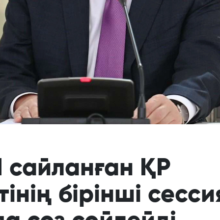
I сайланған ҚР
інің бірінші сесс
 сөз сөйлейді