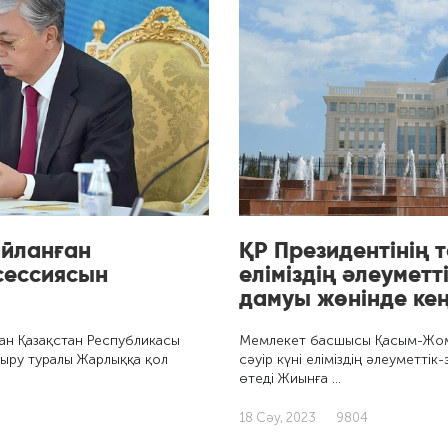
айланған
ҚР Президентінің
 сессиясын
еліміздің әлеумет
дамуы жөнінде кең
ан Қазақстан Республикасы
Мемлекет басшысы Қасым-Жом
қыру туралы Жарлыққа қол
сәуір күні еліміздің әлеуметт
өтеді Жиынға …
18 Сәу, 2023
9804