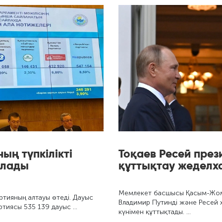
ың түпкілікті
Тоқаев Ресей през
ялады
құттықтау жеделх
Мемлекет басшысы Қасым-Жома
ртияның алтауы өтеді. Дауыс
Владимир Путинді және Ресей х
ртиясы 535 139 дауыс …
күнімен құттықтады. …