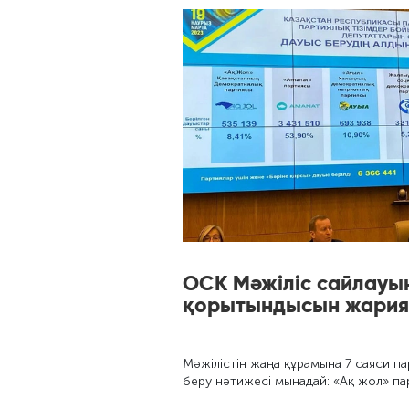
ОСК Мәжіліс сайлауын
қорытындысын жари
Мәжілістің жаңа құрамына 7 саяси па
беру нәтижеcі мынадай: «Ақ жол» па