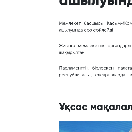
Мемлекет басшысы Қасым-Жомар
ашылуында сөз сөйлейді
Жиынға мемлекеттік органдард
шақырылған.
Парламенттің бірлескен палат
республикалық телеарналарда жән
Ұқсас мақала