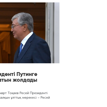
иденті Путинге
атын жолдады
рт Тоқаев Ресей Президенті
алқын ұлттық мерекесі – Ресей