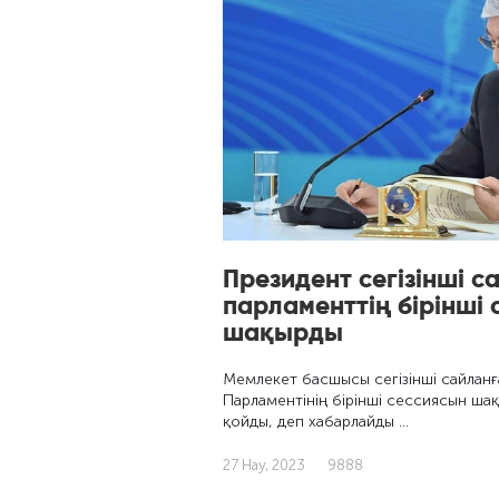
Президент сегізінші с
парламенттің бірінші
шақырды
Мемлекет басшысы сегізінші сайланғ
Парламентінің бірінші сессиясын ша
қойды, деп хабарлайды …
27 Нау, 2023
9888