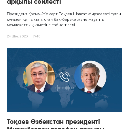
арқылы сөйлесті
Президент Қасым-Жомарт Тоқаев Шавкат Мирзиёевті туған
күнімен құттықтап, оған бақ-береке және жауапты
мемлекеттік қызметіне табыс тіледі. …
24 Шіл, 2023
7740
Тоқаев Өзбекстан президенті