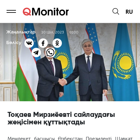
RU
Жаңалықтар
10 Шіл, 2023
8100
Бөлісу
Тоқаев Мирзиёевті сайлаудағы
жеңісімен құттықтады
Мемлекет басшысы Өзбекстан Президенті Шавкат