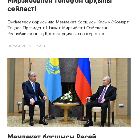
Мирзиёевпен телефон арқылы
сөйлесті
Әңгімелесу барысында Мемлекет басшысы Қасым-Жомарт
Тоқаев Президент Шавкат Мирзиёевті Өзбекстан
Республикасының Конституциясына өзгерістер …
01 Мам, 2023
7398
Мемлекет басшысы Ресей