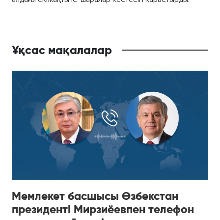
Ұқсас мақалалар
Мемлекет басшысы Өзбекстан
президенті Мирзиёевпен телефон