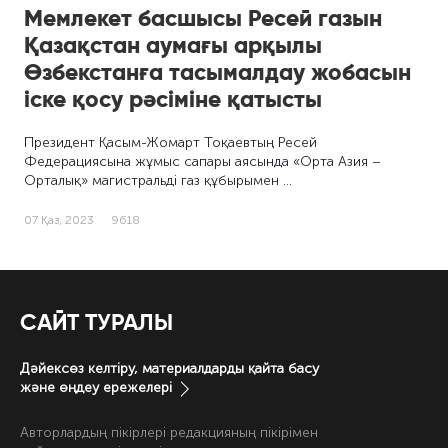
Мемлекет басшысы Ресей газын
Қазақстан аумағы арқылы
Өзбекстанға тасымалдау жобасын
іске қосу рәсіміне қатысты
Президент Қасым-Жомарт Тоқаевтың Ресей
Федерациясына жұмыс сапары аясында «Орта Азия –
Орталық» магистральді газ құбырымен …
07 Қаз, 2023
9618
САЙТ ТУРАЛЫ
Дәйексөз келтіру, материалдарды қайта басу
және өңдеу ережелері
Авторлардың пікірлері редакцияның пікірімен