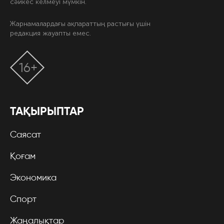
сәйкес келмеуі мүмкін.
Жарнамалардағы ақпараттың растығы үшін
редакция жауапты емес.
16+
ТАҚЫРЫПТАР
Саясат
Қоғам
Экономика
Спорт
Жаңалықтар