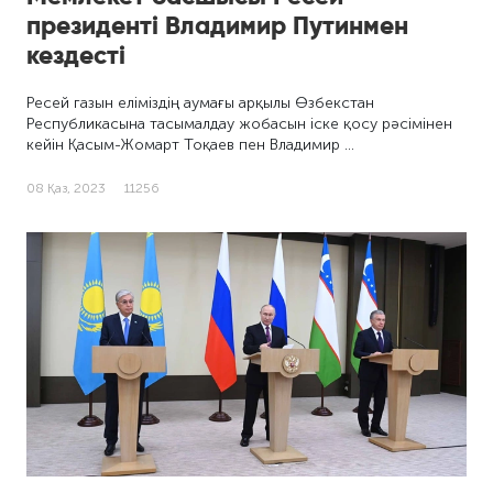
президенті Владимир Путинмен
кездесті
Ресей газын еліміздің аумағы арқылы Өзбекстан
Республикасына тасымалдау жобасын іске қосу рәсімінен
кейін Қасым-Жомарт Тоқаев пен Владимир …
08 Қаз, 2023
11256