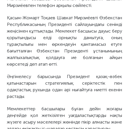
Мирзиёевпен телефон арқылы сөйлесті.
Қасым-Жомарт Тоқаев Шавкат Мирзиёевті Өзбекстан
Республикасының Президенті сайлауындағы сенімді
жеңісімен құттықтады. Мемлекет басшысы дауыс беру
қорытындысы елді орнықты дамытуға, оның
тұрақтылығы мен өркендеуін қамтамасыз етуге
бағытталған Өзбекстан Президенті ұстанымының
жалпыхалықтық қолдауға ие болғанын айқын
көрсетеді деп атап өтті.
Әңгімелесу барысында Президент қазақ-өзбек
қатынастарын стратегиялық серіктестік пен
одақтастық рухында одан әрі нығайтуға ниетті екенін
растады.
Мемлекеттер басшылары бұған дейін жоғары
деңгейде қол жеткізілген уағдаластықтарды нақты
жүзеге асыру мәселелері жөнінде пікір алмасты және
алдағы екіжақты іс-шаралар кестесін қарастырды.