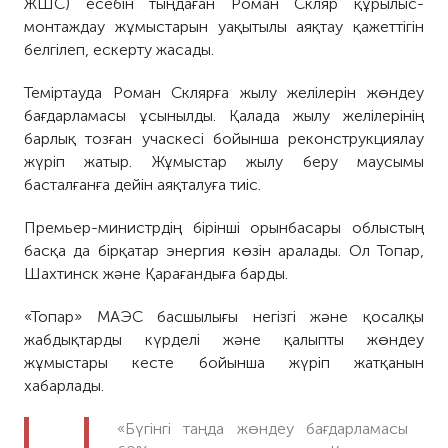
ЖШС) есебін тыңдаған Роман Скляр құрылыс-
монтаждау жұмыстарын уақытылы аяқтау қажеттігін
белгілеп, ескерту жасады.
Теміртауда Роман Склярға жылу желілерін жөндеу
бағдарламасы ұсынылды. Қалада жылу желілерінің
барлық тозған учаскесі бойынша реконструкциялау
жүріп жатыр. Жұмыстар жылу беру маусымы
басталғанға дейін аяқталуға тиіс.
Премьер-министрдің бірінші орынбасары облыстың
басқа да бірқатар энергия көзін аралады. Ол Топар,
Шахтинск және Қарағандыға барды.
«Топар» МАЭС басшылығы негізгі және қосалқы
жабдықтарды күрделі және қалыпты жөндеу
жұмыстары кесте бойынша жүріп жатқанын
хабарлады.
«Бүгінгі таңда жөндеу бағдарламасы