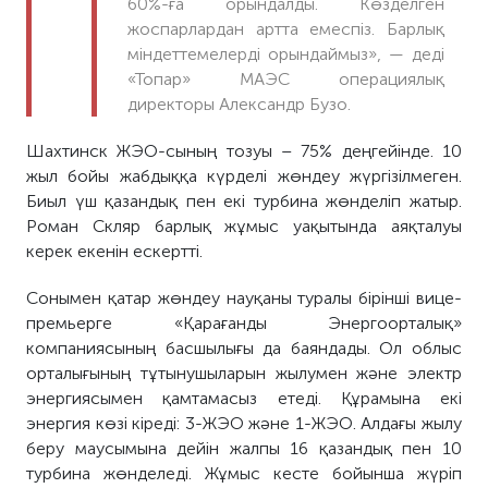
60%-ға орындалды. Көзделген
жоспарлардан артта емеспіз. Барлық
міндеттемелерді орындаймыз», — деді
«Топар» МАЭС операциялық
директоры Александр Бузо.
Шахтинск ЖЭО-сының тозуы – 75% деңгейінде. 10
жыл бойы жабдыққа күрделі жөндеу жүргізілмеген.
Биыл үш қазандық пен екі турбина жөнделіп жатыр.
Роман Скляр барлық жұмыс уақытында аяқталуы
керек екенін ескертті.
Сонымен қатар жөндеу науқаны туралы бірінші вице-
премьерге «Қарағанды Энергоорталық»
компаниясының басшылығы да баяндады. Ол облыс
орталығының тұтынушыларын жылумен және электр
энергиясымен қамтамасыз етеді. Құрамына екі
энергия көзі кіреді: 3-ЖЭО және 1-ЖЭО. Алдағы жылу
беру маусымына дейін жалпы 16 қазандық пен 10
турбина жөнделеді. Жұмыс кесте бойынша жүріп