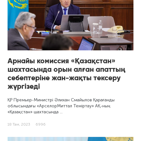
Арнайы комиссия «Қазақстан»
шахтасында орын алған апаттың
себептеріне жан-жақты тексеру
жүргізеді
ҚР Премьер-Министрі Әлихан Смайылов Қарағанды
облысындағы «АрселорМиттал Теміртау» АҚ-ның
«Қазақстан» шахтасында …
18 Там, 2023
6996