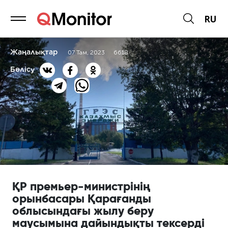
RU
Жаңалықтар
07 Там, 2023
6618
Бөлісу
ҚР премьер-министрінің
орынбасары Қарағанды
облысындағы жылу беру
маусымына дайындықты тексерді