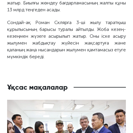
жатыр. Биылғы жөндеу бағдарламасының жалпы құны
13 млрд теңгеден асады.
Сондай-ақ Роман Склярға 3-ші жылу таратқыш
құрылысының барысы туралы айтылды. Жоба кезең-
кезеңмен жүзеге асырылып жатыр. Оны іске асыру
жылумен жабдықтау жүйесін жақсартуға және
қаланың жаңа нысандарын жылумен қамтамасыз етуге
мүмкіндік береді.
Ұқсас мақалалар