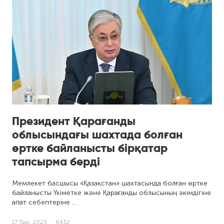
Президент Қарағанды
облысындағы шахтада болған
өртке байланысты бірқатар
тапсырма берді
Мемлекет басшысы «Қазақстан» шахтасында болған өртке
байланысты Үкіметке және Қарағанды облысының әкімдігіне
апат себептеріне …
17 Там, 2023
6432