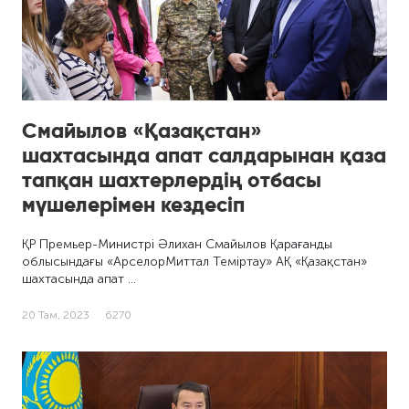
Смайылов «Қазақстан»
шахтасында апат салдарынан қаза
тапқан шахтерлердің отбасы
мүшелерімен кездесіп
ҚР Премьер-Министрі Әлихан Смайылов Қарағанды
облысындағы «АрселорМиттал Теміртау» АҚ «Қазақстан»
шахтасында апат …
20 Там, 2023
6270