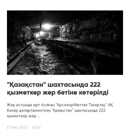
"Қазақстан" шахтасында 222
қызметкер жер бетіне көтерілді
Жер астында өрт болған "АрселорМиттал Теміртау" АҚ
Көмір департаментінің "Қазақстан" шахтасында 222
қызметкер жер …
17 Там, 2023
6234