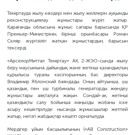
Теміртауда жылу көздері мен жылу желілерін ауқымды
реконструкциялау жұмыстары жүріп жатыр.
Қарағанды облысына жұмыс сапары барысында ҚР
Премьер-Министрінің бірінші орынбасары Роман
Скляр жүргізіліп жатқан жұмыстардың барысын
тексерді.
«АрселорМиттал Теміртау» АҚ 2-ЖЭО-сында жылу
беру маусымына дайындық және жетінші қазандықтың
құрылысы туралы кәсіпорынның бас директоры
Владимир Яблонский баяндады. Оның айтуынша, үш
қазандық пен үш турбиналы генераторды жөндеу
жұмыстары аяқталуға жақын. Сондай-ақ жетінші
қазандықты салу бойынша маңызды жобаны іске
асыру кешіктірілуде: нысанда жұмысшылар жетпей
жатыр, негізгі жабдықтар кешігіп орнатылуда.
Мердігер ұйым басшылығының («AB Construction»