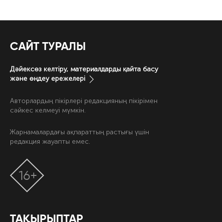
САЙТ ТУРАЛЫ
Дәйексөз келтіру, материалдарды қайта басу
және өңдеу ережелері
Авторлардың пікірлері редакцияның пікірімен
сәйкес келмеуі мүмкін.
Жарнамалардағы ақпараттың растығы үшін
редакция жауапты емес.
16+
ТАҚЫРЫПТАР