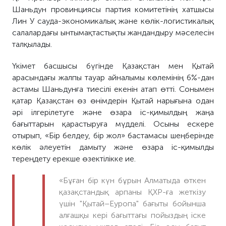
Шаньдун провинциясы партия комитетінің хатшысы
Лин У сауда-экономикалық және көлік-логистикалық
салалардағы ынтымақтастықты жандандыру мәселесін
талқылады.
Үкімет басшысы бүгінде Қазақстан мен Қытай
арасындағы жалпы тауар айналымы көлемінің 6%-дан
астамы Шаньдунға тиесілі екенін атап өтті. Сонымен
қатар Қазақстан өз өнімдерін Қытай нарығына одан
әрі ілгерілетуге және өзара іс-қимылдың жаңа
бағыттарын қарастыруға мүдделі. Осыны ескере
отырып, «Бір белдеу, бір жол» бастамасы шеңберінде
көлік әлеуетін дамыту және өзара іс-қимылды
тереңдету ерекше өзектілікке ие.
«Бұған бір күн бұрын Алматыда өткен
қазақстандық арпаны ҚХР-ға жеткізу
үшін "Қытай–Еуропа" бағыты бойынша
алғашқы кері бағыттағы пойыздың іске