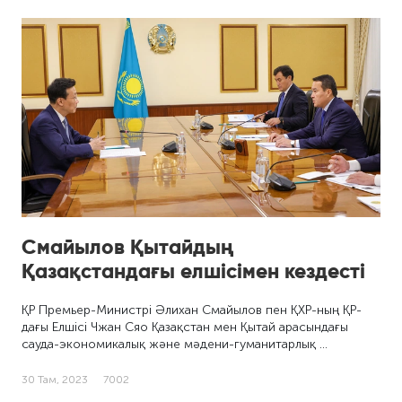
Смайылов Қытайдың
Қазақстандағы елшісімен кездесті
ҚР Премьер-Министрі Әлихан Смайылов пен ҚХР-ның ҚР-
дағы Елшісі Чжан Сяо Қазақстан мен Қытай арасындағы
сауда-экономикалық және мәдени-гуманитарлық …
30 Там, 2023
7002