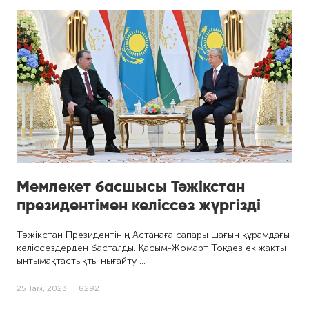
Мемлекет басшысы Тәжікстан
президентімен келіссөз жүргізді
Тәжікстан Президентінің Астанаға сапары шағын құрамдағы
келіссөздерден басталды. Қасым-Жомарт Тоқаев екіжақты
ынтымақтастықты нығайту …
25 Там, 2023
8292