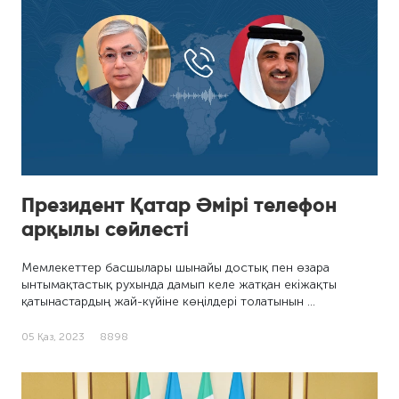
Президент Қатар Әмірі телефон
арқылы сөйлесті
Мемлекеттер басшылары шынайы достық пен өзара
ынтымақтастық рухында дамып келе жатқан екіжақты
қатынастардың жай-күйіне көңілдері толатынын …
05 Қаз, 2023
8898