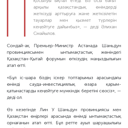
қосылуы ықпал етеді. Біз осы бағыт
арқылы қазақстандық өнімдерді
жеткізуді арттыруға және жеткізілетін
тауарлар мен қызмет түрлерін
кеңейтуге дайынбыз», — деді Әлихан
Смайылов.
Сондай-ақ Премьер-Министр Астанада Шаньдун
провинциясымен ынтымақтастық жөніндегі
Қазақстан-Қытай форумын өткізудің маңыздылығын
атап өтті.
«Бұл іс-шара біздің іскер топтарымыз арасындағы
өнімді сауда-инвестициялық өзара қарым-
қатынастарды кеңейтуге мүмкіндік беретіні сөзсіз», —
деді ол.
Өз кезегінде Лин У Шаньдун провинциясы мен
Қазақстан өңірлері арасында өнімді ынтымақтастық
орнағанын атап өтті. Бұл ретте ауыл шаруашылығы