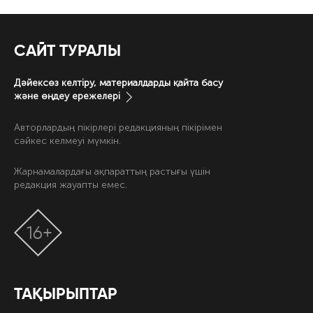
САЙТ ТУРАЛЫ
Дәйексөз келтіру, материалдарды қайта басу
және өңдеу ережелері
Авторлардың пікірлері редакцияның пікірімен
сәйкес келмеуі мүмкін.
Жарнамалардағы ақпараттың растығы үшін
редакция жауапты емес.
16+
ТАҚЫРЫПТАР