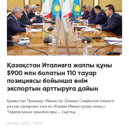
Қазақстан Италияға жалпы құны
$900 млн болатын 110 тауар
позициясы бойынша өнім
экспортын арттыруға дайын
Қазақстан Премьер-Министрі Әлихан Смайылов елімізге
ресми сапармен келген Италия Министрлер кеңесі
Төрағасының орынбасары – сыртқы …
06 Қыр, 2023
7818