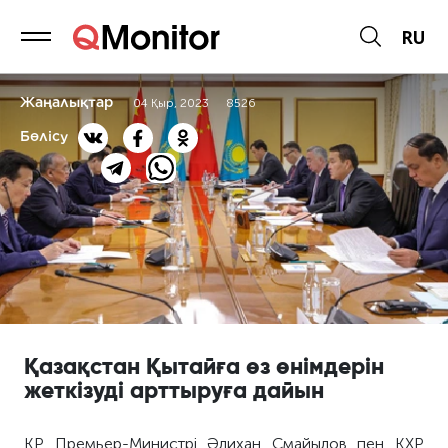
RU
Жаңалықтар
04 Қыр, 2023
8526
Бөлісу
Қазақстан Қытайға өз өнімдерін
жеткізуді арттыруға дайын
ҚР Премьер-Министрі Әлихан Смайылов пен ҚХР