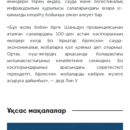
өнімдерін терең өңдеу, сауда және логистикалық
инфрақұрылым құрылысы салаларындағы өзара іс-
қимылды кеңейту бойынша үлкен әлеует бар.
«Бұл жолы бізбен бірге Шаньдун провинциясынан
аталған салалардағы 100-ден астам кәсіпорынның
өкілдері келді. Біз бірқатар бірлескен сауда-
экономикалық жобаларға қол қоямыз деп отырмыз.
Ортақ күш-жігердің арқасында болашақтағы
ынтымақтастығымыз кеңейетініне сенімдіміз. Біз
кәсіпорындарымыз арасындағы серіктестікті
тереңдетіп, бірлескен жобаларды көбірек жүзеге
асыруға дайынбыз», — деді Лин У.
Ұқсас мақалалар