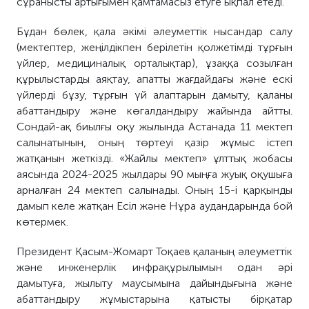
сұранысты артығымен қамтамасыз етуге ықпал етеді.
Бұдан бөлек, қала әкімі әлеуметтік нысандар салу
(мектептер, жеңілдікпен берілетін қолжетімді тұрғын
үйлер, медициналық орталықтар), ұзаққа созылған
құрылыстарды аяқтау, апатты жағдайдағы және ескі
үйлерді бұзу, тұрғын үй алаптарын дамыту, қаланы
абаттандыру және көгалдандыру жайында айтты.
Сондай-ақ биылғы оқу жылында Астанада 11 мектеп
салынатынын, оның төртеуі қазір жұмыс істеп
жатқанын жеткізді. «Жайлы мектеп» ұлттық жобасы
аясында 2024-2025 жылдары 90 мыңға жуық оқушыға
арналған 24 мектеп салынады. Оның 15-і қарқынды
дамып келе жатқан Есіл және Нұра аудандарында бой
көтермек.
Президент Қасым-Жомарт Тоқаев қаланың әлеуметтік
және инженерлік инфрақұрылымын одан әрі
дамытуға, жылыту маусымына дайындығына және
абаттандыру жұмыстарына қатысты бірқатар