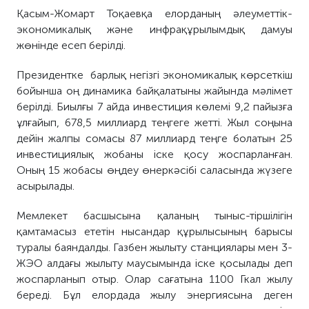
Қасым-Жомарт Тоқаевқа елорданың әлеуметтік-
экономикалық және инфрақұрылымдық дамуы
жөнінде есеп берілді.
Президентке барлық негізгі экономикалық көрсеткіш
бойынша оң динамика байқалатыны жайында мәлімет
берілді. Биылғы 7 айда инвестиция көлемі 9,2 пайызға
ұлғайып, 678,5 миллиард теңгеге жетті. Жыл соңына
дейін жалпы сомасы 87 миллиард теңге болатын 25
инвестициялық жобаны іске қосу жоспарланған.
Оның 15 жобасы өңдеу өнеркәсібі саласында жүзеге
асырылады.
Мемлекет басшысына қаланың тыныс-тіршілігін
қамтамасыз ететін нысандар құрылысының барысы
туралы баяндалды. Газбен жылыту станциялары мен 3-
ЖЭО алдағы жылыту маусымында іске қосылады деп
жоспарланып отыр. Олар сағатына 1100 Гкал жылу
береді. Бұл елордада жылу энергиясына деген