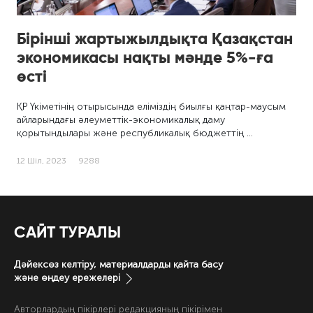
Бірінші жартыжылдықта Қазақстан
экономикасы нақты мәнде 5%-ға
өсті
ҚР Үкіметінің отырысында еліміздің биылғы қаңтар-маусым
айларындағы әлеуметтік-экономикалық даму
қорытындылары және республикалық бюджеттің …
12 Шіл, 2023
9288
САЙТ ТУРАЛЫ
Дәйексөз келтіру, материалдарды қайта басу
және өңдеу ережелері
Авторлардың пікірлері редакцияның пікірімен