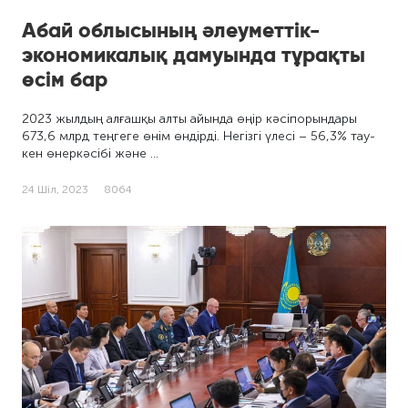
Абай облысының әлеуметтік-
экономикалық дамуында тұрақты
өсім бар
2023 жылдың алғашқы алты айында өңір кәсіпорындары
673,6 млрд теңгеге өнім өндірді. Негізгі үлесі – 56,3% тау-
кен өнеркәсібі және …
24 Шіл, 2023
8064