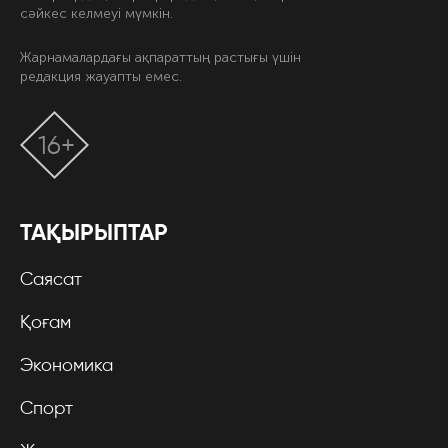
сәйкес келмеуі мүмкін.
Жарнамалардағы ақпараттың растығы үшін
редакция жауапты емес.
16+
ТАҚЫРЫПТАР
Саясат
Қоғам
Экономика
Спорт