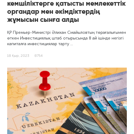
кемшіліктерге қатысты мемлекеттік
органдар мен әкімдіктердің
жұмысын сынға алды
ҚР Премьер-Министрі Әлихан Смайыловтың төрағалығымен
өткен Инвестициялық штаб отырысында 8 ай ішінде негізгі
капиталға инвестициялар тарту …
18 Қыр, 2023
8754