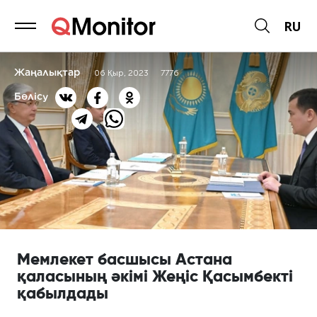
RU
Жаңалықтар
06 Қыр, 2023
7776
Бөлісу
Мемлекет басшысы Астана
қаласының әкімі Жеңіс Қасымбекті
қабылдады