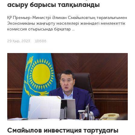
асыру барысы талқыланды
ҚР Премьер-Министрі Әлихан Смайыловтың төрағалығымен
Экономиканы жаңғырту мәселелері жөніндегі мемлекеттік
комиссия отырысында бірқатар …
29 Қыр, 2023
10686
Смайылов инвестиция тартудағы