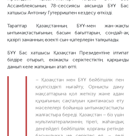
Ассамблеясының 78-сессиясы аясында БҰҰ Бас
хатшысы Антониу Гутерришпен кездесу өткізді.
Тараптар Қазақстанның БҰҰ-мен жан-жақты
ынтымақтастығының басым бағыттарын, сондай-ақ
қазіргі заманның өзекті сын-қатерлерін талқылады.
БҰҰ Бас хатшысы Қазақстан Президентіне ілтипат
білдіре отырып, екіжақты серіктестіктің қарқынды
дамып келе жатқанын атап өтті.
– Қазақстан мен БҰҰ бейбітшілік пен
қауіпсіздікті нығайту, Орнықты даму
мақсаттарына қол жеткізу және адам
құқығының сақталуын қамтамасыз ету
мәселелері бойынша ынтымақтастықты
жалғастыра береді. Қазақстан – біз үшін
мультилатерализмнің тірегі, жаһандық
деңгейдегі бейбітшілік қорғаны ретінде
басымдыққа ие серіктес ел, – деді