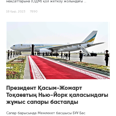
мақсаттарына (ОДМ) қол жеткізу жолындағы …
18 Қыр, 2023
7890
Президент Қасым-Жомарт
Тоқаевтың Нью-Йорк қаласындағы
жұмыс сапары басталды
Сапар барысында Мемлекет басшысы БҰҰ Бас