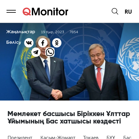
RU
Жаңалықтар
19 Қыр, 2023
7854
Бөлісу
Мемлекет басшысы Біріккен Ұлттар
Ұйымының Бас хатшысы кездесті
Президент Қасым-Жомарт Тоқаев БҰҰ Бас