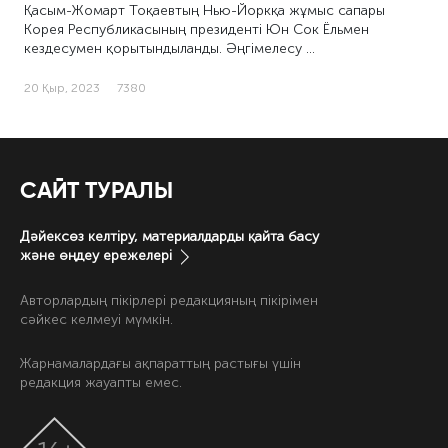
Қасым-Жомарт Тоқаевтың Нью-Йоркқа жұмыс сапары
Корея Республикасының президенті Юн Сок Ёльмен
кездесумен қорытындыланды. Әңгімелесу …
20 Қыр, 2023
7380
САЙТ ТУРАЛЫ
Дәйексөз келтіру, материалдарды қайта басу
және өңдеу ережелері
Авторлардың пікірлері редакцияның пікірімен
сәйкес келмеуі мүмкін.
Жарнамалардағы ақпараттың растығы үшін
редакция жауапты емес.