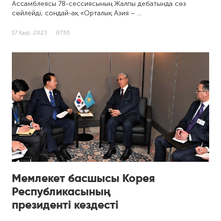
Ассамблеясы 78-сессиясының Жалпы дебатында сөз
сөйлейді, сондай-ақ «Орталық Азия – …
17 Қыр, 2023
8736
Мемлекет басшысы Корея
Республикасының
президенті кездесті