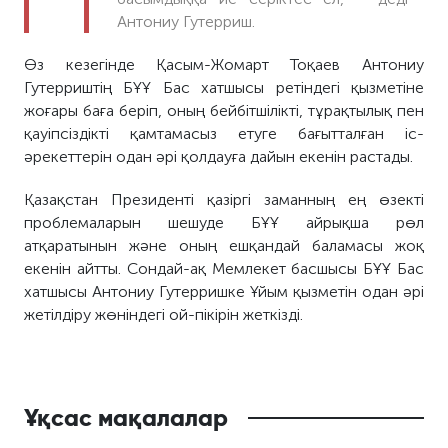
Антониу Гутерриш.
Өз кезегінде Қасым-Жомарт Тоқаев Антониу
Гутерриштің БҰҰ Бас хатшысы ретіндегі қызметіне
жоғары баға беріп, оның бейбітшілікті, тұрақтылық пен
қауіпсіздікті қамтамасыз етуге бағытталған іс-
әрекеттерін одан әрі қолдауға дайын екенін растады.
Қазақстан Президенті қазіргі заманның ең өзекті
проблемаларын шешуде БҰҰ айрықша рөл
атқаратынын және оның ешқандай баламасы жоқ
екенін айтты. Сондай-ақ Мемлекет басшысы БҰҰ Бас
хатшысы Антониу Гутерришке Ұйым қызметін одан әрі
жетілдіру жөніндегі ой-пікірін жеткізді.
Ұқсас мақалалар