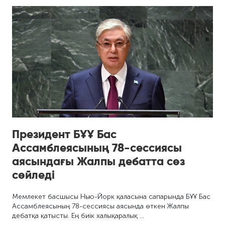
Президент БҰҰ Бас
Ассамблеясының 78-сессиясы
аясындағы Жалпы дебатта сөз
сөйледі
Мемлекет басшысы Нью-Йорк қаласына сапарында БҰҰ Бас
Ассамблеясының 78-сессиясы аясында өткен Жалпы
дебатқа қатысты. Ең биік халықаралық …