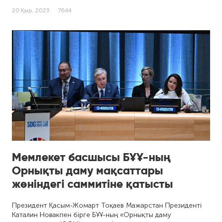
20 Қыр, 2023
7644
Мемлекет басшысы БҰҰ-ның
Орнықты даму мақсаттары
жөніндегі саммитіне қатысты
Президент Қасым-Жомарт Тоқаев Мажарстан Президенті
Каталин Новакпен бірге БҰҰ-ның «Орнықты даму