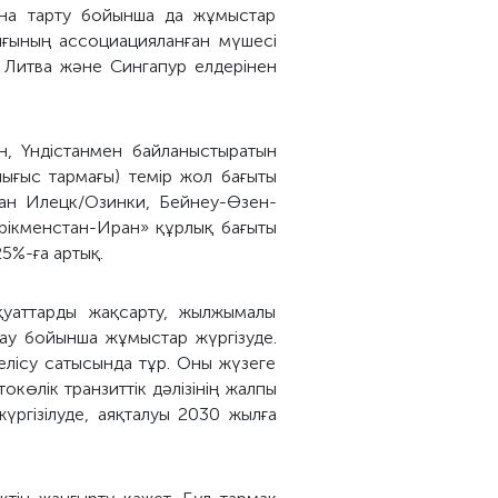
ына тарту бойынша да жұмыстар
ғының ассоциацияланған мүшесі
 Литва және Сингапур елдерінен
н, Үндістанмен байланыстыратын
 шығыс тармағы) темір жол бағыты
нан Илецк/Озинки, Бейнеу-Өзен-
рікменстан-Иран» құрлық бағыты
5%-ға артық.
қуаттарды жақсарту, жылжымалы
сау бойынша жұмыстар жүргізуде.
келісу сатысында тұр. Оны жүзеге
окөлік транзиттік дәлізінің жалпы
үргізілуде, аяқталуы 2030 жылға