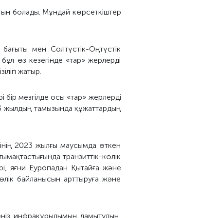
ятын болады. Мұндай көрсеткіштер
 бағыты мен Солтүстік-Оңтүстік
бұл өз кезегінде «тар» жерлерді
зіліп жатыр.
 бір мезгілде осы «тар» жерлерді
3 жылдың тамызында құжаттардың
рінің 2023 жылғы маусымда өткен
ымақтастығында транзиттік-көлік
ері, яғни Еуропадан Қытайға және
өлік байланысын арттыруға және
ңіз инфрақұрылымын дамытудың,