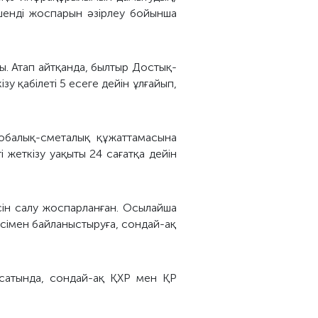
шенді жоспарын әзірлеу бойынша
. Атап айтқанда, былтыр Достық-
 қабілеті 5 есеге дейін ұлғайып,
жобалық-сметалық құжаттамасына
 жеткізу уақыты 24 сағатқа дейін
ін салу жоспарланған. Осылайша
ісімен байланыстыруға, сондай-ақ
сатында, сондай-ақ ҚХР мен ҚР