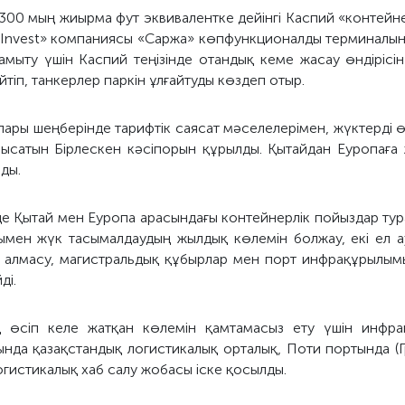
 300 мың жиырма фут эквивалентке дейінгі Каспий «контейн
 Invest» компаниясы «Саржа» көпфункционалды терминалы
амыту үшін Каспий теңізінде отандық кеме жасау өндірісі
тіп, танкерлер паркін ұлғайтуды көздеп отыр.
ары шеңберінде тарифтік саясат мәселелерімен, жүктерді 
лысатын Бірлескен кәсіпорын құрылды. Қытайдан Еуропаға 
ды.
е Қытай мен Еуропа арасындағы контейнерлік пойыздар тур
ымен жүк тасымалдаудың жылдық көлемін болжау, екі ел
 алмасу, магистральдық құбырлар мен порт инфрақұрылымын
йді.
 өсіп келе жатқан көлемін қамтамасыз ету үшін инфр
тында қазақстандық логистикалық орталық, Поти портында (
гистикалық хаб салу жобасы іске қосылды.