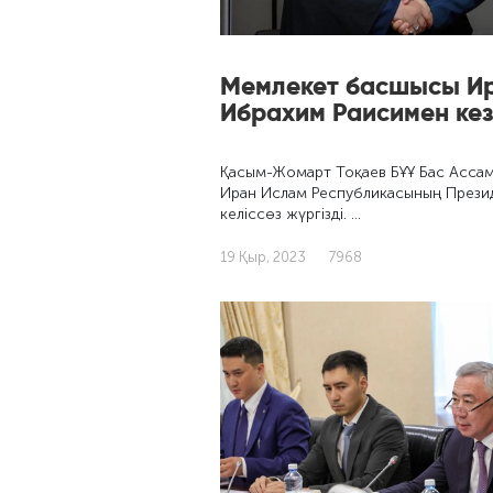
Мемлекет басшысы Ир
Ибрахим Раисимен кез
Қасым-Жомарт Тоқаев БҰҰ Бас Асса
Иран Ислам Республикасының Прези
келіссөз жүргізді. …
19 Қыр, 2023
7968