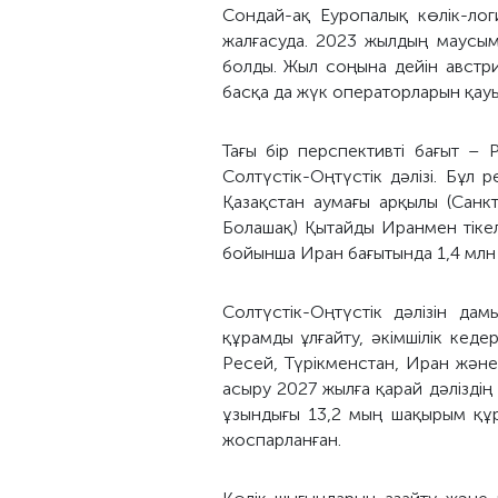
Сондай-ақ Еуропалық көлік-ло
жалғасуда. 2023 жылдың маусы
болды. Жыл соңына дейін австр
басқа да жүк операторларын қауы
Тағы бір перспективті бағыт –
Солтүстік-Оңтүстік дәлізі. Бұл 
Қазақстан аумағы арқылы (Санк
Болашақ) Қытайды Иранмен тіке
бойынша Иран бағытында 1,4 млн
Солтүстік-Оңтүстік дәлізін д
құрамды ұлғайту, әкімшілік кед
Ресей, Түрікменстан, Иран және 
асыру 2027 жылға қарай дәліздің 
ұзындығы 13,2 мың шақырым құра
жоспарланған.