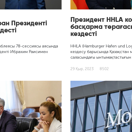
Президент HHLA к
ан Президенті
басқарма төрағас
десті
кездесті
мблеясы 78-сессиясы аясында
HHLA (Hamburger Hafen und Lo
денті Ибрахим Раисимен
кездесу барысында Қазақстан 
саласындағы ынтымақтастығын
29 Қыр, 2023
8502