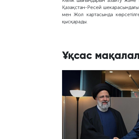
Көлік шығындарын азайту және ш
Қазақстан-Ресей шекарасындағы
мен Жол картасында көрсетілге
қысқарады.
Ұқсас мақала