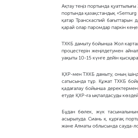
Ақтау теңіз портында қуаттылығы
портында қазақстандық «Semurg
қатар Транскаспий бағыттарын д
қарай олар паромдар паркін кеңей
TХКБ дамыту бойынша Жол картал
процестерін жеңілдетумен айна
уақыты 10-15 күнге дейін қысқара
ҚХР-мен TХКБ дамыту, оның ішінд
сатысында тұр. Құжат TХКБ бой
қадағалау бойынша деректермен
етуде ҚХР-ға ықпалдасуды көзде
Бұдан бөлек, жүк тасымалының
асырылуда. Сиань қ. құрғақ пор
және Алматы облысында сауда-ло