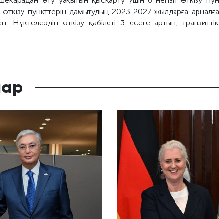
екарадан өту уақытын қысқарту үшін 6 негізгі өткізу пун
 өткізу пункттерін дамытудың 2023-2027 жылдарға арналға
н. Нүктелердің өткізу қабілеті 3 есеге артып, транзитті
лар