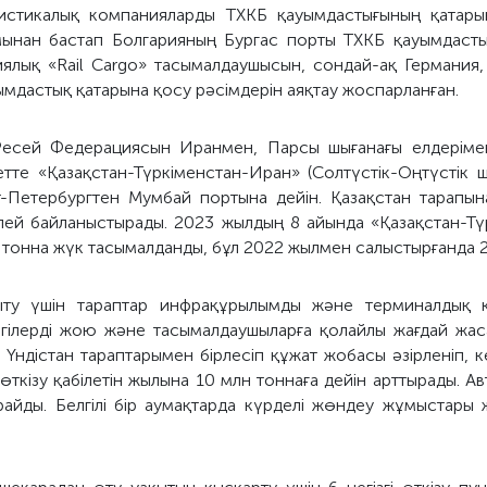
гистикалық компанияларды TХКБ қауымдастығының қатар
мынан бастап Болгарияның Бургас порты TХКБ қауымдасты
иялық «Rail Cargo» тасымалдаушысын, сондай-ақ Германия,
мдастық қатарына қосу рәсімдерін аяқтау жоспарланған.
 Ресей Федерациясын Иранмен, Парсы шығанағы елдеріме
ретте «Қазақстан-Түркіменстан-Иран» (Солтүстік-Оңтүстік
т-Петербургтен Мумбай портына дейін. Қазақстан тарапы
лей байланыстырады. 2023 жылдың 8 айында «Қазақстан-Тү
 тонна жүк тасымалданды, бұл 2022 жылмен салыстырғанда 2
амыту үшін тараптар инфрақұрылымды және терминалдық 
ергілерді жою және тасымалдаушыларға қолайлы жағдай жа
Үндістан тараптарымен бірлесіп құжат жобасы әзірленіп, 
өткізу қабілетін жылына 10 млн тоннаға дейін арттырады. Авт
йды. Белгілі бір аумақтарда күрделі жөндеу жұмыстары ж