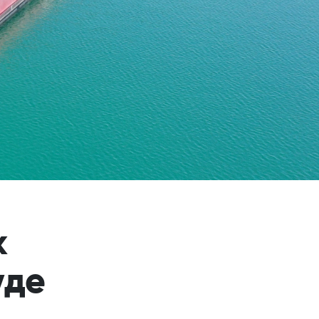
к
уде