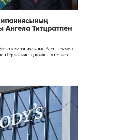
омпаниясының
ы Ангела Титцратпен
gistik) компаниясының басшысымен
мен Германияның көлік-логистика
 …