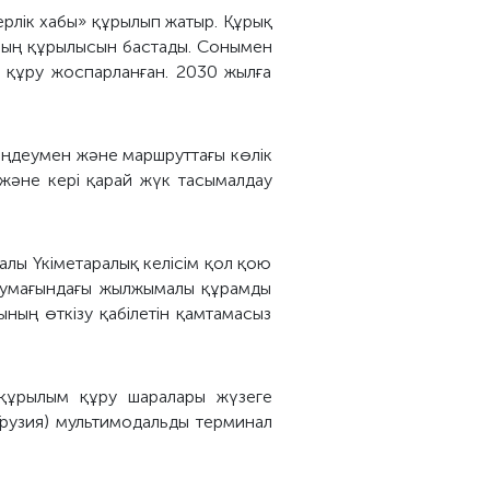
ерлік хабы» құрылып жатыр. Құрық
ның құрылысын бастады. Сонымен
н құру жоспарланған. 2030 жылға
өңдеумен және маршруттағы көлік
және кері қарай жүк тасымалдау
алы Үкіметаралық келісім қол қою
 аумағындағы жылжымалы құрамды
ың өткізу қабілетін қамтамасыз
ақұрылым құру шаралары жүзеге
Грузия) мультимодальды терминал