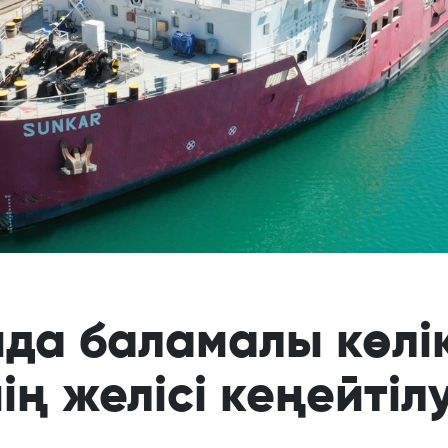
да баламалы көлі
ің желісі кеңейтіл