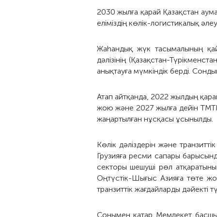
2030 жылға қарай Қазақстан аума
еліміздің көлік-логистикалық әл
Жаһандық жүк тасымалының қайт
дәлізінің (Қазақстан-Түрікменс
анықтауға мүмкіндік берді. Сонды
Атап айтқанда, 2022 жылдың қара
жою және 2027 жылға дейін TMT
жаңартылған нұсқасы ұсынылды.
Көлік дәліздерін және транзитт
Грузияға ресми сапары барысынд
секторы шешуші рөл атқаратынын 
Оңтүстік-Шығыс Азияға төте жо
транзиттік жағдайларды дәйекті тү
Сонымен қатар Мемлекет басшы