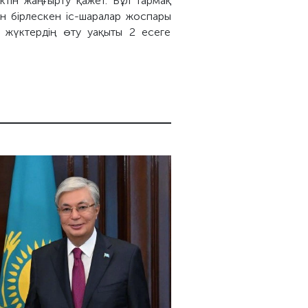
ктін жаңғырту қажет. Бұл тармақ
н бірлескен іс-шаралар жоспары
к жүктердің өту уақыты 2 есеге