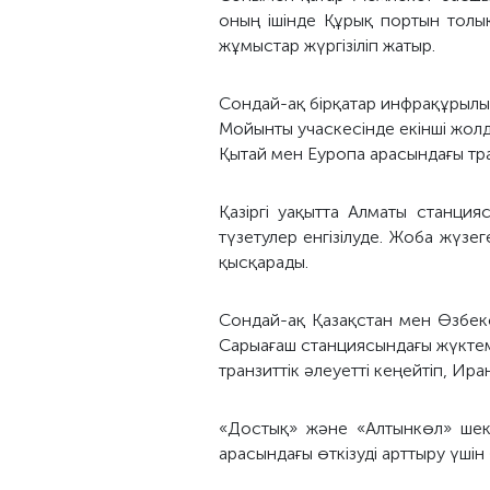
оның ішінде Құрық портын толы
жұмыстар жүргізіліп жатыр.
Сондай-ақ бірқатар инфрақұрылы
Мойынты учаскесінде екінші жолд
Қытай мен Еуропа арасындағы тра
Қазіргі уақытта Алматы станци
түзетулер енгізілуде. Жоба жүзе
қысқарады.
Сондай-ақ Қазақстан мен Өзбек
Сарыағаш станциясындағы жүктеме
транзиттік әлеуетті кеңейтіп, Ира
«Достық» және «Алтынкөл» шек
арасындағы өткізуді арттыру үшін