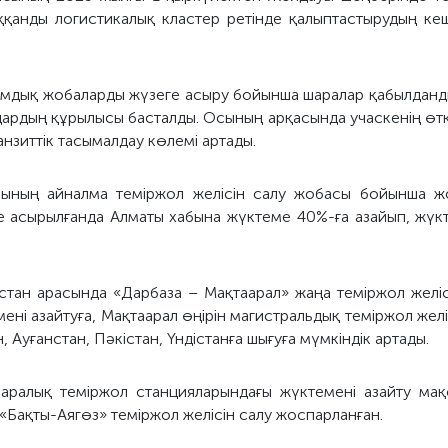
ққанды логистикалық кластер ретінде қалыптастырудың ке
мдық жобаларды жүзеге асыру бойынша шаралар қабылданды
ардың құрылысы басталды. Осының арқасында учаскенің өткізу
нзиттік тасымалдау көлемі артады.
ясының айналма теміржол желісін салу жобасы бойынша 
ге асырылғанда Алматы хабына жүктеме 40%-ға азайып, жүкті
стан арасында «Дарбаза – Мақтаарал» жаңа теміржол желіс
ні азайтуға, Мақтаарал өңірін магистральдық теміржол жел
н, Ауғанстан, Пәкістан, Үндістанға шығуға мүмкіндік артады.
аралық теміржол станцияларындағы жүктемені азайту мақ
 «Бақты-Аягөз» теміржол желісін салу жоспарланған.