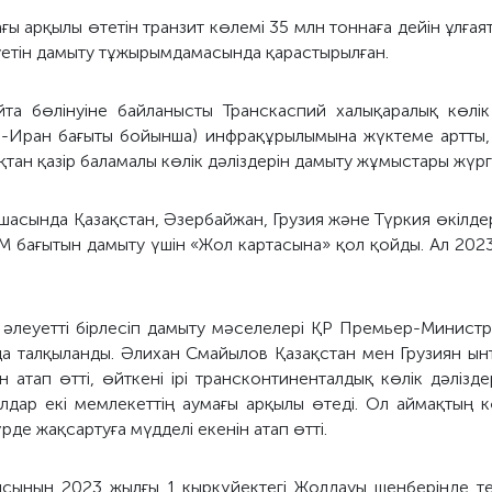
ғы арқылы өтетін транзит көлемі 35 млн тоннаға дейін ұлға
еуетін дамыту тұжырымдамасында қарастырылған.
а бөлінуіне байланысты Транскаспий халықаралық көлік
тан-Иран бағыты бойынша) инфрақұрылымына жүктеме артты, 
қтан қазір баламалы көлік дәліздерін дамыту жұмыстары жүргі
шасында Қазақстан, Әзербайжан, Грузия және Түркия өкілдері
M бағытын дамыту үшін «Жол картасына» қол қойды. Ал 202
ік әлеуетті бірлесіп дамыту мәселелері ҚР Премьер-Минист
а талқыланды. Әлихан Смайылов Қазақстан мен Грузиян ынт
атап өтті, өйткені ірі трансконтиненталдық көлік дәлізд
лдар екі мемлекеттің аумағы арқылы өтеді. Ол аймақтың к
рде жақсартуға мүдделі екенін атап өтті.
сының 2023 жылғы 1 қыркүйектегі Жолдауы шеңберінде те