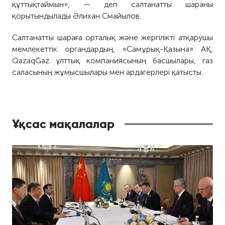
құттықтаймын», — деп салтанатты шараны
қорытындылады Әлихан Смайылов.
Салтанатты шараға орталық және жергілікті атқарушы
мемлекеттік органдардың, «Самұрық-Қазына» АҚ,
QazaqGaz ұлттық компаниясының басшылары, газ
саласының жұмысшылары мен ардагерлері қатысты.
Ұқсас мақалалар