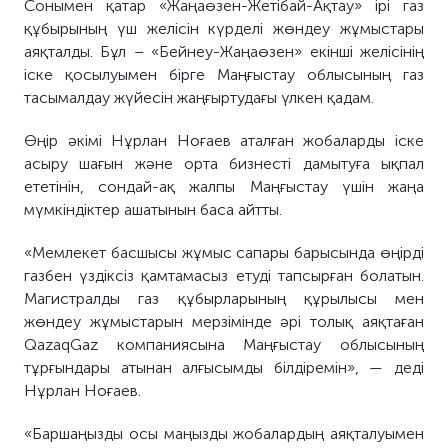
Сонымен қатар «Жаңаөзен-Жетібай-Ақтау» ірі газ
құбырының үш желісін күрделі жөндеу жұмыстары
аяқталды. Бұл – «Бейнеу-Жаңаөзен» екінші желісінің
іске қосылуымен бірге Маңғыстау облысының газ
тасымалдау жүйесін жаңғыртудағы үлкен қадам.
Өңір әкімі Нұрлан Ноғаев аталған жобаларды іске
асыру шағын және орта бизнесті дамытуға ықпал
ететінін, сондай-ақ жалпы Маңғыстау үшін жаңа
мүмкіндіктер ашатынын баса айтты.
«Мемлекет басшысы жұмыс сапары барысында өңірді
газбен үздіксіз қамтамасыз етуді тапсырған болатын.
Магистралды газ құбырларының құрылысы мен
жөндеу жұмыстарын мерзімінде әрі толық аяқтаған
QazaqGaz компаниясына Маңғыстау облысының
тұрғындары атынан алғысымды білдіремін», — деді
Нұрлан Ноғаев.
«Баршаңызды осы маңызды жобалардың аяқталуымен