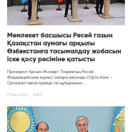
Мемлекет басшысы Ресей газын
Қазақстан аумағы арқылы
Өзбекстанға тасымалдау жобасын
іске қосу рәсіміне қатысты
Президент Қасым-Жомарт Тоқаевтың Ресей
Федерациясына жұмыс сапары аясында «Орта Азия –
Орталық» магистральді газ құбырымен …
07 Қаз, 2023
9648