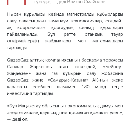
түседі», — деді Әлихан Смайылов.
Нысан құрылысы кезінде магистралды құбырларды
салу саласындағы заманауи технологиялар, сондай-
ақ коррозиядан қорғаудың сенімді құралдары
пайдаланылды. Бұл ретте отандық тауар
өндірушілердің жабдықтары мен материалдары
тартылды.
QazaqGaz ұлттық компаниясының басқарма төрағасы
Санжар Жаркешов атап өткендей, «Бейнеу-
Жаңаөзен» жаңа газ құбырын салу жобасына
QazaqGaz және «Самұрық-Қазына» АҚ-ның жеке
қаражаты есебінен шамамен 180 млрд теңге
инвестиция тартылды.
«Бұл Маңғыстау облысының экономикалық дамуы мен
энергетикалық қауіпсіздігіне қосылған қомақты үлес»,
— деді ол.