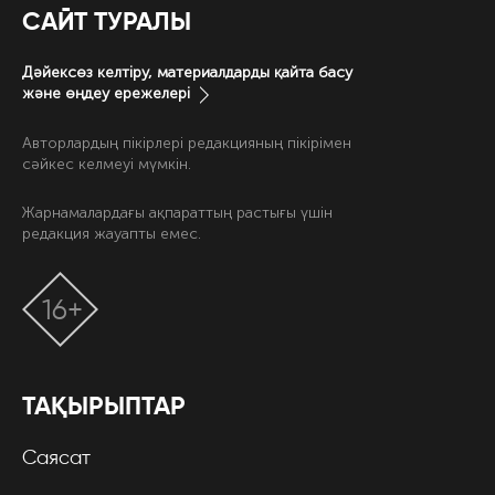
САЙТ ТУРАЛЫ
Дәйексөз келтіру, материалдарды қайта басу
және өңдеу ережелері
Авторлардың пікірлері редакцияның пікірімен
сәйкес келмеуі мүмкін.
Жарнамалардағы ақпараттың растығы үшін
редакция жауапты емес.
16+
ТАҚЫРЫПТАР
Саясат