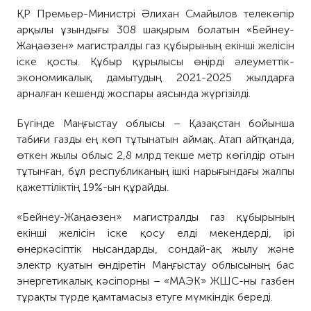
ҚР Премьер-Министрі Әлихан Смайылов телекөпір
арқылы ұзындығы 308 шақырым болатын «Бейнеу-
Жаңаөзен» магистралды газ құбырының екінші желісін
іске қосты. Құбыр құрылысы өңірді әлеуметтік-
экономикалық дамытудың 2021-2025 жылдарға
арналған кешенді жоспары аясында жүргізілді.
Бүгінде Маңғыстау облысы – Қазақстан бойынша
табиғи газды ең көп тұтынатын аймақ. Атап айтқанда,
өткен жылы облыс 2,8 млрд текше метр көгілдір отын
тұтынған, бұл республиканың ішкі нарығындағы жалпы
қажеттіліктің 19%-ын құрайды.
«Бейнеу-Жаңаөзен» магистралды газ құбырының
екінші желісін іске қосу елді мекендерді, ірі
өнеркәсіптік нысандарды, сондай-ақ жылу және
электр қуатын өндіретін Маңғыстау облысының бас
энергетикалық кәсіпорны – «МАЭК» ЖШС-ны газбен
тұрақты түрде қамтамасыз етуге мүмкіндік береді.