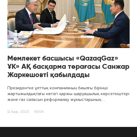
Мемлекет басшысы «QazaqGaz»
ҰК» АҚ басқарма төрағасы Санжар
Жаркешовті қабылдады
Президентке ұлттық компанияның биылғы бірінші
жартыжылдықтағы негізгі қаржы-шаруашылық көрсеткіштері
және газ саласын реформалау жұмыстарының …
11 Қыр, 2023
8004