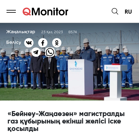
RU
Жаңалықтар
23 Қаз, 2023
8574
Бөлісу
«Бейнеу-Жаңаөзен» магистралды
газ құбырының екінші желісі іске
қосылды