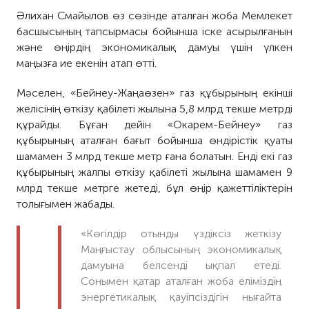
Әлихан Смайылов өз сөзінде аталған жоба Мемлекет
басшысының тапсырмасы бойынша іске асырылғанын
және өңірдің экономикалық дамуы үшін үлкен
маңызға ие екенін атап өтті.
Мәселен, «Бейнеу-Жаңаөзен» газ құбырының екінші
желісінің өткізу қабілеті жылына 5,8 млрд текше метрді
құрайды. Бұған дейін «Окарем-Бейнеу» газ
құбырының аталған бағыт бойынша өндірістік қуаты
шамамен 3 млрд текше метр ғана болатын. Енді екі газ
құбырының жалпы өткізу қабілеті жылына шамамен 9
млрд текше метрге жетеді, бұл өңір қажеттіліктерін
толығымен жабады.
«Көгілдір отынды үздіксіз жеткізу
Маңғыстау облысының экономикалық
дамуына белсенді ықпал етеді.
Сонымен қатар аталған жоба еліміздің
энергетикалық қауіпсіздігін нығайта