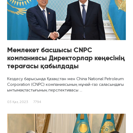
Мемлекет басшысы CNPC
компаниясы Директорлар кеңесінің
төрағасы қабылдады
Кездесу барысында Қазақстан мен China National Petroleum
Corporation (CNPC) компаниясының мұнай-газ саласындағы
ынтымақтастығының перспективасы …
03 Қаз, 2023
7794