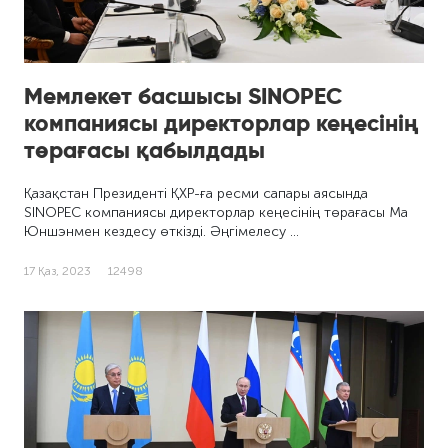
Мемлекет басшысы SINOPEC
компаниясы директорлар кеңесінің
төрағасы қабылдады
Қазақстан Президенті ҚХР-ға ресми сапары аясында
SINOPEC компаниясы директорлар кеңесінің төрағасы Ма
Юншэнмен кездесу өткізді. Әңгімелесу …
17 Қаз, 2023
12498