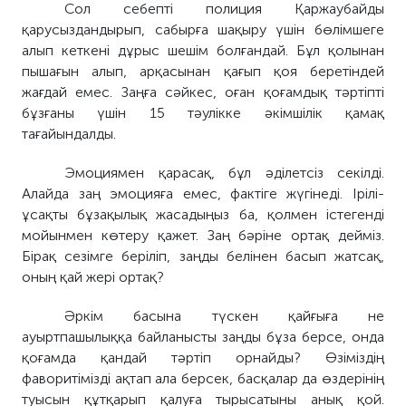
Сол себепті полиция Қаржаубайды
қарусыздандырып, сабырға шақыру үшін бөлімшеге
алып кеткені дұрыс шешім болғандай. Бұл қолынан
пышағын алып, арқасынан қағып қоя беретіндей
жағдай емес. Заңға сәйкес, оған қоғамдық тәртіпті
бұзғаны үшін 15 тәулікке әкімшілік қамақ
тағайындалды.
Эмоциямен қарасақ, бұл әділетсіз секілді.
Алайда заң эмоцияға емес, фактіге жүгінеді. Ірілі-
ұсақты бұзақылық жасадыңыз ба, қолмен істегенді
мойынмен көтеру қажет. Заң бәріне ортақ дейміз.
Бірақ сезімге беріліп, заңды белінен басып жатсақ,
оның қай жері ортақ?
Әркім басына түскен қайғыға не
ауыртпашылыққа байланысты заңды бұза берсе, онда
қоғамда қандай тәртіп орнайды? Өзіміздің
фаворитімізді ақтап ала берсек, басқалар да өздерінің
туысын құтқарып қалуға тырысатыны анық қой.