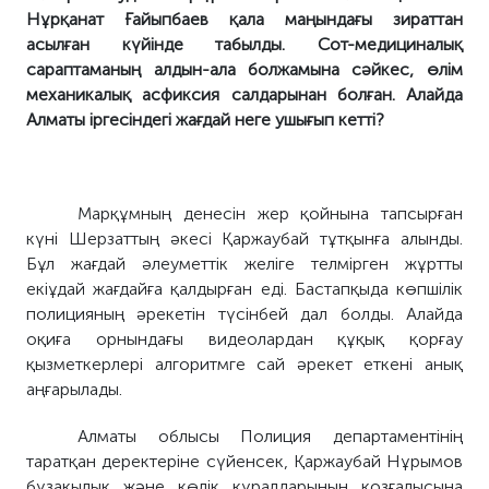
Нұрқанат Ғайыпбаев қала маңындағы зираттан
асылған күйінде табылды. Сот-медициналық
сараптаманың алдын-ала болжамына сәйкес, өлім
механикалық асфиксия салдарынан болған. Алайда
Алматы іргесіндегі жағдай неге ушығып кетті?
Марқұмның денесін жер қойнына тапсырған
күні Шерзаттың әкесі Қаржаубай тұтқынға алынды.
Бұл жағдай әлеуметтік желіге телмірген жұртты
екіұдай жағдайға қалдырған еді. Бастапқыда көпшілік
полицияның әрекетін түсінбей дал болды. Алайда
оқиға орнындағы видеолардан құқық қорғау
қызметкерлері алгоритмге сай әрекет еткені анық
аңғарылады.
Алматы облысы Полиция департаментінің
таратқан деректеріне сүйенсек, Қаржаубай Нұрымов
бұзақылық және көлік құралдарының қозғалысына