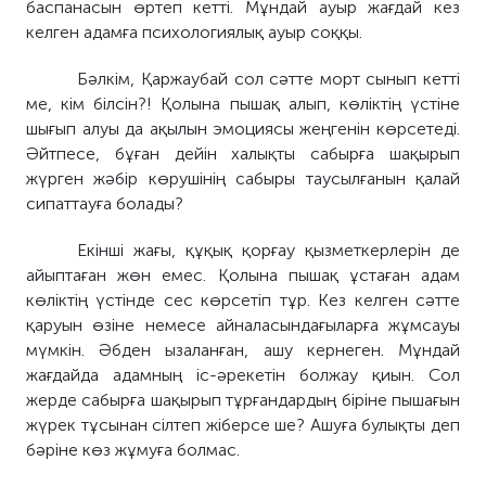
баспанасын өртеп кетті. Мұндай ауыр жағдай кез
келген адамға психологиялық ауыр соққы.
Бәлкім, Қаржаубай сол сәтте морт сынып кетті
ме, кім білсін?! Қолына пышақ алып, көліктің үстіне
шығып алуы да ақылын эмоциясы жеңгенін көрсетеді.
Әйтпесе, бұған дейін халықты сабырға шақырып
жүрген жәбір көрушінің сабыры таусылғанын қалай
сипаттауға болады?
Екінші жағы, құқық қорғау қызметкерлерін де
айыптаған жөн емес. Қолына пышақ ұстаған адам
көліктің үстінде сес көрсетіп тұр. Кез келген сәтте
қаруын өзіне немесе айналасындағыларға жұмсауы
мүмкін. Әбден ызаланған, ашу кернеген. Мұндай
жағдайда адамның іс-әрекетін болжау қиын. Сол
жерде сабырға шақырып тұрғандардың біріне пышағын
жүрек тұсынан сілтеп жіберсе ше? Ашуға булықты деп
бәріне көз жұмуға болмас.