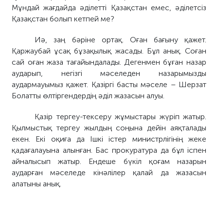
Мұндай жағдайда әділетті Қазақстан емес, әділетсіз
Қазақстан болып кетпей ме?
Иә, заң бәріне ортақ. Оған бағыну қажет.
Қаржаубай ұсақ бұзақылық жасады. Бұл анық. Соған
сай оған жаза тағайындалады. Дегенмен бұған назар
аударып, негізгі мәселеден назарымызды
аудармауымыз қажет. Қазіргі басты мәселе – Шерзат
Болатты өлтіргендердің әділ жазасын алуы.
Қазір тергеу-тексеру жұмыстары жүріп жатыр.
Қылмыстық тергеу жылдың соңына дейін аяқталады
екен. Екі оқиға да Ішкі істер министрлігінің жеке
қадағалауына алынған. Бас прокуратура да бұл іспен
айналысып жатыр. Ендеше бүкіл қоғам назарын
аударған мәселеде кінәлілер қалай да жазасын
алатыны анық.