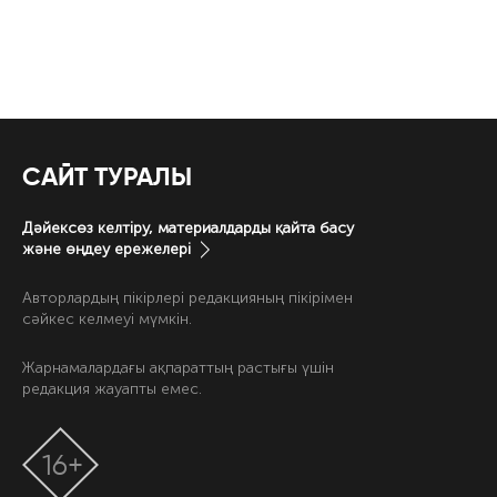
САЙТ ТУРАЛЫ
Дәйексөз келтіру, материалдарды қайта басу
және өңдеу ережелері
Авторлардың пікірлері редакцияның пікірімен
сәйкес келмеуі мүмкін.
Жарнамалардағы ақпараттың растығы үшін
редакция жауапты емес.
16+