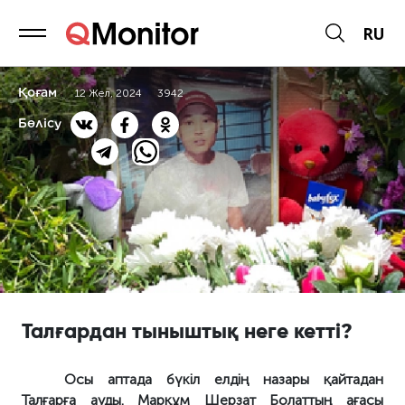
RU
Қоғам
12 Жел, 2024
3942
Бөлісу
Талғардан тыныштық неге кетті?
Осы аптада бүкіл елдің назары қайтадан
Талғарға ауды. Марқұм Шерзат Болаттың ағасы