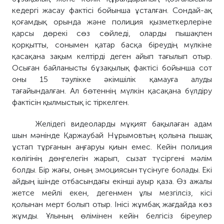
кедергі жасау фактісі бойынша ұсталған. Сондай-ақ
қоғамдық орында және полиция қызметкерлеріне
қарсы дөрекі сөз сөйледі, оларды пышақпен
қорқытты, сонымен қатар басқа біреудің мүлкіне
қасақана зақым келтірді деген айып тағылып отыр.
Осыған байланысты бұзақылық фактісі бойынша сот
оны 15 тәулікке әкімшілік қамауға алуды
тағайындалған. Ал бөтеннің мүлкін қасақана бүлдіру
фактісін қылмыстық іс тіркелген.
Желідегі видеоларды мұқият бақылаған адам
шын мәнінде Қаржаубай Нұрымовтың қолына пышақ
ұстап тұрғанын аңғаруы қиын емес. Кейін полиция
көлігінің дөңгелегін жарып, сызат түсіргені мәлім
болды. Бір жағы, оның эмоциясын түсінуге болады. Екі
айдың ішінде отбасындағы екінші ауыр қаза. Өз ажалы
жетсе мейлі екен, дегенмен ұлы мезгілсіз, кісі
қолынан мерт болып отыр. Інісі жұмбақ жағдайда көз
жұмды. Ұлының өлімінен кейін белгісіз біреулер