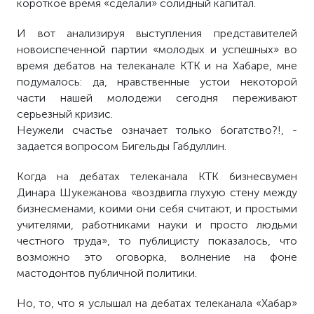
короткое время «сделали» солидный капитал.
И вот анализируя выступления представителей
новоиспеченной партии «молодых и успешных» во
время дебатов на телеканале КТК и на Хабаре, мне
подумалось: да, нравственные устои некоторой
части нашей молодежи сегодня переживают
серьезный кризис.
Неужели счастье означает только богатство?!, -
задается вопросом Бигельды Габдуллин.
Когда на дебатах телеканала КТК бизнесвумен
Динара Шукежанова «воздвигла глухую стену между
бизнесменами, коими они себя считают, и простыми
учителями, работниками науки и просто людьми
честного труда», то публицисту показалось, что
возможно это оговорка, волнение на фоне
мастодонтов публичной политики.
Но, то, что я услышал на дебатах телеканала «Хабар»