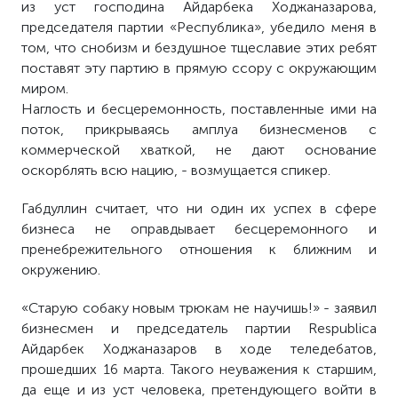
из уст господина Айдарбека Ходжаназарова,
председателя партии «Республика», убедило меня в
том, что снобизм и бездушное тщеславие этих ребят
поставят эту партию в прямую ссору с окружающим
миром.
Наглость и бесцеремонность, поставленные ими на
поток, прикрываясь амплуа бизнесменов с
коммерческой хваткой, не дают основание
оскорблять всю нацию, - возмущается спикер.
Габдуллин считает, что ни один их успех в сфере
бизнеса не оправдывает бесцеремонного и
пренебрежительного отношения к ближним и
окружению.
«Старую собаку новым трюкам не научишь!» - заявил
бизнесмен и председатель партии Respublica
Айдарбек Ходжаназаров в ходе теледебатов,
прошедших 16 марта. Такого неуважения к старшим,
да еще и из уст человека, претендующего войти в