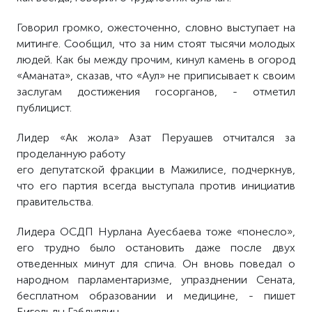
Говорил громко, ожесточенно, словно выступает на
митинге. Сообщил, что за ним стоят тысячи молодых
людей. Как бы между прочим, кинул камень в огород
«Аманата», сказав, что «Аул» не приписывает к своим
заслугам достижения госорганов, - отметил
публицист.
Лидер «Ак жола» Азат Перуашев отчитался за
проделанную работу
его депутатской фракции в Мажилисе, подчеркнув,
что его партия всегда выступала против инициатив
правительства.
Лидера ОСДП Нурлана Ауесбаева тоже «понесло»,
его трудно было остановить даже после двух
отведенных минут для спича. Он вновь поведал о
народном парламентаризме, упразднении Сената,
бесплатном образовании и медицине, - пишет
Бигельды Габдуллин.