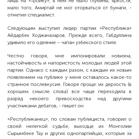
лишь на «тройку», в нем не было глубины, яркости,
мало того, Амиртай не мог оторваться от бумаги, -
отметил специалист.
Следующим выступил лидер партии «Республика»
Айдарбек Ходжаназаров. Прежде всего, Габдуллина
удивило его одеяние – чапан узбекского стиля.
Честно говоря, мне импонировали новизна,
настойчивость и напористость молодых людей этой
партии. Однако с каждым разом, с каждым их новым
появлением на публике у меня оставалось какое-то
странное послевкусие. Говоря проще: их дерзость (в
хорошем смысле слова) все чаще переходила в
разряд некоего превосходства над другими
участниками дебатов, - пишет он.
«Республиканец», по словам публициста, говорил о
своей нелегкой судьбе, выходце из Монголии
Сырымбеке Тау и других однопартийцах, которые за