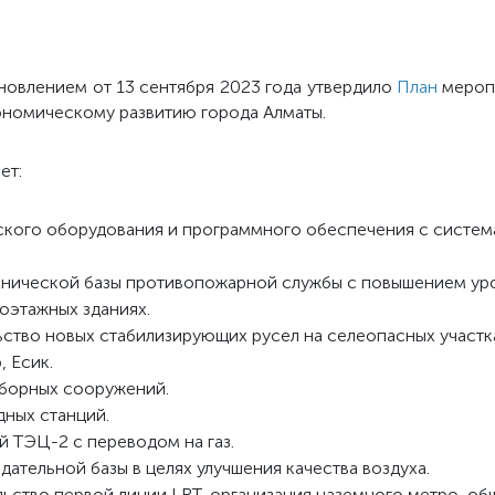
новлением от 13 сентября 2023 года утвердило
План
меропр
ономическому развитию города Алматы.
ет:
кого оборудования и программного обеспечения с систем
хнической базы противопожарной службы с повышением ур
оэтажных зданиях.
ство новых стабилизирующих русел на селеопасных участка
, Есик.
аборных сооружений.
дных станций.
 ТЭЦ-2 с переводом на газ.
ательной базы в целях улучшения качества воздуха.
ьство первой линии LRT, организация наземного метро, общ