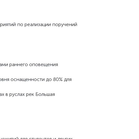
иятий по реализации поручений
ами раннего оповещения
овня оснащенности до 80% для
х в руслах рек Большая
ежитий для студентов и других