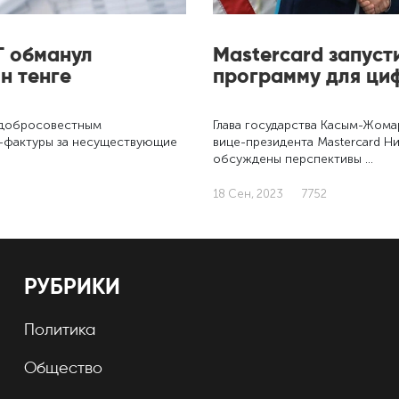
Г обманул
Mastercard запуст
н тенге
программу для ци
недобросовестным
Глава государства Касым-Жома
-фактуры за несуществующие
вице-президента Mastercard Ни
обсуждены перспективы …
18 Сен, 2023
7752
РУБРИКИ
Политика
Общество