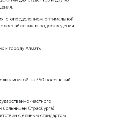
щения.
ия с определением оптимальной
водоснабжения и водоотведения
х к городу Алматы.
поликлиникой на 350 посещений
сударственно-частного
 больницей Страсбурга);
ветствии с единым стандартом