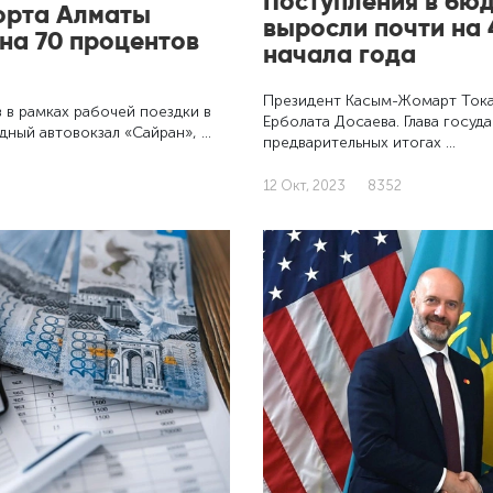
Поступления в бю
орта Алматы
выросли почти на 
на 70 процентов
начала года
Президент Касым-Жомарт Тока
 в рамках рабочей поездки в
Ерболата Досаева. Глава госуд
ный автовокзал «Сайран», …
предварительных итогах …
12 Окт, 2023
8352