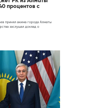
джет РК из Алматы
40 процентов с
ев принял акима города Алматы
арства заслушал доклад о