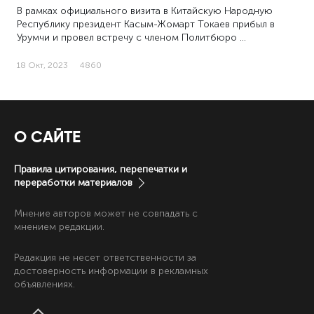
В рамках официального визита в Китайскую Народную
Республику президент Касым-Жомарт Токаев прибыл в
Урумчи и провел встречу с членом Политбюро …
18 Окт, 2023
4860
О САЙТЕ
Правила цитирования, перепечатки и
переработки материалов
Мнение авторов может не совпадать с
мнением редакции.
Редакция не несет ответственности за
достоверность информации в рекламных
объявлениях.