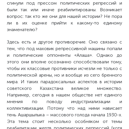
сгинули под прессом политических репрессий и
были так или иначе реабилитированы. Возникает
вопрос: так кто же они для нашей истории? Не пора
ли в их оценке прийти к какому-то единому
знаменателю?
Здесь есть и другое противоречие. Оно связано с
тем, что под маховик репрессивной машины попали
и политические оппоненты «Алаша». Однако до
этого они вполне осознанно способствовали тому,
чтобы их классовые противники исчезли не только с
политической арены, но и вообще из сего бренного
мира. И таких парадоксальных аспектов в истории
советского Казахстана великое множество.
Например, сегодня в нашем обществе нет единого
мнения по поводу индустриализации и
коллективизации. Потому что над ними нависает
тень Ашаршылыка – массового голода начала 1930-х.
Эта тема стоит несколько особняком от темы
реабилитации жертв политических репрессий (хотя