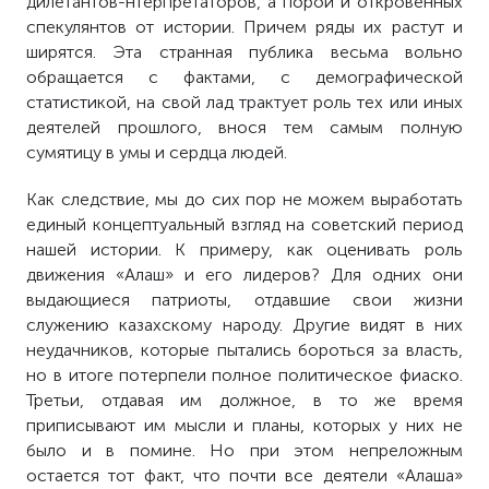
дилетантов-нтерпретаторов, а порой и откровенных
спекулянтов от истории. Причем ряды их растут и
ширятся. Эта странная публика весьма вольно
обращается с фактами, с демографической
статистикой, на свой лад трактует роль тех или иных
деятелей прошлого, внося тем самым полную
сумятицу в умы и сердца людей.
Как следствие, мы до сих пор не можем выработать
единый концептуальный взгляд на советский период
нашей истории. К примеру, как оценивать роль
движения «Алаш» и его лидеров? Для одних они
выдающиеся патриоты, отдавшие свои жизни
служению казахскому народу. Другие видят в них
неудачников, которые пытались бороться за власть,
но в итоге потерпели полное политическое фиаско.
Третьи, отдавая им должное, в то же время
приписывают им мысли и планы, которых у них не
было и в помине. Но при этом непреложным
остается тот факт, что почти все деятели «Алаша»