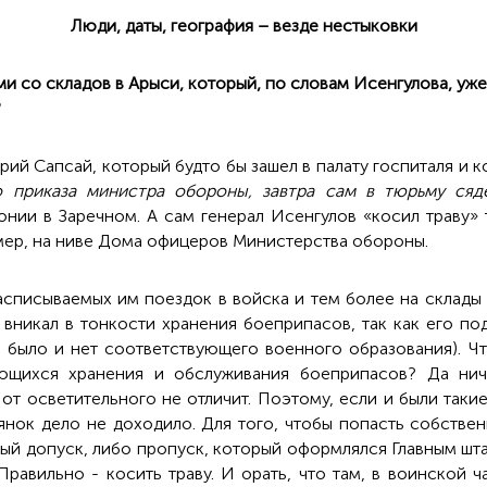
Люди, даты, география – везде нестыковки
ми со складов в Арыси, который, по словам Исенгулова, уж
?
ерий Сапсай, который будто бы зашел в палату госпиталя и 
о приказа министра обороны, завтра сам в тюрьму сяд
нии в Заречном. А сам генерал Исенгулов «косил траву» 
мер, на ниве Дома офицеров Министерства обороны.
асписываемых им поездок в войска и тем более на склады
 вникал в тонкости хранения боеприпасов, так как его по
не было и нет соответствующего
военного образования).
Чт
ающихся хранения и обслуживания боеприпасов? Да нич
т осветительного не отличит. Поэтому, если и были такие
янок дело не доходило. Для того, чтобы попасть собстве
ый допуск, либо пропуск, который оформлялся Главным шта
Правильно - косить траву. И орать, что там, в воинской ч