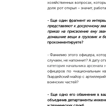
хозяйственных вопросах, котор
доля: рот открыл – значит, работ
- Еще один фрагмент из интерв
представляют к досрочному зв
приказ на присвоение ему зван
домашние вещи в грузовик и б
прокомментируете?
- Фамилию этого офицера, кото
случаем, не напомнит? А дату от
категория начальника арсенала 
офицеров по «национальным кв
Гвардейский майор с артиллерий
воинских частей?
- Еще одно его обвинение в ваш
объединив департаменты инжене
и технических служб…