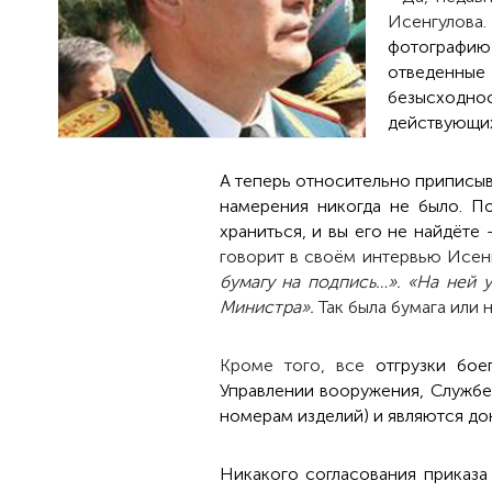
Исенгулова.
фотографию 
отведенные
безысходнос
действующих 
А теперь относительно приписыв
намерения никогда не было. П
храниться, и вы его не найдёте
говорит в своём интервью Исен
бумагу на подпись…». «На ней 
Министра».
Так была бумага или 
Кроме того, все
отгрузки бо
Управлении вооружения, Службе
номерам изделий) и являются до
Никакого согласования приказа