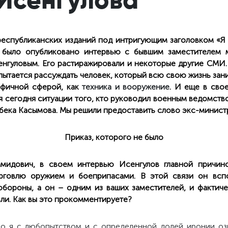
республиканских изданий под интригующим заголовком «Я
 было опубликовано интервью с бывшим заместителем 
енгуловым. Его растиражировали и некоторые другие СМИ. 
 пытается рассуждать человек, который всю свою жизнь за
ифичной сферой, как
техника и вооружение
. И еще в сво
 сегодня ситуации того, кто руководил военным ведомством
ибека Касымова. Мы решили предоставить слово экс-министр
Приказ, которого не было
амидович, в своем интервью Исенгулов главной причин
орговлю оружием и боеприпасами. В этой связи он всп
бороны, а он – одним из ваших заместителей, и фактиче
вли. Как вы это прокомментируете?
но я с любопытством и с определенной долей иронии о