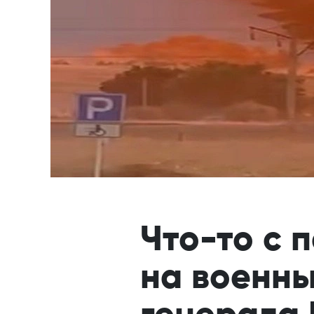
Что-то с 
на военны
генерала 