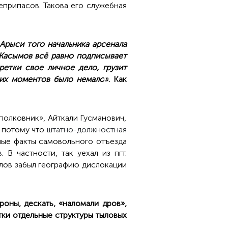
припасов. Такова его служебная
Арыси того начальника арсенала
 Касымов всё равно подписывает
ретки свое личное дело, грузит
ких моментов было немало
»
. Как
олковник», Айткали Гусманович,
, потому что
штатно-должностная
ные факты самовольного отъезда
в
. В частности, так уехал из пгт.
улов забыл географию дислокации
роны, дескать, «наломали дров»,
ки отдельные структуры тыловых