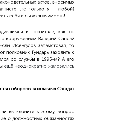
законодательных актов, вносимых
инистр (не только я – любой)
сить себя и свою значимость!
одившимся в госпитале, как он
 по вооружениям Валерий Сапсай
сли Исенгулов запамятовал, то
г полковник Гундарь заходить к
ился со службы в 1995-м? А его
Вы
ещё неоднократно жаловались
рство обороны возглавлял Сагадат
сли вы клоните к этому, вопрос
ние о должностных обязанностях