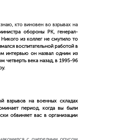
знаю, кто виновен во взрывах на
министра обороны РК, генерал-
Никого из коллег не смутило то
нимался воспитательной работой в
ем интервью он назвал одним из
 четверть века назад, в 1995-96
у.
ой взрывов на военных складах
оминает период, когда вы были
ски обвиняет вас в организации
знакомился с очередным опусом