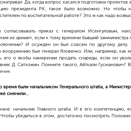
матривал. Да, когда вопрос касался подготовки проектов 
ацию президента РК, такое было возможно. Но чтобы м
естителем по воспитательной работе? Это ж как надо возвы
 согласовывать приказ с генералом Исенгуловым, нах
нения из армии», если к тому времени бывший замминистра
аключении? И осужден он был совсем по другому делу. Е
 вооружению был генерал Яловенко. Или, например, как мо
ь его о якобы намерении продать снаряды, если он увол
вник Д. Сатхожин. Помните такого, Айткали Гусманович? 
ение.
 то время были начальником Генерального штаба, а Министе
зже сменили…
иначе: начальник Главного штаба. И в его компетенцию, е
 Чтобы убедиться в этом, достаточно посмотреть Положе