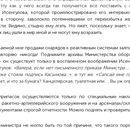
 Ну как у него всегда так получается: все поставить с
Исенгулова, которой проиллюстрировано его интервью. 
 в сторону, заволокло потемневшими от переизбытка ж
ти. Видимо, стыдно ему лгать. Но лжёт, поскольку знает,
лиц ушли в мир иной и не могут ему возразить.
аемой мне продажи снарядов к реактивным системам залпо
овторяю: никогда! Поднимите архивы Министерства оборо
 – он существует только в воспаленном воображении Исен
гулов:
«Валера, если нет письменного приказа Министра….»
уже стояла подпись Касымова
…»; и тут же: «
Сапсай мне го
нет, и что за бумага? Канцелярская, туалетная или … Вы уж о
еприпасов осуществляются только по специальным накл
 ракетно-артиллерийского вооружения и на арсеналах/скл
кументами строгой отчетности. Можно поднять и проверить
 министра не могло быть по той причине, что такого поря