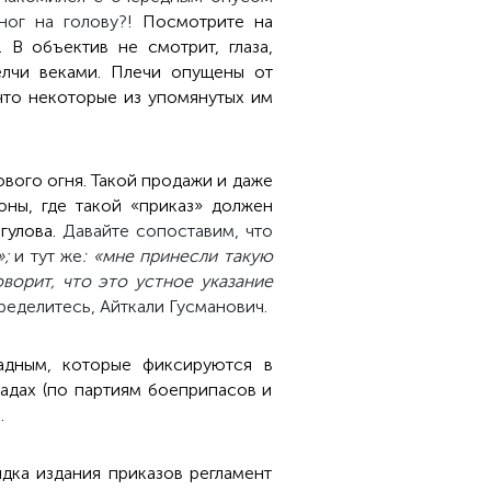
 ног на голову?!
Посмотрите на
В объектив не смотрит, глаза,
елчи веками. Плечи опущены от
 что некоторые из упомянутых им
вого огня. Такой продажи и даже
ны, где такой «приказ» должен
гулова.
Давайте сопоставим, что
;
и тут же
: «мне принесли такую
ворит, что это устное указание
пределитесь, Айткали Гусманович.
адным, которые фиксируются в
адах (по партиям боеприпасов и
.
дка издания приказов регламент