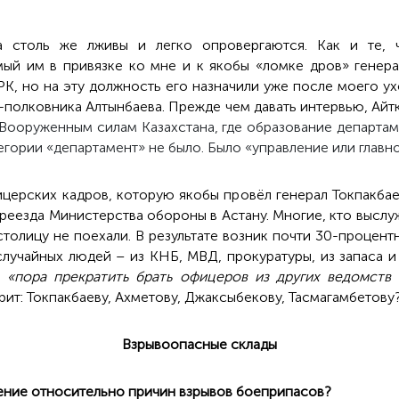
а столь же лживы и легко опровергаются. Как и те, ч
ый им в привязке ко мне и к якобы «ломке дров» генер
РК, но на эту должность его назначили уже после моего у
-полковника Алтынбаева. Прежде чем давать интервью, Айт
Вооруженным силам Казахстана, где образование департам
гории «департамент» не было. Было «управление или главн
церских кадров, которую якобы провёл генерал Токпакбаев
реезда Министерства обороны в Астану. Многие, кто высл
столицу не поехали. В результате возник почти 30-процен
случайных людей – из КНБ, МВД, прокуратуры, из запаса и т
о
«пора прекратить брать офицеров из других ведомств
рит: Токпакбаеву, Ахметову, Джаксыбекову, Тасмагамбетову
Взрывоопасные склады
ение относительно причин взрывов боеприпасов?