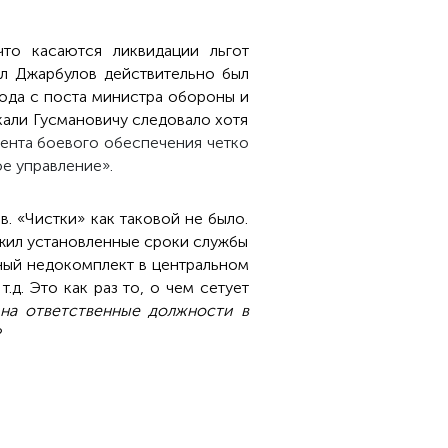
то касаются ликвидации льгот
ал Джарбулов действительно был
хода с поста министра обороны и
кали Гусмановичу следовало хотя
ента боевого обеспечения четко
ое управление».
. «Чистки» как таковой не было.
ужил установленные сроки службы
тный недокомплект в центральном
.д. Это как раз то, о чем сетует
 на ответственные должности в
?