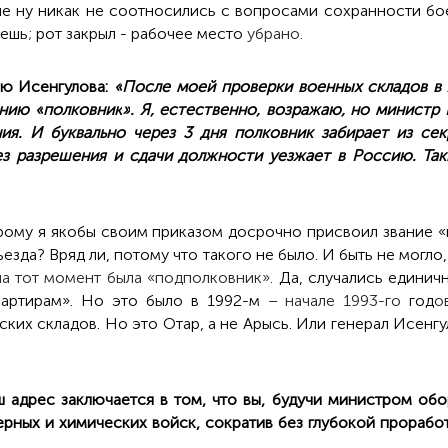
ые ну никак не соотносились с вопросами сохранности бое
аешь
;
рот закрыл - рабочее место
убрано.
ью Исенгулова:
«
После моей проверки военных складов в 
анию
«
полковник
»
. Я, естественно, возражаю, но министр
ия. И буквально через 3 дня полковник забирает из сек
ез разрешения и сдачи должности уезжает в Россию. Та
рому я якобы своим приказом досрочно присвоил звание «п
ъезда? Вряд ли, потому что такого не было. И быть не могло
на тот момент была «подполковник».
Да, случались единич
артирам». Но это было в 1992-м
– начале 1993-го
год
о
ских складов. Но это Отар, а не Арысь. Или генерал Исенг
 адрес заключается в том, что вы, будучи министром обо
рных и химических войск, сократив без глубокой проработ