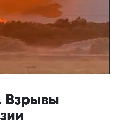
… Взрывы
азии