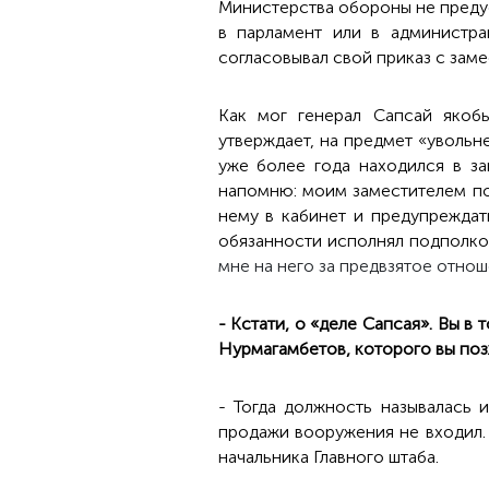
Министерства обороны не предус
в парламент или в администр
согласовывал свой приказ с зам
Как мог генерал Сапсай якобы
утверждает, на предмет «уволь
уже более года находился в з
напомню: моим заместителем по
нему в кабинет и предупреждат
обязанности исполнял подполко
мне на него за предвзятое отнош
- Кстати, о «деле Сапсая». Вы в
Нурмагамбетов, которого вы по
- Тогда должность называлась 
продажи вооружения не входил.
начальника Главного штаба.