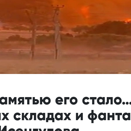
памятью его стало
х складах и фант
Исенгулова