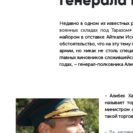
Н
едавно в одном из известных 
военных складах под Таразом
»
майором в отставке Айткали Ис
обстоятельство, что на эту тему
армии, но никак не столь спец
главных виновников сложившейся
годах, – генерал-полковника Ал
- Алибек Х
называет т
министром о
такой торго
-
Да, недав