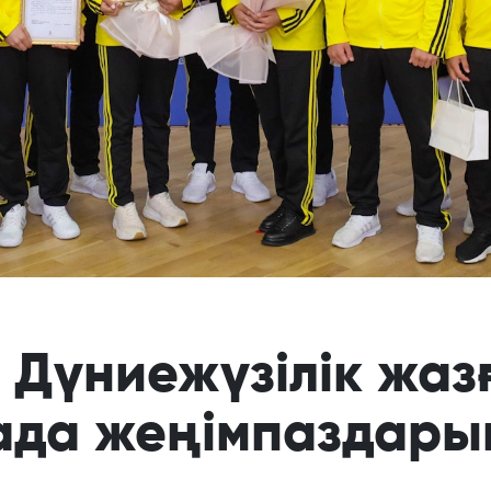
Дүниежүзілік жаз
ада жеңімпаздары