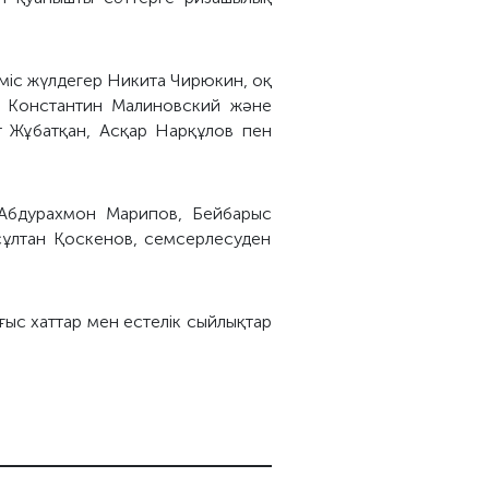
міс жүлдегер Никита Чирюкин, оқ
, Константин Малиновский және
т Жұбатқан, Асқар Нарқұлов пен
 Абдурахмон Марипов, Бейбарыс
ұлтан Қоскенов, семсерлесуден
ғыс хаттар мен естелік сыйлықтар