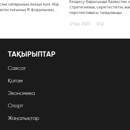
Кездесу барысында Қазақстан 
сми сапарының екінші күні «Бір
стратегиялық серіктестіктің ж
ақтастығының III форумының …
перспективасы талқыланды. …
17 Қаз, 2023
7212
ТАҚЫРЫПТАР
Саясат
Қоғам
Экономика
Спорт
Жаңалықтар