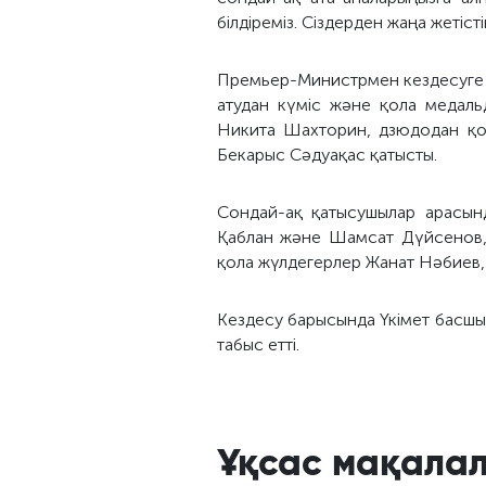
білдіреміз. Сіздерден жаңа жетіст
Премьер-Министрмен кездесуге с
атудан күміс және қола медал
Никита Шахторин, дзюдодан қол
Бекарыс Сәдуақас қатысты.
Сондай-ақ қатысушылар арасын
Қаблан және Шамсат Дүйсенов,
қола жүлдегерлер Жанат Нәбиев,
Кездесу барысында Үкімет басшыс
табыс етті.
Ұқсас мақала