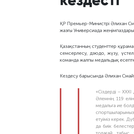
ҚР Премьер-Министрі Әлихан Сма
жазғы Универсиада жеңімпаздары
Қазақстанның студенттер құрамас
семсерлесу, дзюдо, жүзу, үсте
команда жалпы медальдық есепте
Кездесу барысында Әлихан Смайы
«Сіздерді – ХХХІ
Әлемнің 119 елі
медальға ие болд
спортшыларымыз 
етуіміз керек. Д
да биік белесте
толағай табыс 