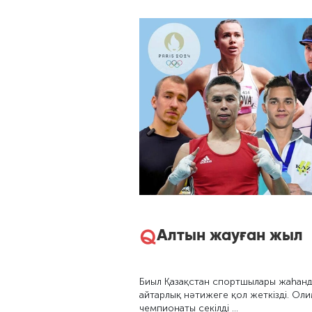
Алтын жауған жыл
Биыл Қазақстан спортшылары жаһанд
айтарлық нәтижеге қол жеткізді. Ол
чемпионаты секілді …