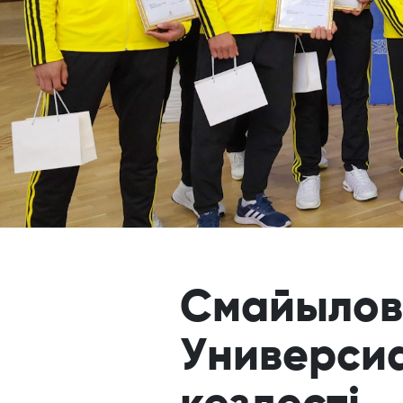
Смайылов 
Универси
кездесті