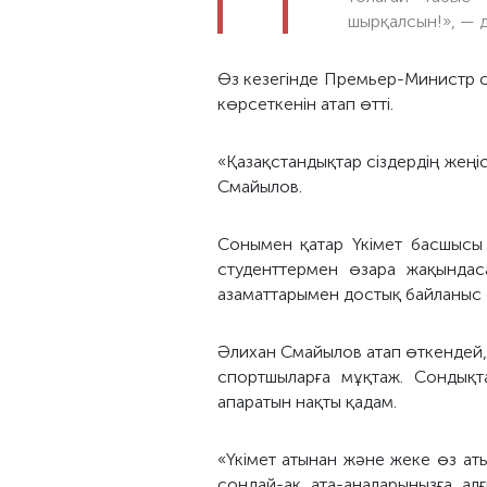
шырқалсын!», — д
Өз кезегінде Премьер-Министр с
көрсеткенін атап өтті.
«Қазақстандықтар сіздердің жеңіс
Смайылов.
Сонымен қатар Үкімет басшысы 
студенттермен өзара жақындаса
азаматтарымен достық байланыс 
Әлихан Смайылов атап өткендей, 
спортшыларға мұқтаж. Сондықта
апаратын нақты қадам.
«Үкімет атынан және жеке өз ат
сондай-ақ ата-аналарыңызға алғ