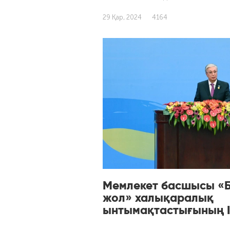
29 Қар, 2024
4164
Мемлекет басшысы «Бі
жол» халықаралық
ынтымақтастығының I
ашылу рәсіміне қаты