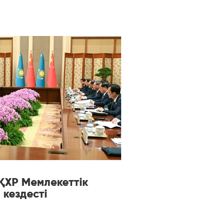
ҚХР Мемлекеттік
 кездесті