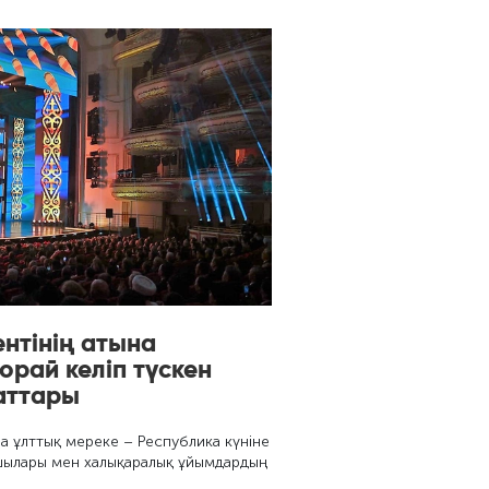
нтінің атына
орай келіп түскен
аттары
 ұлттық мереке – Республика күніне
шылары мен халықаралық ұйымдардың