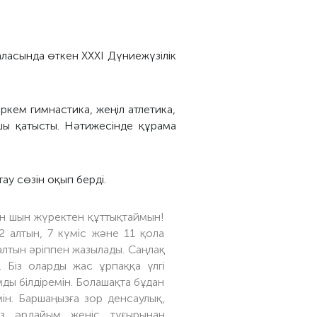
ласында өткен ХХХІ Дүниежүзілік
ркем гимнастика, жеңіл атлетика,
шы қатысты. Нәтижесінде құрама
у сөзін оқып берді.
бен шын жүректен құттықтаймын!
2 алтын, 7 күміс және 11 қола
 алтын әріппен жазылады. Саңлақ
 Біз оларды жас ұрпаққа үлгі
ды білдіремін. Болашақта бұдан
ін. Баршаңызға зор денсаулық,
ыз әрдайым жеңіс тұғырынан