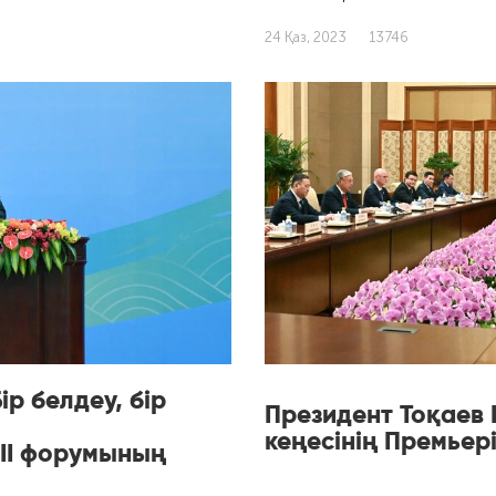
24 Қаз, 2023
13746
р белдеу, бір
Президент Тоқаев 
кеңесінің Премьері
II форумының
сты