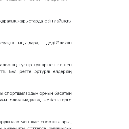
қаралық жарыстарда өзін лайықты
 асқақтаттыңыздар», — деді Әлихан
емнің түкпір-түкпірінен келген
ті. Бұл ретте әртүрлі елдердің
ңқты спортшылардың орнын басатын
ағы олимпиадалық жетістіктерге
тырушылар мен жас спортшыларға,
ған қуанышты сәттерге ризашылық