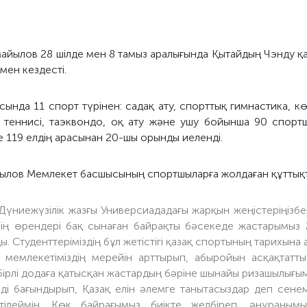
йылов 28 шілде мен 8 тамыз аралығында Қытайдың Чэнду қа
мен кездесті.
ында 11 спорт түрінен: садақ ату, спорттық гимнастика, кө
л теннисі, таэквондо, оқ ату және ушу бойынша 90 спорт
 119 елдің арасынан 20-шы орынды иеленді.
лов Мемлекет басшысының спортшыларға жолдаған құттықта
 Дүниежүзілік жазғы Универсиададағы жарқын жеңістеріңіз
нің өрендері бақ сынаған байрақты бәсекеде жастарымыз 
ы. Студенттеріміздің бұл жетістігі қазақ спортының тарихына
мемлекетіміздің мерейін арттырып, абыройын асқақтатты.
үбірлі додаға қатысқан жастардың бәріне шынайы ризашылығым
рді бағындырып, Қазақ елін әлемге танытасыздар деп сенем
тілеймін. Көк байрағымыз биікте желбіреп, әнұраным