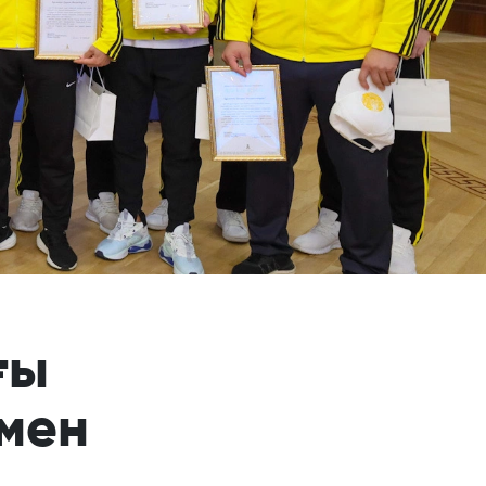
ғы
мен