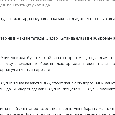
елінген құттықтау хатында.
тудент жастардан құралған қазақстандық атлеттер осы халы
теріңізді мақтан тұтады. Сіздер Қытайда еліміздің абыройын
Универсиада бұл тек жай ғана спорт емес, ең алдымен, әл
 түсуге мүмкіндік беретін жастар алаңы екенін атап өт
орнатудың маңызы ерекше.
бүгінгі таңда қазақстандық спорт жаңа есімдерге, яғни да
н да Универсиададағы бүгінгі жеңістер – бұл болашақт
ымнан лайықты өнер көрсеткендеріңіз үшін барлық жаттық
ыс айтамын. Біз сіздердің спорттағы жеңістеріңіз сыйла