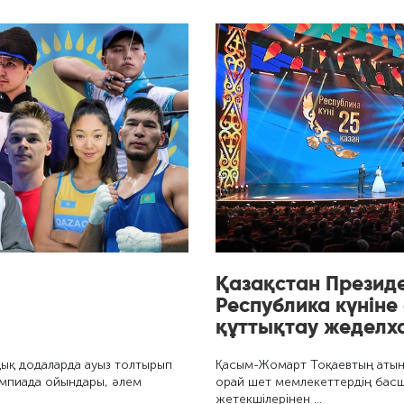
Қазақстан Президе
Республика күніне 
құттықтау жеделх
ық додаларда ауыз толтырып
Қасым-Жомарт Тоқаевтың атына
импиада ойындары, әлем
орай шет мемлекеттердің бас
жетекшілерінен …