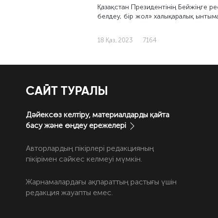
Қазақстан Президентінің Бейжіңге ре
белдеу, бір жол» халықаралық ынтым
18 Қаз, 2023
7164
САЙТ ТУРАЛЫ
Дәйексөз келтіру, материалдарды қайта
басу және өңдеу ережелері
Авторлардың пікірлері редакцияның
пікірімен сәйкес келмеуі мүмкін.
Жарнамалардағы ақпараттың растығы үшін
редакция жауапты емес.