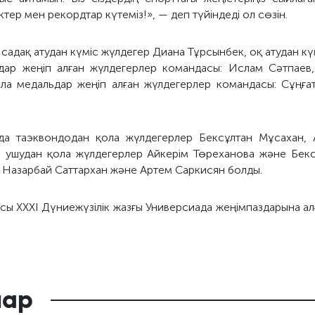
іктер мен рекордтар күтеміз!», — деп түйіндеді ол сөзін.
адақ атудан күміс жүлдегер Диана Тұрсынбек, оқ атудан кү
ьдар жеңіп алған жүлдегерлер командасы: Ислам Сәтпаев
а медальдар жеңіп алған жүлдегерлер командасы: Сұңға
да таэквондодан қола жүлдегерлер Бексұлтан Мұсахан,
 ушудан қола жүлдегерлер Айкерім Төреханова және Бекс
 Назарбай Саттархан және Артем Саркисян болды.
ы ХХХІ Дүниежүзілік жазғы Универсиада жеңімпаздарына ал
лар