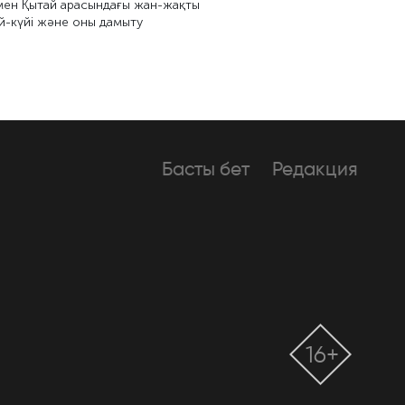
мен Қытай арасындағы жан-жақты
ай-күйі және оны дамыту
Басты бет
Редакция
16+