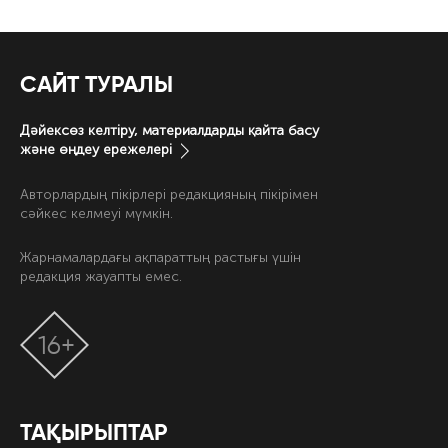
САЙТ ТУРАЛЫ
Дәйексөз келтіру, материалдарды қайта басу
және өңдеу ережелері
Авторлардың пікірлері редакцияның пікірімен
сәйкес келмеуі мүмкін.
Жарнамалардағы ақпараттың растығы үшін
редакция жауапты емес.
16+
ТАҚЫРЫПТАР