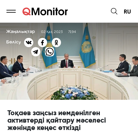
RU
Жаңалықтар
02 Қаз, 2023
7194
Бөлісу
Тоқаев заңсыз иемденілген
активтерді қайтару мәселесі
жөнінде кеңес өткізді