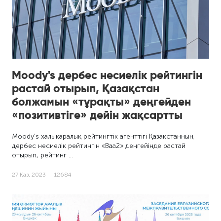
Moody's дербес несиелік рейтингін
растай отырып, Қазақстан
болжамын «тұрақты» деңгейден
«позитивтіге» дейін жақсартты
Moody's халықаралық рейтингтік агенттігі Қазақстанның
дербес несиелік рейтингін «Baa2» деңгейінде растай
отырып, рейтинг …
27 Қаз, 2023
12684