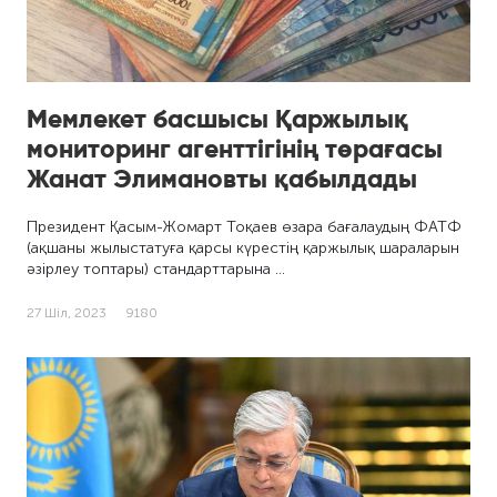
Мемлекет басшысы Қаржылық
мониторинг агенттігінің төрағасы
Жанат Элимановты қабылдады
Президент Қасым-Жомарт Тоқаев өзара бағалаудың ФАТФ
(ақшаны жылыстатуға қарсы күрестің қаржылық шараларын
әзірлеу топтары) стандарттарына …
27 Шіл, 2023
9180