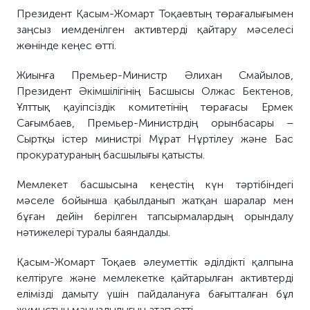
Президент Қасым-Жомарт Тоқаевтың төрағалығымен
заңсыз иемденілген активтерді қайтару мәселесі
жөнінде кеңес өтті.
Жиынға Премьер-Министр Әлихан Смайылов,
Президент Әкімшілігінің Басшысы Олжас Бектенов,
Ұлттық қауіпсіздік комитетінің төрағасы Ермек
Сағымбаев, Премьер-Министрдің орынбасары –
Сыртқы істер министрі Мұрат Нұртілеу және Бас
прокуратураның басшылығы қатысты.
Мемлекет басшысына кеңестің күн тәртібіндегі
мәселе бойынша қабылданып жатқан шаралар мен
бұған дейін берілген тапсырмалардың орындалу
нәтижелері туралы баяндалды.
Қасым-Жомарт Тоқаев әлеуметтік әділдікті қалпына
келтіруге және мемлекетке қайтарылған активтерді
елімізді дамыту үшін пайдалануға бағытталған бұл
жұмыстың маңыздылығын атап өтті.