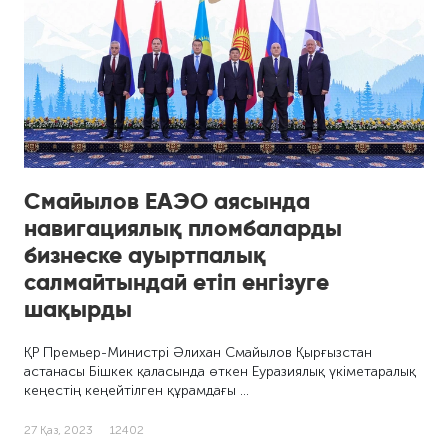
Смайылов ЕАЭО аясында
навигациялық пломбаларды
бизнеске ауыртпалық
салмайтындай етіп енгізуге
шақырды
ҚР Премьер-Министрі Әлихан Смайылов Қырғызстан
астанасы Бішкек қаласында өткен Еуразиялық үкіметаралық
кеңестің кеңейтілген құрамдағы …
27 Қаз, 2023
12402