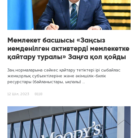
Мемлекет басшысы «Заңсыз
иемденілген активтерді мемлекетке
қайтару туралы» Заңға қол қойды
Заң нормаларына сәйкес қайтару тетіктері ірі сыбайлас
жемқорлық субъектілеріне және әкімшілік-билік
ресурстары (байланыстары, ықпалы) …
12 Шіл, 2023
8118