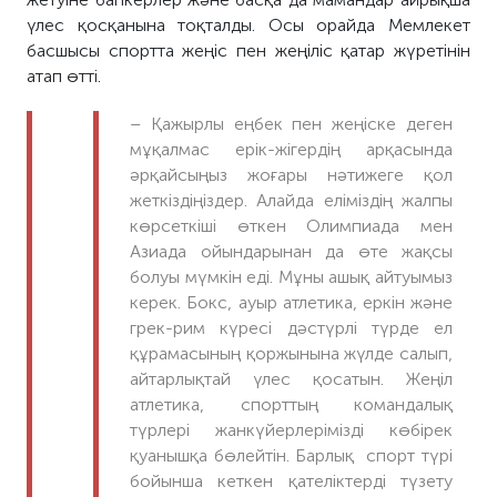
үлес қосқанына тоқталды. Осы орайда Мемлекет
басшысы спортта жеңіс пен жеңіліс қатар жүретінін
атап өтті.
– Қажырлы еңбек пен жеңіске деген
мұқалмас ерік-жігердің арқасында
әрқайсыңыз жоғары нәтижеге қол
жеткіздіңіздер. Алайда еліміздің жалпы
көрсеткіші өткен Олимпиада мен
Азиада ойындарынан да өте жақсы
болуы мүмкін еді. Мұны ашық айтуымыз
керек. Бокс, ауыр атлетика, еркін және
грек-рим күресі дәстүрлі түрде ел
құрамасының қоржынына жүлде салып,
айтарлықтай үлес қосатын. Жеңіл
атлетика, спорттың командалық
түрлері жанкүйерлерімізді көбірек
қуанышқа бөлейтін. Барлық спорт түрі
бойынша кеткен қателіктерді түзету