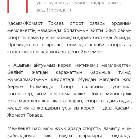
үшін ауқымды жұмыс атқару қажет, –
деді Президент.
Қасым-Жомарт Тоқаев спорт саласы әрдайым
мемлекеттің назарында болатынын айтты. Жыл сайын
спортты дамыту үшін қомақты қаржы бөлінеді. Алайда,
Президенттің пікірінше, еліміздің кәсіби спорттағы
көрсеткіштері аса жоғары деңгейде емес.
– Ашығын айтуымыз керек, нәтижеміз мемлекеттен
бөлініп жатқан қаражаттың барынша тиімді
жұмсалмайтынын көрсетеді. Мұндай жағдайға жол
беруге болмайды. Спорт саласына түбегейлі
өзгерістер, яғни реформа қажет. Тиісті министрлік
осы мәселені жан-жақты қарап, спортты дамытудың
мүлде жаңа жолдарын ұсынуы керек, – деді Қасым-
Жомарт Тоқаев.
Мемлекет басшысы жуық арада спортты дамыту үшін
қабылдануға тиіс нақты шараларға тоқталды.