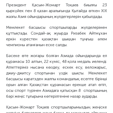
Президент Қасым-Жомарт Тоқаев биылғы 23
қыркүйек пен 8 қазан аралығында Қытайда өткен XIX
жазғы Азия ойындарының жүлдегерлерін қабылдады.
Мемлекет басшысы спортшыларды жүлделерімен
құттықтады. Сондай-ақ жуырда Ризабек Айтмұхан
еркін күрестен қазақтан шыққан тұңғыш әлем
чемпионы атанғанын еске салды.
Бәсеке өте жоғары болған Азиада ойындарында ел
құрамасы 10 алтын, 22 күміс, 48 қола медаль иеленді.
Атлеттеріміз нысана көздеу, ескек есу, веложарыс,
джиу-джитсу спортынан үздік шықты. Мемлекет
басшысы каратэден жалпы командалық есепте бірінші
орын алған Қазақстан құрамасын ерекше атап өтіп,
осы спорт түрінен Азиадаға қатысқан 8 спортшының
бәрі жеңіс тұғырына көтерілгеніне назар аударды.
Қасым-Жомарт Тоқаев спортшыларымыздың жеңіске
жетуіне бапкерлер және басқа да мамандар айрықша