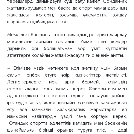
төрешілерді дайындауға күш салу қажет. Сондай-ақ
жаттықтырушылар мен басқа да спорт мамандарының
жалақысын көтеріп, қосымша әлеуметтік қолдау
шараларын қабылдаған жөн.
Мемлекет басшысы спортшылардың резервін даярлау
мәселесіне арнайы тоқталып, Үкімет пен әкімдер
дарынды әрі болашағынан зор үміт күттіретін
атлеттерге қолайлы жағдай жасауға тиіс екенін айтты.
– Елімізде үздік нәтижеге қол жеткізу үшін барын
салып, еңбек етуге әзір қыз-жігіттер жеткілікті.
Легионерлерге иек арта бермей, өзіміздің
спортшыларға жол ашуымыз керек. Фаворитизм мен
әділетсіздіктің кез келген түріне тосқауыл қойып,
іріктеудің ашық және шынайы өткізілуін қамтамасыз
ету аса маңызды. Халықаралық жарыстарда ел
намысын үздіктердің үздігі ғана қорғауы керек.
Отандық спортта әділеттілік қағидаты мен бәсекенің
шынайылығы бірінші орында тұруға тиіс, – деді