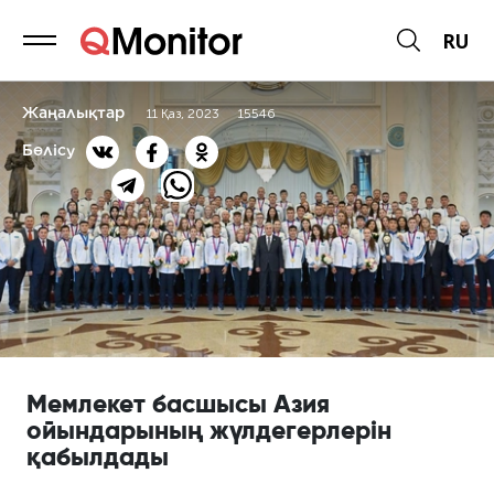
RU
Жаңалықтар
11 Қаз, 2023
15546
Бөлісу
Мемлекет басшысы Азия
ойындарының жүлдегерлерін
қабылдады