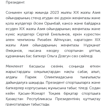
Президент.
Сонымен қатар жиында 2023 жылғы XIX жазғы Азия
ойындарының стенд атудан екі дүркін жеңімпазы және
қола жүлдегері Әсем Орынбай, каноэ және байдарка
есуден XIX жазғы Азия ойындарының жеңімпазы және
күміс жүлдегері Сергей Емельянов, еркін күрестен
әлем чемпионы Ризабек Айтмұхан, каратэден XIX
жазғы Азия ойындарының жеңімпазы Нұрқанат
Әжіқанов, нысана көздеу спортынан ұлттық
құраманың бас бапкері Ольга Довгун сөз сөйледі.
Мемлекет басшысы сөзінің соңында өткен
жарыстардағы олқылықтардан нақты сабақ алып,
алдағы Париж Олимпиадасына тыңғылықты
дайындалуға шақырды. Президент спортшыларға және
бапкерлер корпусының жұмысына табыс тіледі. Содан
кейін Қасым-Жомарт Тоқаев бірқатар спортшыға
Қазақстан Республикасы Президентінің құттықтау
грамоталарын табыстады.