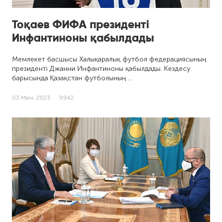
Тоқаев ФИФА президенті
Инфантиноны қабылдады
Мемлекет басшысы Халықаралық футбол федерациясының
президенті Джанни Инфантиноны қабылдады. Кездесу
барысында Қазақстан футболының …
03 Мам, 2023
9942