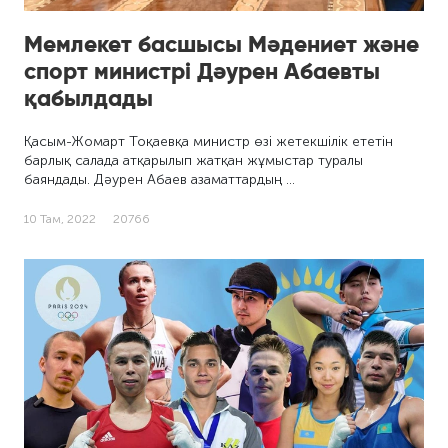
Мемлекет басшысы Мәдениет және
спорт министрі Дәурен Абаевты
қабылдады
Қасым-Жомарт Тоқаевқа министр өзі жетекшілік ететін
барлық салада атқарылып жатқан жұмыстар туралы
баяндады. Дәурен Абаев азаматтардың …
10 Там, 2022
20766