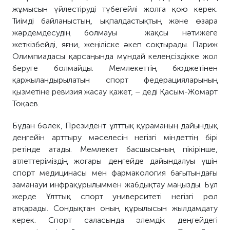
жұмысын үйлестіруді түбегейлі жолға қою керек.
Тиімді байланыстың, ықпалдастықтың және өзара
жәрдемдесудің болмауы жақсы нәтижеге
жеткізбейді, яғни, жеңіліске әкеп соқтырады. Париж
Олимпиадасы қарсаңында мұндай келеңсіздікке жол
беруге болмайды. Мемлекеттің бюджетінен
қаржыландырылатын спорт федерацияларының
қызметіне ревизия жасау қажет, – деді Қасым-Жомарт
Тоқаев.
Бұдан бөлек, Президент ұлттық құраманың дайындық
деңгейін арттыру мәселесін негізгі міндеттің бірі
ретінде атады. Мемлекет басшысының пікірінше,
атлеттеріміздің жоғары деңгейде дайындалуы үшін
спорт медицинасы мен фармакология бағытындағы
заманауи инфрақұрылыммен жабдықтау маңызды. Бұл
жерде Ұлттық спорт университеті негізгі рөл
атқарады. Сондықтан оның құрылысын жылдамдату
керек. Спорт саласында әлемдік деңгейдегі