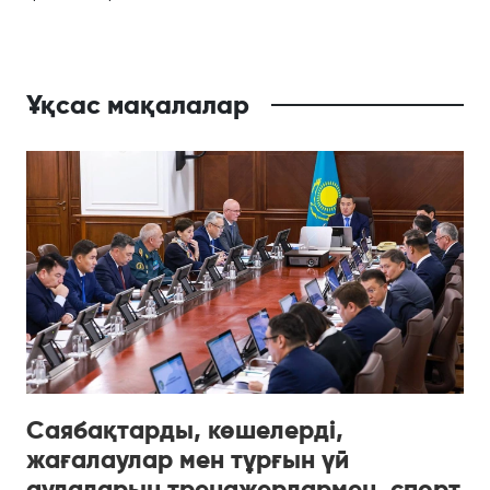
Ұқсас мақалалар
Саябақтарды, көшелерді,
жағалаулар мен тұрғын үй
аулаларын тренажерлармен, спорт