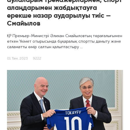
алаңдарымен жабдықтауға
ерекше назар аударылуы тиіс —
Смайылов
ҚР Премьер-Министрі Әлихан Смайыловтың төрағалығымен
өткен Үкімет отырысында бұқаралық спортты дамыту және
саламатты өмір салтын қалыптастыру …
01 Там, 2023
9222