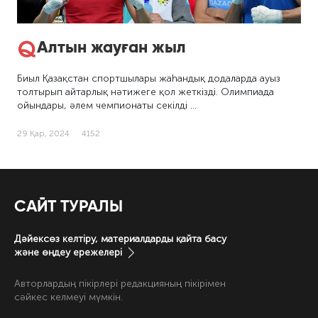
Алтын жауған жыл
Биыл Қазақстан спортшылары жаһандық додаларда ауыз
толтырып айтарлық нәтижеге қол жеткізді. Олимпиада
ойындары, әлем чемпионаты секілді …
29 Қар, 2024
4152
САЙТ ТУРАЛЫ
Дәйексөз келтіру, материалдарды қайта басу
және өңдеу ережелері
Авторлардың пікірлері редакцияның пікірімен
сәйкес келмеуі мүмкін.