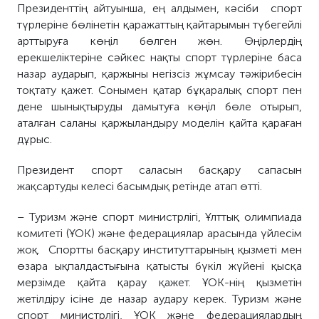
Президенттің айтуынша, ең алдымен, кәсіби спорт
түрлеріне бөлінетін қаражаттың қайтарымын түбегейлі
арттыруға көңіл бөлген жөн. Өңірлердің
ерекшеліктеріне сәйкес нақты спорт түрлеріне баса
назар аударып, қаржыны негізсіз жұмсау тәжірибесін
тоқтату қажет. Сонымен қатар бұқаралық спорт пен
дене шынықтыруды дамытуға көңіл бөле отырып,
аталған саланы қаржыландыру моделін қайта қараған
дұрыс.
Президент спорт саласын басқару сапасын
жақсартуды келесі басымдық ретінде атап өтті.
– Туризм және спорт министрлігі, Ұлттық олимпиада
комитеті (ҰОК) және федерациялар арасында үйлесім
жоқ. Спортты басқару институттарының қызметі мен
өзара ықпалдастығына қатысты бүкіл жүйені қысқа
мерзімде қайта қарау қажет. ҰОК-нің қызметін
жетілдіру ісіне де назар аудару керек. Туризм және
спорт министрлігі, ҰОК және федерациялардың