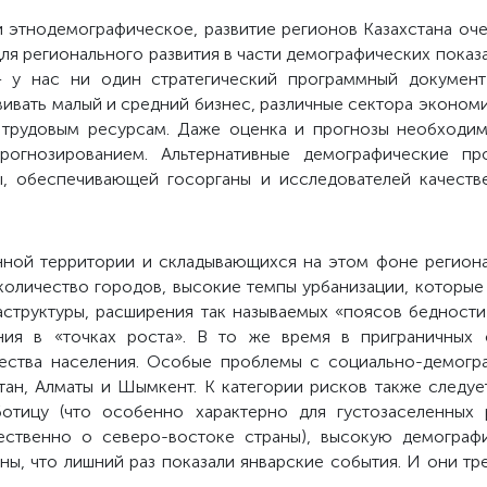
и этнодемографическое, развитие регионов Казахстана оче
я регионального развития в части демографических показа
 у нас ни один стратегический программный документ
ивать малый и средний бизнес, различные сектора экономик
трудовым ресурсам. Даже оценка и прогнозы необходим
рогнозированием. Альтернативные демографические про
ры, обеспечивающей госорганы и исследователей качеств
ной территории и складывающихся на этом фоне региона
количество городов, высокие темпы урбанизации, которые 
труктуры, расширения так называемых «поясов бедности
ния в «точках роста». В то же время в приграничных
ества населения. Особые проблемы с социально-демогра
тан, Алматы и Шымкент. К категории рисков также следуе
тицу (что особенно характерно для густозаселенных р
ественно о северо-востоке страны), высокую демографи
ны, что лишний раз показали январские события. И они т