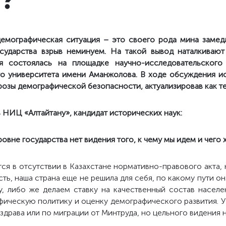
емографическая ситуация – это своего рода мина замед
сударства взрыв неминуем. На такой вывод наталкивают
я состоялась на площадке научно-исследовательского
го университета имени Аманжолова. В ходе обсуждения и
розы демографической безопасности, актуализировав как те
 НИЦ «Алтайтану», кандидат исторических наук:
ровне государства нет видения того, к чему мы идем и чего 
тся в отсутствии в Казахстане нормативно-правового акта,
ть, наша страна еще не решила для себя, по какому пути о
у, либо же делаем ставку на качественный состав населен
фическую политику и оценку демографического развития. У
драва или по миграции от Минтруда, но цельного видения н