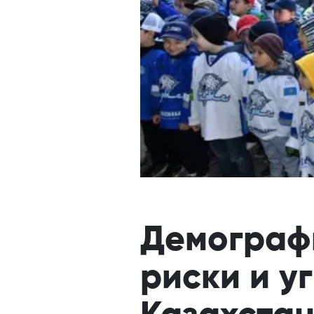
Демографи
риски и у
Казахста