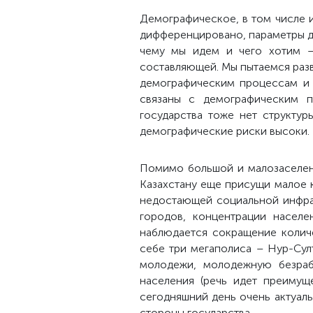
Демографическое, в том числе 
дифференцировано, параметры дл
чему мы идем и чего хотим –
составляющей. Мы пытаемся разв
демографическим процессам и 
связаны с демографическим п
государства тоже нет структу
демографические риски высоки.
Помимо большой и малозаселен
Казахстану еще присущи малое 
недостающей социальной инфрас
городов, концентрации населе
наблюдается сокращение колич
себе три мегаполиса – Нур-Сул
молодежи, молодежную безрабо
населения (речь идет преимущ
сегодняшний день очень актуаль
стороны государства.