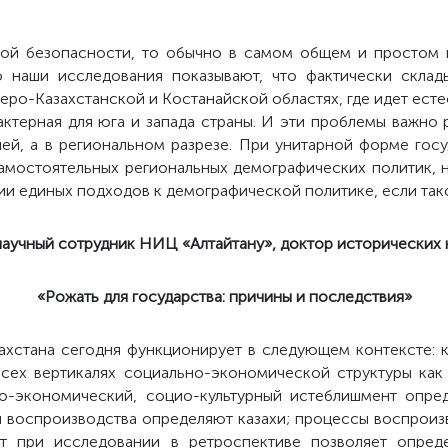
кой безопасности, то обычно в самом общем и простом 
о наши исследования показывают, что фактически склад
еро-Казахстанской и Костанайской областях, где идет есте
актерная для юга и запада страны. И эти проблемы важно 
ей, а в региональном разрезе. При унитарной форме госу
амостоятельных региональных демографических политик, н
ции единых подходов к демографической политике, если так
научный сотрудник НИЦ «Алтайтану», доктор исторических 
«Рожать для государства: причины и последствия»
ахстана сегодня функционирует в следующем контексте: к
всех вертикалях социально-экономической структуры как
но-экономический, социо-культурный истеблишмент опре
 воспроизводства определяют казахи; процессы воспроизв
т при исследовании в ретроспективе позволяет опред