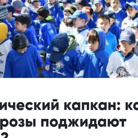
ческий капкан: к
грозы поджидают
н?