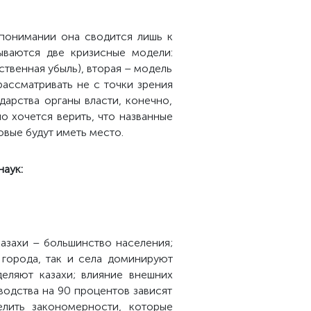
понимании она сводится лишь к
ываются две кризисные модели:
ственная убыль), вторая – модель
рассматривать не с точки зрения
дарства органы власти, конечно,
о хочется верить, что названные
овые будут иметь место.
наук:
азахи – большинство населения;
 города, так и села доминируют
деляют казахи; влияние внешних
одства на 90 процентов зависят
елить закономерности, которые