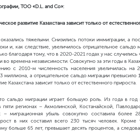
графии, ТОО «D.L. and Co»:
еское развитие Казахстана зависит только от естественно
а оказались тяжелыми. Снизились потоки иммиграции, а по
ки и, как следствие, увеличилось отрицательное сальдо 
ко благодаря тому, что в 2020-2021 годах у нас случились
и во времена независимости. Совокупно за эти годы в Каза
ению с 2010-м численность населения увеличилась на 2
3 миллиона, а отрицательное сальдо миграции превысило 1
ие Казахстана зависит только от естественного прироста.
что сальдо миграции играет большую роль. Из года в год
 в пяти регионах – Акмолинской, Костанайской, Павлодар
х – миграционная убыль совокупно составила более 2
ирост в них составил всего 230 тысяч человек. Кроме 
кому больше 65 лет, превышает десять процентов, а следов