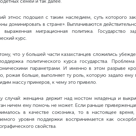
детных семей и так далее.
ий этнос подошел с таким наследием, суть которого за
олжны доминировать в стране». Выплачиваются действитель
и выраженная миграционная политика. Государство зад
еский курс.
тому, что у большей части казахстанцев сложились убежд
 поддержка политического курса государства. Проблем
омическими параметрами. И именно в этом разрыве кро
о, рожая больше, выполняет ту роль, которую задало ему 
идим массу примеров, к чему это привело.
у случай: женщина держит над мостом младенца и выкри
стан ничем ему помочь не может. Если раньше приверженц
нималось в качестве союзника, то в настоящее время,
даемого уровня поддержки воспринимается как оскорб
ографического свойства.