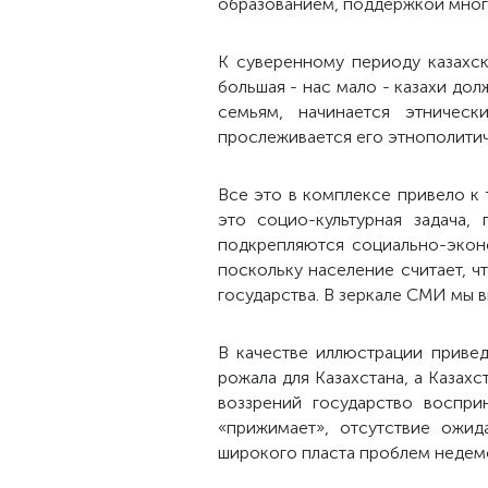
образованием, поддержкой много
К суверенному периоду казахск
большая - нас мало - казахи д
семьям, начинается этническ
прослеживается его этнополитич
Все это в комплексе привело к 
это социо-культурная задача,
подкрепляются социально-экон
поскольку население считает, чт
государства. В зеркале СМИ мы в
В качестве иллюстрации привед
рожала для Казахстана, а Казах
воззрений государство воспри
«прижимает», отсутствие ожи
широкого пласта проблем недем