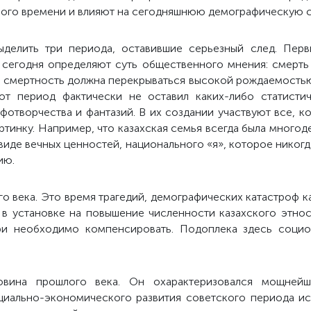
ьного времени и влияют на сегодняшнюю демографическую 
делить три периода, оставившие серьезный след. Пер
 сегодня определяют суть общественного мнения: смерть
я смертность должна перекрываться высокой рождаемостью
тот период фактически не оставил каких-либо статисти
отворчества и фантазий. В их создании участвуют все, к
инку. Например, что казахская семья всегда была многоде
виде вечных ценностей, национального «я», которое никогд
ию.
о века. Это время трагедий, демографических катастроф ка
 в установке на повышение численности казахского этноса
ри необходимо компенсировать. Подоплека здесь социо-к
овина прошлого века. Он охарактеризовался мощнейш
циально-экономического развития советского периода ис