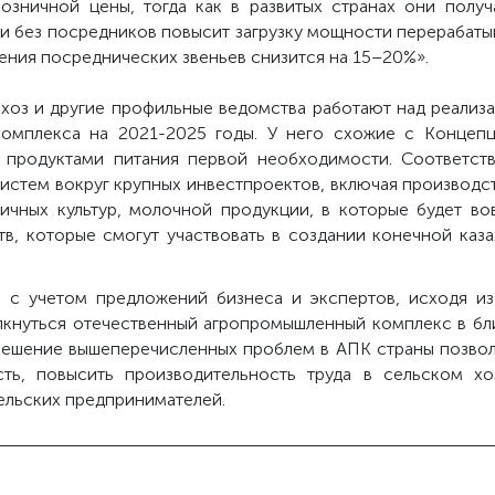
озничной цены, тогда как в развитых странах они получ
 без посредников повысит загрузку мощности перерабатыв
щения посреднических звеньев снизится на 15–20%».
хоз и другие профильные ведомства работают над реализ
омплекса на 2021-2025 годы. У него схожие с Концепци
 продуктами питания первой необходимости. Соответст
стем вокруг крупных инвестпроектов, включая производст
личных культур, молочной продукции, в которые будет в
в, которые смогут участвовать в создании конечной каз
ь с учетом предложений бизнеса и экспертов, исходя из
лкнуться отечественный агропромышленный комплекс в бл
 решение вышеперечисленных проблем в АПК страны позвол
ть, повысить производительность труда в сельском хо
ельских предпринимателей.