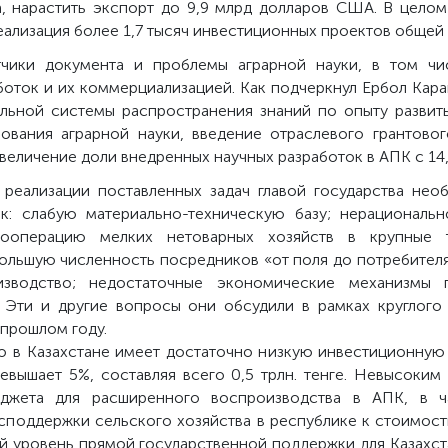
а, нарастить экспорт до 9,9 млрд долларов США. В целом
еализация более 1,7 тысяч инвестиционных проектов общей 
чики документа и проблемы аграрной науки, в том чи
боток и их коммерциализацией. Как подчеркнул Ербол Кара
льной системы распространения знаний по опыту развиты
ования аграрной науки, введение отраслевого грантово
увеличение доли внедренных научных разработок в АПК с 14
 реализации поставленных задач главой государства не
к: слабую материально-техническую базу; нерациональ
кооперацию мелких нетоварных хозяйств в крупные т
ольшую численность посредников «от поля до потребителя
зводство; недостаточные экономические механизмы 
 Эти и другие вопросы они обсудили в рамках круглого
 прошлом году.
во в Казахстане имеет достаточно низкую инвестиционную
вышает 5%, составляя всего 0,5 трлн. тенге. Невысоким
джета для расширенного воспроизводства в АПК, в ч
осподдержки сельского хозяйства в республике к стоимос
ый уровень прямой государственной поддержки для Казахс