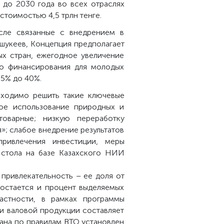
 до 2030 года во всех отраслях
стоимостью 4,5 трлн тенге.
сле связанные с внедрением в
шукеев, Концепция предполагает
х стран, ежегодное увеличение
го финансирования для молодых
,5% до 40%.
обходимо решить такие ключевые
ное использование природных и
оварные; низкую переработку
»; слабое внедрение результатов
привлечения инвестиции, меры
 стола на базе Казахского НИИ
 привлекательность – ее доля от
 остается и процент выделяемых
астности, в рамках программы
ти валовой продукции составляет
тана по правилам ВТО установлен