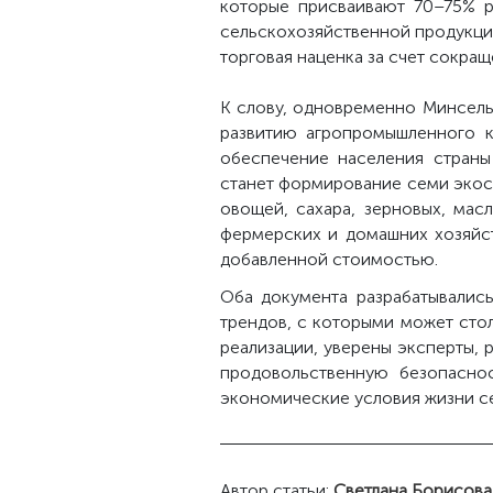
которые присваивают 70–75% р
сельскохозяйственной продукции
торговая наценка за счет сокра
К слову, одновременно Минсель
развитию агропромышленного к
обеспечение населения страны
станет формирование семи экоси
овощей, сахара, зерновых, мас
фермерских и домашних хозяйст
добавленной стоимостью.
Оба документа разрабатывалис
трендов, с которыми может сто
реализации, уверены эксперты,
продовольственную безопаснос
экономические условия жизни с
Автор статьи:
Светлана Борисова