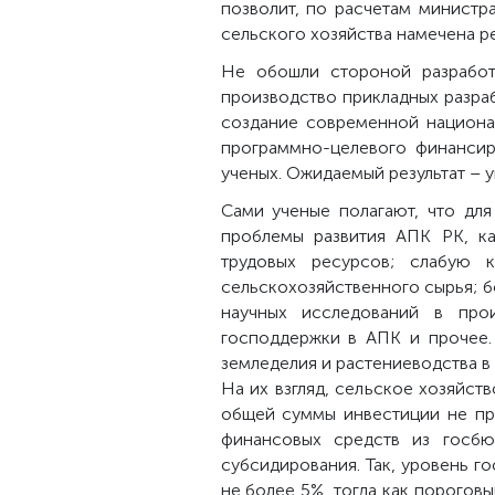
позволит, по расчетам министр
сельского хозяйства намечена р
Не обошли стороной разработ
производство прикладных разра
создание современной национа
программно-целевого финансир
ученых. Ожидаемый результат – 
Сами ученые полагают, что для
проблемы развития АПК РК, ка
трудовых ресурсов; слабую 
сельскохозяйственного сырья; б
научных исследований в прои
господдержки в АПК и прочее.
земледелия и растениеводства в
На их взгляд, сельское хозяйст
общей суммы инвестиции не пре
финансовых средств из госбю
субсидирования. Так, уровень г
не более 5%, тогда как порогов