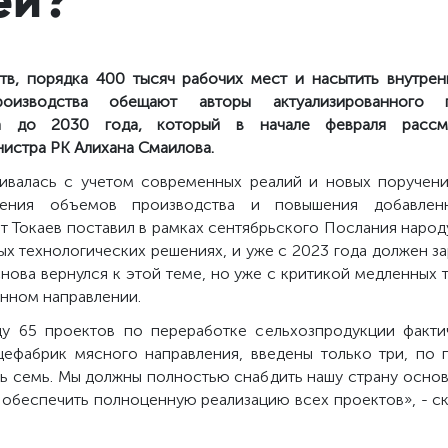
ств, порядка 400 тысяч рабочих мест и насытить внутре
роизводства обещают авторы актуализированного 
са до 2030 года, который в начале февраля рассм
истра РК Алихана Смаилова.
ивалась с учетом современных реалий и новых поручени
ичения объемов производства и повышения добавлен
Токаев поставил в рамках сентябрьского Послания народу К
х технологических решениях, и уже с 2023 года должен з
снова вернулся к этой теме,
но уже с критикой медленных 
анном направлении.
ду 65 проектов по переработке сельхозпродукции фактич
цефабрик мясного направления, введены только три, по
шь семь. Мы должны полностью снабдить нашу страну основ
обеспечить полноценную реализацию всех проектов», - ск