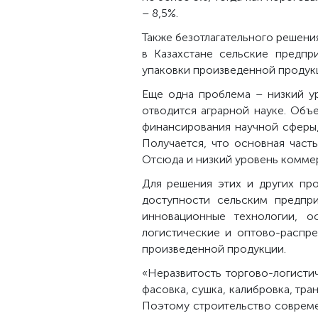
– 8,5%.
Также безотлагательного решени
в Казахстане сельские предпр
упаковки произведенной продукци
Еще одна проблема – низкий у
отводится аграрной науке. Объ
финансирования научной сферы,
Получается, что основная част
Отсюда и низкий уровень коммер
Для решения этих и других пр
доступности сельским предпр
инновационные технологии, о
логистические и оптово-распр
произведенной продукции.
«Неразвитость торгово-логисти
фасовка, сушка, калибровка, тра
Поэтому строительство совреме