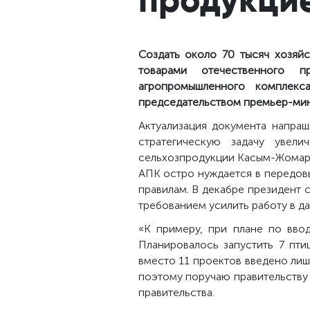
Создать около 70 тысяч хозяй
товарами отечественного п
агропромышленного комплек
председательством премьер-мин
Актуализация документа напраш
стратегическую задачу увел
сельхозпродукции Касым-Жомарт 
АПК остро нуждается в передовы
правилам. В декабре президент 
требованием усилить работу в д
«К примеру, при плане по вво
Планировалось запустить 7 пти
вместо 11 проектов введено ли
поэтому поручаю правительству 
правительства.