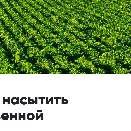
к насытить
венной