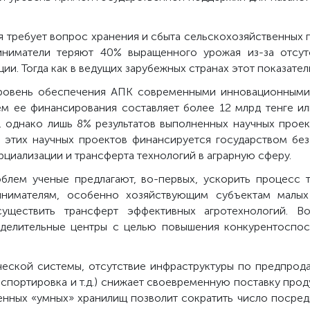
я требует вопрос хранения и сбыта сельскохозяйственных 
иниматели теряют 40% выращенного урожая из-за отсут
и. Тогда как в ведущих зарубежных странах этот показател
ровень обеспечения АПК современными инновационными т
ем ее финансирования составляет более 12 млрд тенге 
 однако лишь 8% результатов выполненных научных проек
ь этих научных проектов финансируется государством без 
циализации и трансферта технологий в аграрную сферу.
облем ученые предлагают, во-первых, ускорить процесс 
инимателям, особенно хозяйствующим субъектам малых 
существить трансферт эффективных агротехнологий. Во
еделительные центры с целью повышения конкурентоспос
ческой системы, отсутствие инфраструктуры по предпрода
нспортировка и т.д.) снижает своевременную поставку прод
нных «умных» хранилищ позволит сократить число посредн