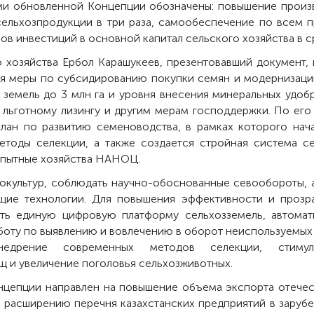
ми обновленной Концепции обозначены: повышение произв
 сельхозпродукции в три раза, самообеспечение по всем 
в инвестиций в основной капитал сельского хозяйства в ср
 хозяйства Ербол Карашукеев, презентовавший документ,
я меры по субсидированию покупки семян и модернизаци
земель до 3 млн га и уровня внесения минеральных удоб
я льготному лизингу и другим мерам господдержки. По его
лан по развитию семеноводства, в рамках которого нач
етоды селекции, а также создается стройная система с
 опытные хозяйства НАНОЦ.
окультур, соблюдать научно-обоснованные севообороты, а
ие технологии. Для повышения эффективности и прозр
ить единую цифровую платформу сельхозземель, автома
аботу по выявлению и вовлечению в оборот неиспользуемых
дрение современных методов селекции, стимулир
щ и увеличение поголовья сельхозживотных.
нцепции направлен на повышение объема экспорта отечес
о расширению перечня казахстанских предприятий в зарубе