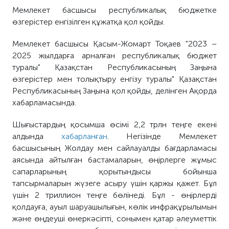
Мемлекет басшысы республикалық бюджетке
өзгерістер енгізілген құжатқа қол қойды.
Мемлекет басшысы Қасым-Жомарт Тоқаев "2023 –
2025 жылдарға арналған республикалық бюджет
туралы" Қазақстан Республикасының Заңына
өзгерістер мен толықтыру енгізу туралы" Қазақстан
Республикасының Заңына қол қойды, делінген Ақорда
хабарламасында.
Шығыстардың қосымша өсімі 2,2 трлн теңге екені
алдында
хабарланған
. Негізінде Мемлекет
басшысының Жолдау мен сайлауалды бағдарламасы
аясында айтылған бастамаларын, өңірлерге жұмыс
сапарларының қорытындысы бойынша
тапсырмаларын жүзеге асыру үшін қаржы қажет. Бұл
үшін 2 триллион теңге бөлінеді. Бұл - өңірлерді
қолдауға, ауыл шаруашылығын, көлік инфрақұрылымын
және өңдеуші өнеркәсіпті, сонымен қатар әлеуметтік