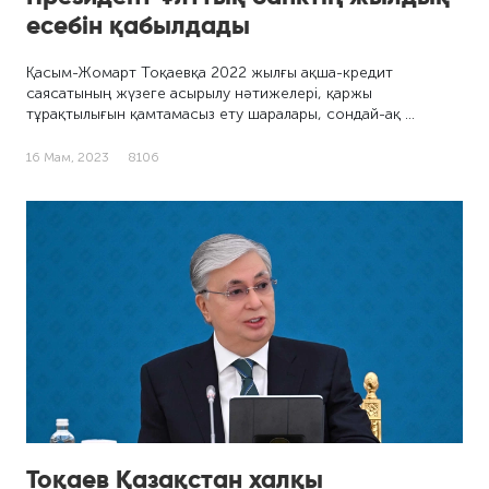
есебін қабылдады
Қасым-Жомарт Тоқаевқа 2022 жылғы ақша-кредит
саясатының жүзеге асырылу нәтижелері, қаржы
тұрақтылығын қамтамасыз ету шаралары, сондай-ақ …
16 Мам, 2023
8106
Тоқаев Қазақстан халқы