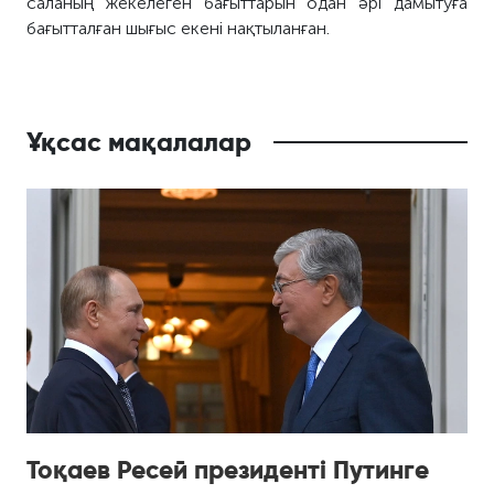
саланың жекелеген бағыттарын одан әрі дамытуға
бағытталған шығыс екені нақтыланған.
Ұқсас мақалалар
Тоқаев Ресей президенті Путинге