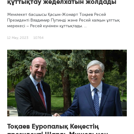
құттықтау жеделхатын жолдады
Мемлекет басшысы Қасым-Жомарт Тоқаев Ресей
Президенті Владимир Путинді және Ресей халқын ұлттық
мерекесі – Ресей күнімен құттықтады. …
12 Мау, 2023
10764
Тоқаев Еуропалық Кеңестің