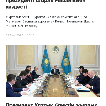
президенті Шарль Мишельмен
кездесті
«Орталық Азия – Еуропалық Одақ» саммиті аясында
Мемлекет басшысы Еуропалық Кеңес Президенті Шарль
Мишельмен кездесу …
02 Мау, 2023
10110
Президент Ұлттық банктің жылдық