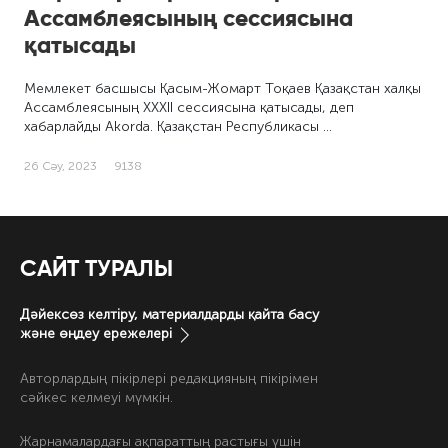
Ассамблеясының сессиясына
қатысады
Мемлекет басшысы Қасым-Жомарт Тоқаев Қазақстан халқы
Ассамблеясының ХХХІІ сессиясына қатысады, деп
хабарлайды Akorda. Қазақстан Республикасы …
26 Сәу, 2023
9138
САЙТ ТУРАЛЫ
Дәйексөз келтіру, материалдарды қайта басу
және өңдеу ережелері
Авторлардың пікірлері редакцияның пікірімен
сәйкес келмеуі мүмкін.
Жарнамалардағы ақпараттың растығы үшін