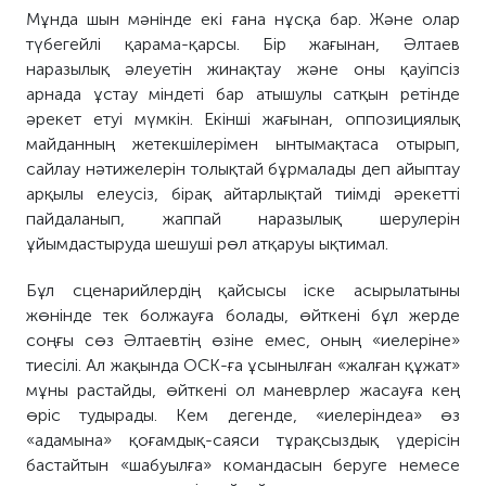
Мұнда шын мәнінде екі ғана нұсқа бар. Және олар
түбегейлі қарама-қарсы. Бір жағынан, Әлтаев
наразылық әлеуетін жинақтау және оны қауіпсіз
арнада ұстау міндеті бар атышулы сатқын ретінде
әрекет етуі мүмкін. Екінші жағынан, оппозициялық
майданның жетекшілерімен ынтымақтаса отырып,
сайлау нәтижелерін толықтай бұрмалады деп айыптау
арқылы елеусіз, бірақ айтарлықтай тиімді әрекетті
пайдаланып, жаппай наразылық шерулерін
ұйымдастыруда шешуші рөл атқаруы ықтимал.
Бұл сценарийлердің қайсысы іске асырылатыны
жөнінде тек болжауға болады, өйткені бұл жерде
соңғы сөз Әлтаевтің өзіне емес, оның «иелеріне»
тиесілі. Ал жақында ОСК-ға ұсынылған «жалған құжат»
мұны растайды, өйткені ол маневрлер жасауға кең
өріс тудырады. Кем дегенде, «иелеріндеа» өз
«адамына» қоғамдық-саяси тұрақсыздық үдерісін
бастайтын «шабуылға» командасын беруге немесе