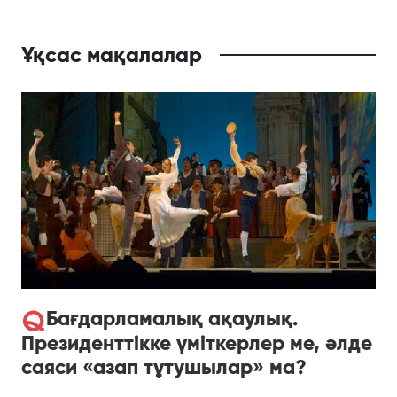
Ұқсас мақалалар
Бағдарламалық ақаулық.
Президенттікке үміткерлер ме, әлде
саяси «азап тұтушылар» ма?