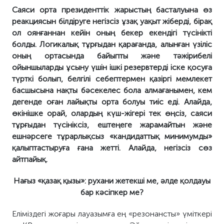
Саяси орта президенттік жарыстың басталуына өз
реакциясын білдіруге негізсіз ұзақ уақыт ж
іберді
, бірақ
ол оянғаннан кейін
оның
бекер
екендігі
түсінікті
болды. Логикалық тұрғыдан
қара
ғанда, алынған үзіліс
оның ортасында байыпты және тәжірибелі
ойыншыларды ұсыну үшін ішкі резервтерді іске қосуға
түрткі бол
ып,
белгілі себептермен қазіргі мемлекет
басшысына нақты бәсекелес бола алмаған
ы
мен
,
кем
дегенде оған лайықты орта бол
уы тиіс
еді. Алайда,
өкінішке орай,
олардың
күш-жігер
і
тек өң
сіз
, саяси
тұрғыдан түсініксіз, ештеңеге жарамайтын және
ешнәрсеге тұрар
лықсыз
«
кандидаттық
минимумды»
қалыптастыруға ғана жетті. Алайда, негізсіз сөз
айтпайық.
Нағыз «қазақ қызы»: рухани жетекші ме, әлде қолдауы
бар кәсіпкер ме?
Еліміздегі жоғары лауазымға ең «резонансты» үміткері