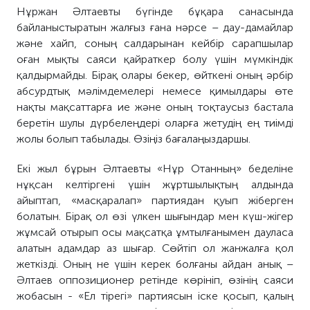
Нұржан Әлтаевты бүгінде бұқара санасында
байланыстыратын жалғыз ғана нәрсе – дау-дамайлар
және хайп, соның салдарынан кейбір сарапшылар
оған мықты саяси қайраткер болу үшін мүмкіндік
қалдырмайды. Бірақ олары бекер, өйткені оның әрбір
абсурдтық мәлімдемелері немесе қимылдары өте
нақты мақсаттарға ие және оның тоқтаусыз бастала
беретін
шулы дүрбелеңдері оларға жетудің ең тиімді
жолы болып табылады. Өзіңіз бағалаңыздаршы.
Екі жыл бұрын Әлтаевты «Нұр Отанның» беделіне
нұқсан келтіргені үшін жұртшылықтың алдында
айыптап, «масқаралап» партиядан қуып жіберген
болатын. Бірақ ол өзі үлкен шығындар мен күш-жігер
жұмсай отырып осы мақсатқа ұмтылғанымен дауласа
алатын адамдар аз шығар. Сөйтіп ол жанжалға қол
жеткізді. Оның не үшін керек болғаны айдан анық –
Әлтаев оппозиционер ретінде көрініп, өзінің саяси
жобасын - «Ел тірегі» партиясын іске қосып, қалың