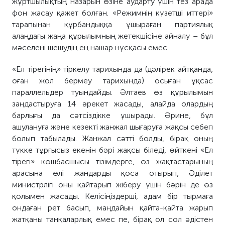
жұртшылықтың назарын өзіне аударту үшін тез арада
фон жасау қажет болған. «Режимнің күзетші иттері»
тарапынан құрбандыққа ұшыраған партиялық
алаңдағы жаңа құрылымның жетекшісіне айналу – бұл
мәселені шешудің ең нашар нұсқасы емес.
«Ел тірегінің» тіркелу тарихында да (дәлірек айтқанда,
оған жол бермеу тарихында) осыған ұқсас
параллельдер туындайды. Әлтаев өз құрылымын
заңдастыруға 14 әрекет жасады, алайда олардың
барлығы да сәтсіздікке ұшырады. Әрине, бұл
ашулануға және кезекті жанжал шығаруға жақсы себеп
болып табылады. Жанжал сәтті болды, бірақ оның
түкке тұрғысыз екенін бәрі жақсы біледі, өйткені «Ел
тірегі» көшбасшысы тізімдерге, өз жақтастарының
арасына өлі жандарды қоса отырып, Әділет
министрлігі оны қайтарып жіберу үшін бәрін де өз
қолымен жасады. Келісіңіздерші, адам бір тырмаға
ондаған рет басып, маңдайын қайта-қайта жарып
жатқаны таңқаларлық емес пе, бірақ ол сол әдістен