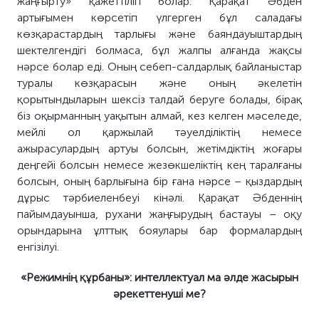
жаңғырту» қажеттілігі болар. Қарақат Әбден
артығымен көрсетіп үлгерген бұл саладағы
көзқарастардың тарлығы және баяндауыштардың
шектелгендігі болмаса, бұл жалпы алғанда жақсы
нәрсе болар еді. Оның себеп-салдарлық байланыстар
туралы көзқарасын және оның әкелетін
қорытындыларын шексіз талдай беруге болады, бірақ
біз оқырманның уақытын алмай, кез келген мәселеде,
мейлі ол қаржылай тәуелділіктің немесе
ажырасулардың артуы болсын, жетімдіктің жоғары
деңгейі болсын немесе жезөкшеліктің кең таралғаны
болсын, оның барлығына бір ғана нәрсе – қыздардың
дұрыс тәрбиеленбеуі кінәлі. Қарақат Әбденнің
пайымдауынша, рухани жаңғырудың бастауы – оқу
орындарына ұлттық бояулары бар формалардың
енгізілуі.
«Режим
нің
құрбаны»: интеллектуал ма әлде жасырын
әрекет
тену
ші ме?