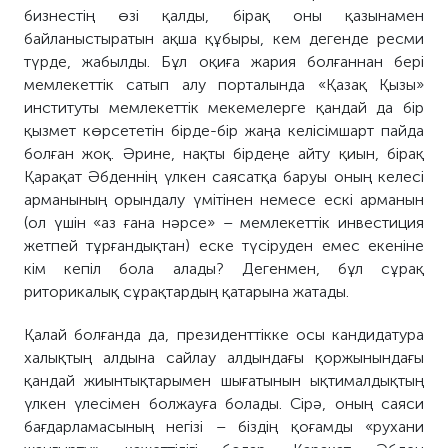
бизнестің өзі қалды, бірақ оны қазынамен
байланыстыратын ақша құбыры, кем дегенде ресми
түрде, жабылды. Бұл оқиға жария болғаннан бері
мемлекеттік сатып алу порталында «Қазақ Қызы»
институты мемлекеттік мекемелерге қандай да бір
қызмет көрсететін бірде-бір жаңа келісімшарт пайда
болған жоқ. Әрине, нақты бірдеңе айту қиын, бірақ
Қарақат Әбденнің үлкен саясатқа баруы оның келесі
арманының орындалу үмітінен немесе ескі арманын
(ол үшін «аз ғана нәрсе» – мемлекеттік инвестиция
жетпей тұрғандықтан) еске түсіруден емес екеніне
кім кепіл бола алады? Дегенмен, бұл сұрақ
риторикалық сұрақтардың қатарына жатады.
Қалай болғанда да, президенттікке осы кандидатура
халықтың алдына сайлау алдындағы қоржынындағы
қандай жиынтықтарымен шығатынын ықтималдықтың
үлкен үлесімен болжауға болады. Сірә, оның саяси
бағдарламасының негізі – біздің қоғамды «рухани