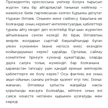
П
резидентті
ң креслосына
үміткер
болуға тырысып
жүрген
тағы бір айтарлықтай танымал
кейіпкер –
м
әжіліске билік партиясынан
келген
бұрынғы депутат
Нұржан Әлтаев. Онымен жеке сөйлесу бақытына ие
болғандар оның керемет интеллектуалдық қабілеттері
туралы айту міндет деп
есептейді
(бұл
шын жүректен
айтылғанына
сенгім келеді).
Ал б
ірақ Әлтаевтың
өмірлік
жолдарын
сырттай бақылайтындар бұған
үлкен күмәнмен (және
негізсіз емес
екендігін
мойындауым
ыз
керек) қарайды. Орт
алық
сайлау
ком
итетіне
тіркеуге күмәнді құжаттарды
,
олар
ды
дау
ға сал
уға толық мүмкіндігі бар
болғанына
қарамастан
тапсыру үшін қандай ерекше зияткерлік
қабілеттерге ие болу керек? Осы фактінің өзі
оның
ақыл-ой
ының
сынағы ретінде қызмет етуі
тиіс
. Екінші
жағынан, Әлтаевқа қатысты
жағдайда
нақты
қорытынды жасауға болмайды, өйткені оның өзі
саяси кеңесте негізінен
қырымен
қозғалуды жөн
көреді.