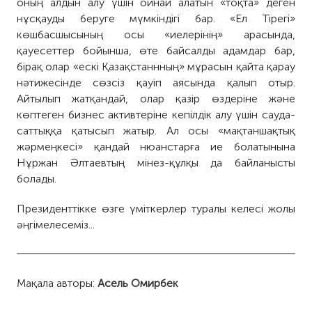
оның алдын алу үшін ойнай алатын «тоқта» деген
нұсқауды беруге мүмкіндігі бар. «Ел Тірегі»
көшбасшысының осы «иелерінің» арасында,
қауесеттер бойынша, өте байсалды адамдар бар,
бірақ олар «ескі Қазақстаннның» мұрасын қайта қарау
нәтижесінде сөзсіз қауіп аясында қалып отыр.
Айтылып жатқандай, олар қазір өздеріне және
көптеген бизнес активтеріне кепілдік алу үшін сауда-
саттыққа қатысып жатыр. Ал осы «мақтаншақтық
жәрмеңкесі» қандай нюанстарға ие болатынына
Нұржан Әлтаевтың мінез-құлқы да байланысты
болады.
Президенттікке өзге үміткерлер туралы келесі жолы
әңгімелесеміз...
Мақала авторы:
Асель Омирбек