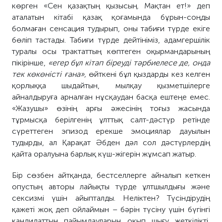
көрген «Сен қазақтың қызысың. Мақтан ет!» деп
аталатын кітабі қазақ қоғамында бұрын-соңды
болмаған сенсация тудырып, оны табиғи түрде екіге
бөліп тастады. Табиғи түрде дейтініміз, адамгершілік
туралы осы трактаттың көптеген оқырмандарының
пікірінше,
«егер бұл кітап біреуді тәрбиелесе де, онда
тек көкөністі ғана»,
өйткені бұл қыздарды кез келген
қорлыққа шыдайтын, мылқау қызметшілерге
айналдыруға арналған нұсқаудан басқа ештеңе емес.
«Жазушы» өзінің арғы әжесінің тоғыз жасында
тұрмысқа берілгенің ұлттық салт-дәстүр ретінде
сүреттеген эпизод ерекше эмоциялар
дауылын
тудырды, ал Қарақат Әбден дәл сол дәстүрлердің
қайта оралуына барлық күш-жігерін жұмсап жатыр.
Бір сөзбен айтқанда, бестселлерге айналып кеткен
опустың авторы лайықты түрде ұлтшылдығы және
сексизмі үшін айыпталды. Неліктен? Түсіндірудің
қажеті жоқ деп ойлаймын – бәрін түсіну үшін бүгінгі
кандидаттың пайымдауларын оқып шығу жеткілікті,