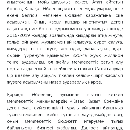
анықтағанын мойындауымыз қажет. Атап айтатын
болсақ, Қарақат Әбденнің көптеген «қалаулары», неге
екені белгісіз, негізінен бюджет қаражатына іске
асырылған. Оның «асыл қыздар институты» деген
лақап атқа ие болған құрылымына үш жылдың ішінде
2016-2019 жылдар аралығында қыздарды атқа мінуге,
гольф ойнауға, музыкамен айналысуға, сурет салуға,
киімдерді пішіп тігуге, аспаздық даналықтың қыр-
сырын үйренуге қазынадан 220-ға жуық миллион
теңге аударылды, ол жайлы мемлекеттік сатып алу
порталында егжей-тегжейлі сипатталған. Сатып алулар
бір көзден алу арқылы тікелей келісім-шарт жасалып
жүзеге асырылғаны назар аударарлық нәрсе.
Қарақат Әбденнің ауызынан шығып кеткен
мемлекеттік мекемелердің «Қазақ Қызы» брендіне
деген оғаш сүйіспеншілігі туралы айтылған бұлынғыр
түсініктемесінен кейін тұтанған дау-дамайдан соң,
оның мемлекеттік бюджетті игерумен тығыз
байланысты бизнесі жабылды. Дәлірек айтқанда,