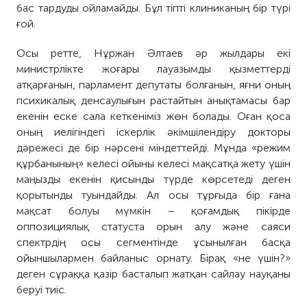
бас тардуды ойламайды. Бұл тіпті клиниканың бір түрі
ғой.
Осы ретте, Нұржан Әлтаев әр жылдары екі
министрлікте жоғары лауазымды қызметтерді
атқарғанын, парламент депутаты болғанын, яғни оның
психикалық денсаулығын растайтын анықтамасы бар
екенін еске сала кеткеніміз жөн болады. Оған қоса
оның иелігіндегі іскерлік әкімшілендіру докторы
дәрежесі де бір нәрсені міндеттейді. Мұнда «режим
құрбанының» келесі ойыны келесі мақсатқа жету үшін
маңызды екенін қисынды түрде көрсетеді деген
қорытынды туындайды. Ал осы тұрғыда бір ғана
мақсат болуы мүмкін – қоғамдық пікірде
оппозициялық статуста орын алу және саяси
спектрдің осы сегментінде ұсынылған басқа
ойыншылармен байланыс орнату. Бірақ «не үшін?»
деген сұраққа қазір басталып жатқан сайлау науқаны
беруі тиіс.