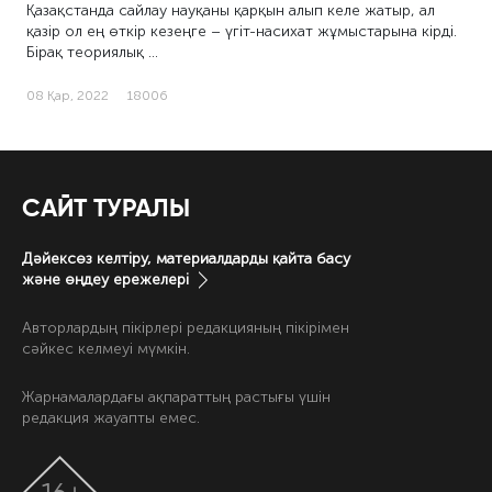
Қазақстанда сайлау науқаны қарқын алып келе жатыр, ал
қазір ол ең өткір кезеңге – үгіт-насихат жұмыстарына кірді.
Бірақ теориялық …
08 Қар, 2022
18006
САЙТ ТУРАЛЫ
Дәйексөз келтіру, материалдарды қайта басу
және өңдеу ережелері
Авторлардың пікірлері редакцияның пікірімен
сәйкес келмеуі мүмкін.
Жарнамалардағы ақпараттың растығы үшін
редакция жауапты емес.