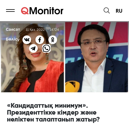
RU
Саясат
11 Қаз, 2022
14724
Бөлісу
«Кандидаттық минимум».
Президенттікке кімдер және
неліктен талаптанып жатыр?