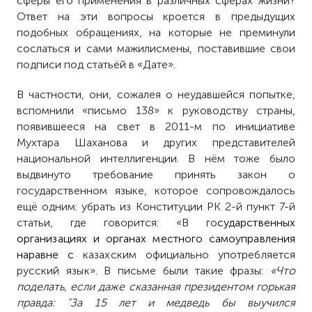
сферы его применения в различных сферах жизни?
Ответ на эти вопросы кроется в предыдущих
подобных обращениях, на которые не преминули
сослаться и сами мажилисмены, поставившие свои
подписи под статьёй в «Дате».
В частности, они, сожалея о неудавшейся попытке,
вспомнили «письмо 138» к руководству страны,
появившееся на свет в 2011-м по инициативе
Мухтара Шаханова и других представителей
национальной интеллигенции. В нём тоже было
выдвинуто требование принять закон о
государственном языке, которое сопровождалось
ещё одним: убрать из Конституции РК 2-й пункт 7-й
статьи, где говорится: «В го
сударственных
организациях и органах местного самоуправления
наравне с
казахским официально употребляется
русский язык».
В письме были такие фразы:
«
Что
поделать, если даже сказанная президентом горькая
правда: "За 15 лет и медведь бы выучился