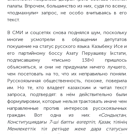
палаты. Впрочем, большинство из них, судя по всему,
«подмахнули» запрос, не особо вчитываясь в его
текст.
В СМИ и соцсетях снова поднялся шум, поскольку
многие усмотрели в обращении депутатов
покушение на статус русского языка. Казыбеку Исе и
его партийному боссу Азату Перуашеву (кстати,
подписавшему «письмо 138») пришлось
объясняться, и они не придумали ничего лучшего,
чем посетовать на то, что их неправильно поняли.
Русскоязычная общественность, похоже, поверила
им. Но те, кто владеет казахским и читал текст
запроса, подтвердят: в нём действительно были
формулировки, которые нельзя трактовать иначе чем
направленные против интересов русскоязычных
граждан. Вот одна из них:
«Сондықтан,
Конституциядағы 7-ші бапты өзгертіп, Қазақ тілінің
Мемлекеттік тіл ретінде жеке дара статусын