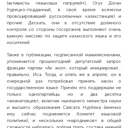
(активисты «языковых патрулей»), Огуз Доган
(турецко-подданный, в своё время всячески
провоцировавший русскоязычных казахстанцев) и
прочие. Дескать, они в отсутствие должного
контроля со стороны госорганов выполняют очень
важную миссию по защите казахского языка и его
носителей.
Также в публикации, подписанной мажилисменами,
упоминается прошлогодний депутатский запрос
фракции партии «Ак жол», который инициировал…
правильно, Иса. Тогда, и опять же в апреле, он в
очередной раз потребовал принять закон о
государственном языке. Причём его поддержали не
только однопартийцы, но и два десятка
«аманатовцев», включая нынешнего министра науки
и высшего образования Саясата Нурбека (именно
ему сейчас подчиняется Комитет языковой
политики), и нескольких «народников»: в общей
сложности набралась добрая треть состава нижней