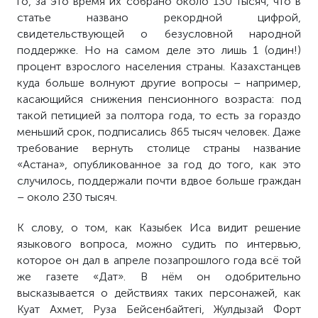
го, за это время их собрано около 130 тысяч, что в
статье названо рекордной цифрой,
свидетельствующей о безусловной народной
поддержке. Но на самом деле это лишь 1 (один!)
процент взрослого населения страны. Казахстанцев
куда
больше
волнуют
другие вопросы – например,
касающийся снижения пенсионного возраста: под
такой петицией за полтора года, то есть за гораздо
меньший срок, подписались 865 тысяч человек. Даже
требование вернуть столице страны название
«Астана», опубликованное за год до того, как это
случилось, поддержали почти вдвое больше граждан
– около 230 тысяч.
К слову, о том, как Казыбек Иса видит решение
языкового вопроса, можно судить по интервью,
которое он дал в апреле позапрошлого года всё той
же газете «Дат». В нём он одобрительно
высказывается о действиях таких персонажей, как
Куат Ахмет, Руза Бейсенбайтегі, Жулдызай Форт