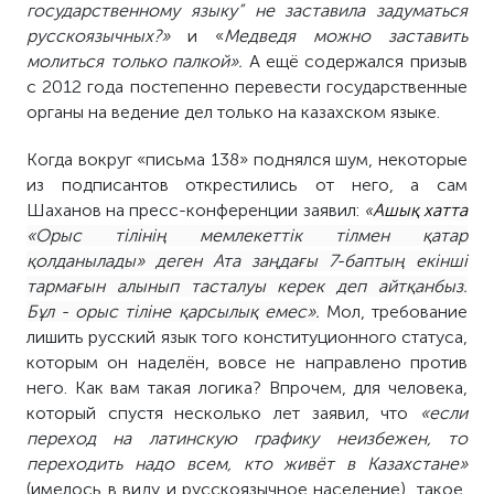
государственному языку” не заставила задуматься
русскоязычных?»
и «
Медведя можно заставить
молиться только палкой».
А ещё
содержался призыв
с 2012 года постепенно перевести государственные
органы на ведение дел только на казахском языке.
Когда вокруг «письма 138» поднялся шум, некоторые
из подписантов открестились от него, а сам
Шаханов на пресс-конференции заявил:
«
Ашық хатта
«Орыс тілінің мемлекеттік тілмен қатар
қолданылады» деген Ата заңдағы 7-баптың екінші
тармағын алынып тасталуы керек деп айтқанбыз.
Бұл - орыс тіліне қарсылық емес».
Мол, требование
лишить русский язык того конституционного статуса,
которым он наделён, вовсе не направлено против
него. Как вам такая логика? Впрочем, для человека,
который спустя несколько лет заявил, что
«если
переход на латинскую графику неизбежен, то
переходить надо всем, кто живёт в Казахстане»
(имелось в виду и русскоязычное население), такое,