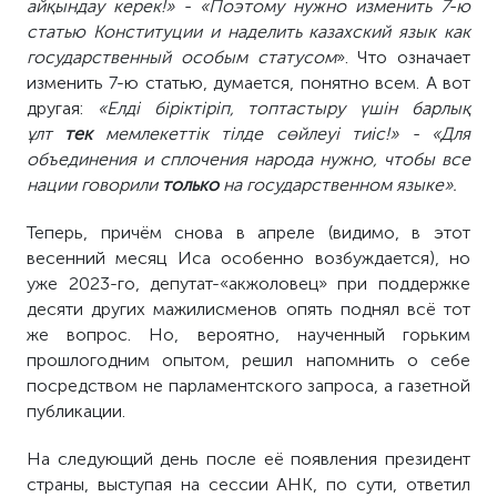
айқындау керек!» - «Поэтому нужно изменить 7-ю
статью Конституции и наделить казахский язык как
государственный особым статусом
». Что означает
изменить 7-ю статью, думается, понятно всем. А вот
другая:
«Елді біріктіріп, топтастыру үшін барлық
ұлт
тек
мемлекеттік тілде сөйлеуі тиіс!» - «Для
объединения и сплочения народа нужно, чтобы все
нации говорили
только
на государственном языке».
Теперь, причём снова в апреле (видимо, в этот
весенний месяц Иса особенно возбуждается), но
уже 2023-го, депутат-«акжоловец» при поддержке
десяти других мажилисменов опять поднял всё тот
же вопрос. Но, вероятно, наученный горьким
прошлогодним опытом, решил напомнить о себе
посредством не парламентского запроса, а газетной
публикации.
На следующий день после её появления президент
страны, выступая на сессии АНК, по сути, ответил