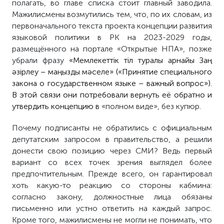
полагать, во главе списка стоит главный заводила.
Мажилисмены возмутились тем, что, по их словам, из
первоначального текста проекта концепции развития
языковой политики в РК на 2023-2029 годы,
размещённого на портале «Открытые НПА», позже
убрали фразу
«Мемлекеттік тіл туралы арнайы Заң
әзірлеу – маңызды мәселе» («Принятие специального
закона о государственном языке – важный вопрос»).
В этой связи они потребовали вернуть её обратно и
утвердить концепцию в
«полном виде», без купюр.
Почему подписанты не обратились с официальным
депутатским запросом в правительство, а решили
донести свою позицию через СМИ? Ведь первый
вариант со всех точек зрения выглядел более
предпочтительным. Прежде всего, он гарантировал
хоть какую-то реакцию со стороны кабмина:
согласно закону, должностные лица обязаны
письменно или устно ответить на каждый запрос.
Кроме того, мажилисмены не могли не понимать, что