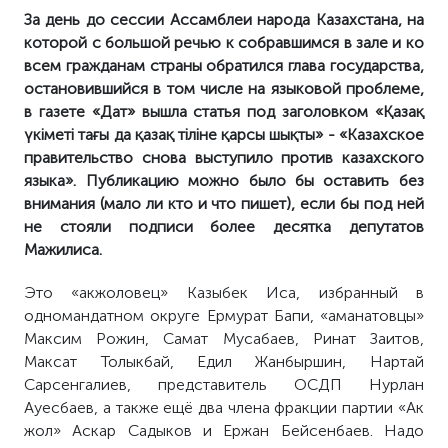
За день до сессии Ассамблеи народа Казахстана, на
которой с большой речью к собравшимся в зале и ко
всем гражданам страны обратился глава государства,
остановившийся в том числе на языковой проблеме,
в газете «Дат» вышла статья под заголовком «Қазақ
үкіметі тағы да қазақ тіліне қарсы шықты» - «Казахское
правительство снова выступило против казахского
языка». Публикацию можно было бы оставить без
внимания (мало ли кто и что пишет), если бы под ней
не стояли подписи более десятка депутатов
Мажилиса.
Это «акжоловец» Казыбек Иса, избранный в
одномандатном округе Ермурат Бапи, «аманатовцы»
Максим Рожин, Самат Мусабаев, Ринат Заитов,
Максат Толыкбай, Едил Жанбыршин, Нартай
Сарсенгалиев, представитель ОСДП Нурлан
Ауесбаев, а также ещё два члена фракции партии «Ак
жол» Аскар Садыков и Ержан Бейсенбаев. Надо