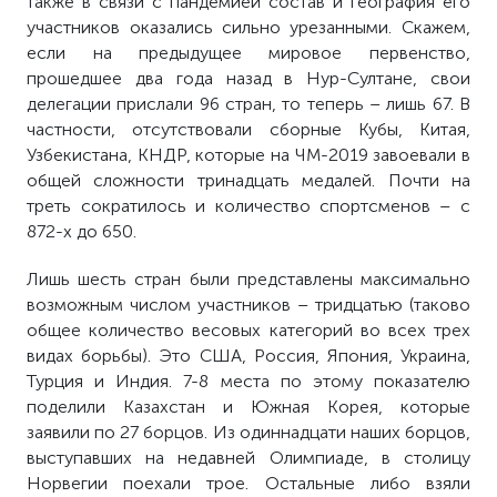
также в связи с пандемией состав и география его
участников оказались сильно урезанными. Скажем,
если на предыдущее мировое первенство,
прошедшее два года назад в Нур-Султане, свои
делегации прислали 96 стран, то теперь – лишь 67. В
частности, отсутствовали сборные Кубы, Китая,
Узбекистана, КНДР, которые на ЧМ-2019 завоевали в
общей сложности тринадцать медалей. Почти на
треть сократилось и количество спортсменов – с
872-х до 650.
Лишь шесть стран были представлены максимально
возможным числом участников – тридцатью (таково
общее количество весовых категорий во всех трех
видах борьбы). Это США, Россия, Япония, Украина,
Турция и Индия. 7-8 места по этому показателю
поделили Казахстан и Южная Корея, которые
заявили по 27 борцов. Из одиннадцати наших борцов,
выступавших на недавней Олимпиаде, в столицу
Норвегии поехали трое. Остальные либо взяли