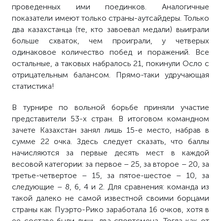
проведенных ими поединков. Аналогичные
показатели имеют только страны-аутсайдеры. Только
два казахстанца (те, кто завоевал медали) выиграли
больше схваток, чем проиграли, у четверых
одинаковое количество побед и поражений. Все
остальные, а таковых набралось 21, покинули Осло с
отрицательным балансом. Прямо-таки удручающая
статистика!
В турнире по вольной борьбе приняли участие
представители 53-х стран. В итоговом командном
зачете Казахстан занял лишь 15-е место, набрав в
сумме 22 очка. Здесь следует сказать, что баллы
начисляются за первые десять мест в каждой
весовой категории: за первое – 25, за второе – 20, за
третье-четвертое – 15, за пятое-шестое – 10, за
следующие – 8, 6, 4 и 2. Для сравнения: команда из
такой далеко не самой известной своими борцами
страны как Пуэрто-Рико заработала 16 очков, хотя в
ее составе были лишь два спортсмена. Тогда как от