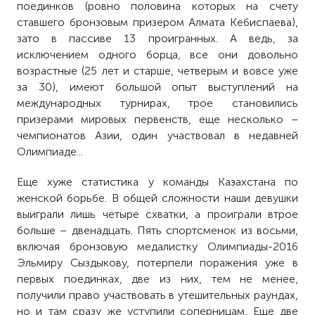
поединков (ровно половина которых на счету
ставшего бронзовым призером Алмата Кебиспаева),
зато в пассиве 13 проигранных. А ведь, за
исключением одного борца, все они довольно
возрастные (25 лет и старше, четверым и вовсе уже
за 30), имеют большой опыт выступлений на
международных турнирах, трое становились
призерами мировых первенств, еще несколько –
чемпионатов Азии, один участвовал в недавней
Олимпиаде...
Еще хуже статистика у команды Казахстана по
женской борьбе. В общей сложности наши девушки
выиграли лишь четыре схватки, а проиграли втрое
больше – двенадцать. Пять спортсменок из восьми,
включая бронзовую медалистку Олимпиады-2016
Эльмиру Сыздыкову, потерпели поражения уже в
первых поединках, две из них, тем не менее,
получили право участвовать в утешительных раундах,
но и там сразу же уступили соперницам. Еще две