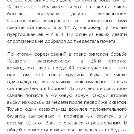
Казахстана, набравшего всего на шесть очков
больше, выступали девять «вольников».
Соотношение выигранных и проигранных ими
схваток составило 6 к 12. А, например, у тех же
пуэрториканцев – 4 к 4. Ни один из наших девяти
спортсменов не добрался до пьедестала почета.
По итогам соревнований в греко-римской борьбе
Казахстан расположился на 16-й строчке
командного зачета среди 49 стран-участниц – это
при том, что наша дружина была в числе
одиннадцати, выступавших максимально полным
составом (десять борцов). Из этих десяти лишь трое
смогли попасть в «очковую зону». Каждый второй
выбыл из борьбы за медали после первой же схватки.
Только один казахстанец добился положительного
баланса выигранных и проигранных схваток, а у
восьми (!) этот баланс оказался отрицательным. В
общей сложности в их активе лишь шесть победных