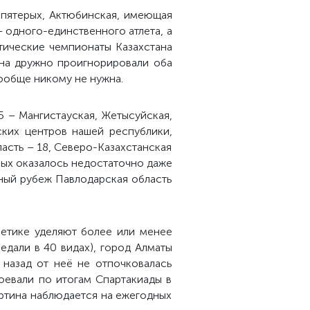
 пятерых, Актюбинская, имеющая
– одного-единственного атлета, а
етические чемпионаты Казахстана
иона дружно проигнорировали оба
вообще никому не нужна.
15 – Мангистауская, Жетысуйская,
ских центров нашей республики,
асть – 18, Северо-Казахстанская
рых оказалось недостаточно даже
тный рубеж Павлодарская область
летике уделяют более или менее
едали в 40 видах), город Алматы
д назад от неё не отпочковалась
оевали по итогам Спартакиады в
картина наблюдается на ежегодных