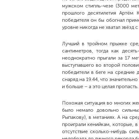
мужском стипль-чезе (3000 мет
прошлого десятилетия Артём К
победителя он бы обогнал приме
уровне никогда не хватал звёзд с
Лучший в тройном прыжке сре
сантиметров, тогда как десят
не
однократно
прыгали за 17 ме
выступавшего во второй полови
победители в беге на средние 
снаряд на 19.44, что значительн
и больше – а это целая пропасть.
Похожая ситуация во многих же
было немало довольно сильны
Рыпакову), в метаниях. А на с
проиграли кенийкам, которые, в
отсутствие сколько-нибудь сил
недобрала до личного рекорда бо