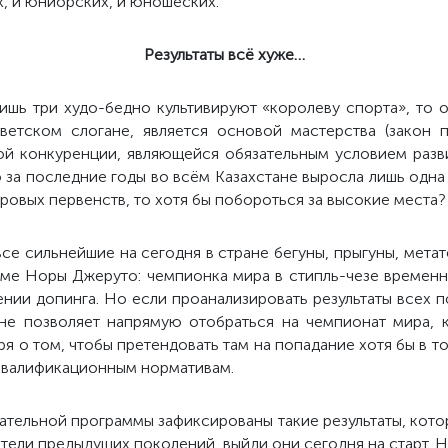
х, и юниорских, и юношеских.
Результаты всё хуже…
ишь три худо-бедно культивируют «королеву спорта», то о
ветском слогане, является основой мастерства (закон п
кой конкуренции, являющейся обязательным условием разви
о за последние годы во всём Казахстане выросла лишь одна
ровых первенств, то хотя бы побороться за высокие места?
се сильнейшие на сегодня в стране бегуны, прыгуны, мета
оме Норы Джеруто: чемпионка мира в стипль-чезе временн
нии допинга. Но если проанализировать результаты всех п
 не позволяет напрямую отобраться на чемпионат мира, 
ря о том, чтобы претендовать там на попадание хотя бы в то
 квалификационным нормативам.
ательной программы зафиксированы такие результаты, кот
ели предыдущих поколений, выйди они сегодня на старт. 