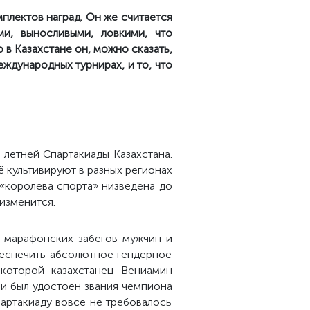
мплектов наград. Он же считается
ми, выносливыми, ловкими, что
 в Казахстане он, можно сказать,
еждународных турнирах, и то, что
 летней Спартакиады Казахстана.
её культивируют в разных регионах
 «королева спорта» низведена до
изменится.
е марафонских забегов мужчин и
беспечить абсолютное гендерное
которой казахстанец Вениамин
ии был удостоен звания чемпиона
партакиаду вовсе не требовалось