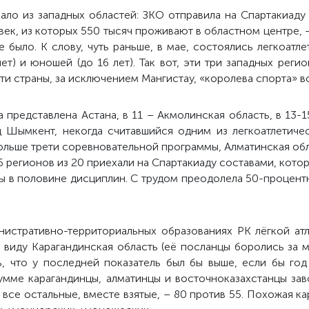
ло из западных областей: ЗКО отправила на Спартакиаду
ек, из которых 550 тысяч проживают в областном центре, 
 было. К слову, чуть раньше, в мае, состоялись легкоатл
ет) и юношей (до 16 лет). Так вот, эти три западных рег
сти страны, за исключением Мангистау, «королева спорта» 
 представлена Астана, в 11 – Акмолинская область, в 13-
д Шымкент, некогда считавшийся одним из легкоатлетиче
больше трети соревновательной программы, Алматинская обл
6 регионов из 20 приехали на Спартакиаду составами, кото
 бы в половине дисциплин. С трудом преодолела 50-процен
инистративно-территориальных образованиях РК лёгкой ат
виду Карагандинская область (её посланцы боролись за м
ть, что у последней показатель был бы выше, если бы го
умме карагандинцы, алматинцы и восточноказахстанцы зав
 все остальные, вместе взятые, – 80 против 55. Похожая 