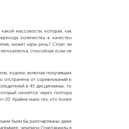
 какой массовости, которая, как
ерехода количества в качество
тия, может идти речь? Стоит ли
 легкоатлетка, способная если не
тели, ходоки, включая получивших
о отстранена от соревнований в
обедителей в 45 дисциплинах, то
который начнётся через полтора
п-20. Крайне мало тех, кто более
орыми были бы разочарованы даже
Например, чемпион Спартакиады в