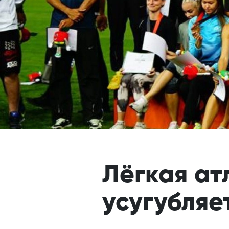
Лёгкая ат
усугубляе