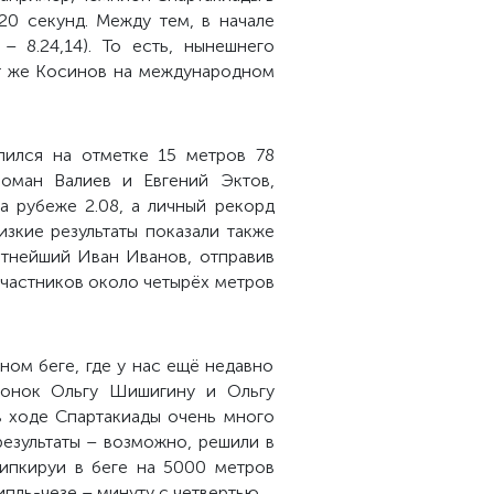
20 секунд. Между тем, в начале
 8.24,14). То есть, нынешнего
тот же Косинов на международном
ился на отметке 15 метров 78
Роман Валиев и Евгений Эктов,
а рубеже 2.08, а личный рекорд
зкие результаты показали также
ытнейший Иван Иванов, отправив
 участников около четырёх метров
ом беге, где у нас ещё недавно
ионок Ольгу Шишигину и Ольгу
в ходе Спартакиады очень много
результаты – возможно, решили в
Кипкируи в беге на 5000 метров
ипль-чезе – минуту с четвертью.