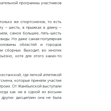
вательной программы участников
только же спортсменов, то есть
ту – шесть, в прыжках в длину –
или, самое большее, пять-шесть
е виды. Но даже самая популярная
половины областей и городов
ми сборных. Выходит, во многих
ьёзно, хотя для этого каких-то
естанской, где легкой атлетикой
тсмена, которые приняли участие
 троих. От Жамбылской выступали
тогда как ни в одной из восьми
 других дисциплин она не была