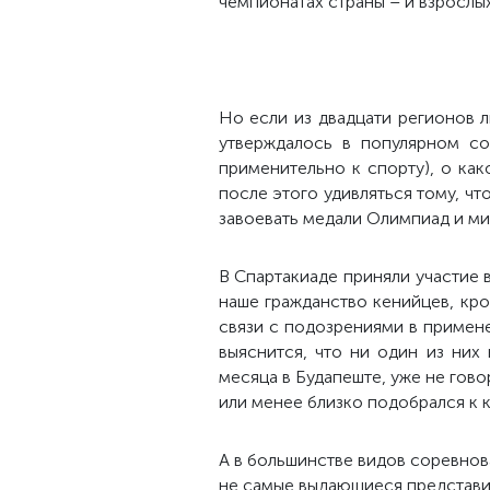
чемпионатах страны – и взрослы
Но если из двадцати регионов л
утверждалось в популярном со
применительно к спорту), о ка
после этого удивляться тому, чт
завоевать медали Олимпиад и ми
В Спартакиаде приняли участие в
наше гражданство кенийцев, кр
связи с подозрениями в примене
выяснится, что ни один из них
месяца в Будапеште, уже не гово
или менее близко подобрался к
А в большинстве видов соревнов
не самые выдающиеся представит