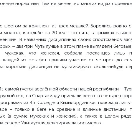
ионные нормативы. Тем не менее, во многих видах соревно
с шестом за комплект из трёх медалей боролись ровно с
ии молота, в ходьбе на 20 км – по пять, в прыжках в высо
женщин. В названных дисциплинах своих спортсменов заяв
оторых – два-три. Чуть лучше в этом плане выглядели беговы
о мужская, что женская, собрала посланцев лишь 
в каждой из эстафет приняли участие от четырёх до се
на короткие дистанции не культивируют сколь-нибудь сер
Из самой густонаселённой области нашей республики – Турк
руглый год, на Спартакиаду приехали всего-то четыре спор
программы из 45. Соседняя Кызылординская прислала лишь
все – только в беге на средние и длинные дистанции, 
ых (в сумме мужских и женских), а также в целом ряде
на севере Улытауская делегировала восьмерых.