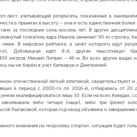
оп-лист, учитывающий результаты, показанные в нынешнем
места в прыжках в высоту – она и есть единственная боле
стане за последние семь-восемь лет. В других дисциплин
помянутый толкатель ядра Иванов занимает 90-ю строчку, б
 ниже. В мировом рейтинге, в зачёт которого идут резул
о), Дубовицкая идёт 8-й, другая «высотница» Кр
400 метров Михаил Литвин – 46-м. Во всех других видах 
есь мы не берём в учёт Кипкируи и Джепкемей.
мом отечественной лёгкой атлетикой, свидетельствуют и 
вших в период с 2000-го по 2016-й, отбирались от 20 
умели квалифицироваться лишь 10. Если на всех Азиадах, с
 завоёвывала либо четыре (чаще), либо три (реже) зо
ьгой Рыпаковой, которая год назад объявила о завершении 
лжного внимания на «королеву спорта», ситуация будет тол