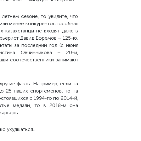
 летнем сезоне, то увидите, что
е или менее конкурентоспособная
ах казахстанцы не входят даже в
арьерист Давид Ефремов – 125-ю,
ьтаты за последний год (с июня
истина Овчинникова – 20-й,
наши соотечественники занимают
другие факты. Например, если на
до 25 наших спортсменов, то на
остоявшихся с 1994-го по 2014-й,
лотые медали, то в 2018-м она
карьеры.
ько ухудшаться…