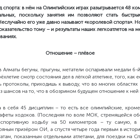
д спорта: в нём на Олимпийских играх разыгрывается 48 ко
льных, поскольку занятия им позволяют стать быстры
еслучайно его уже давно называют «королевой спорта». Но
казательство тому – и результаты наших легкоатлетов на м
ваниях.
Отношение – плёвое
в Алматы бегуны, прыгуны, метатели оспаривали медали 6-й
рёхлетие смотр состояния дел в лёгкой атлетике, того, как 
ь протоколы, приходишь к выводу, что во многих областях
з шансов на то, что в обозримом будущем отношение к ней 
 в себя 45 дисциплин – то есть все олимпийские, кром
афеты ходоков. (Последняя по воле МОК, стремящейся о
 спортивную ходьбу на 50 километров – ту самую, в 
ряным призёром ОИ, а спустя четыре года первым в истор
ьтатам, показанным отдельными атлетами, для поездки на С