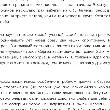
ров с препятствиями) преодолел дистанцию за 9 минут 
осинов несколько раз выбегал из 8.35 (личный рекорд –
рно на триста метров, или на три четверти круга. Хотя 
 неба.
ди мужчин после самой удачной своей попытки приземл
ь-одиннадцать лет назад сразу два наших спортсмена, 
тров. Выигравший состязания «высотников» закончил их н
не «нулевых» годов Сергея Засимовича был равен 2.30. Ни
дистанции, в многоборье, в метаниях. В толкании ядра оп
о хуже его личного рекорда, тем не менее, выиграл у других
нских дисциплинах, особенно в тройном прыжке, в барьерн
х спортсменок (не говоря уже про олимпийских чемп
редних и длинных дистанциях наши доморощенные бегуньи 
 свою очередь, сами показали довольно слабые для себя 
ьных соперниц особо не напрягаться. Скажем, Каролин 
лее двух минут (это очень много), а Дэйзи Джепкемей в ст