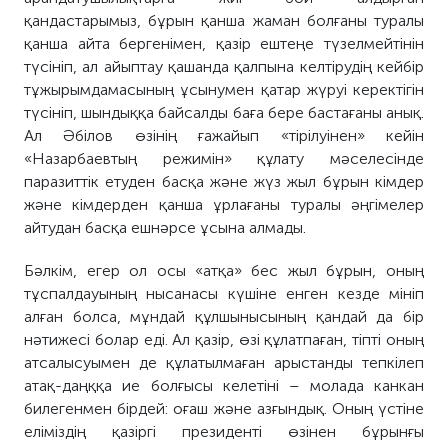
қандастарымыз, бұрын қанша жаман болғаны туралы
қанша айта бергенімен, қазір ештеңе түзелмейтінін
түсініп, ал айыптау қашанда қалпына келтірудің кейбір
тұжырымдамасының ұсынумен қатар жүруі керектігін
түсініп, шындыққа байсалды баға бере бастағаны анық.
Ал Әбілов өзінің ғажайып «тірілуінен» кейін
«Назарбаевтың режимін» құлату мәселесінде
паразиттік етуден басқа және жүз жыл бұрын кімдер
және кімдерден қанша ұрлағаны туралы әңгімелер
айтудан басқа ешнәрсе ұсына алмады.
Бәлкім, егер ол осы «атқа» бес жыл бұрын, оның
тұспалдауының нысанасы күшіне енген кезде мініп
алған болса, мұндай құлшынысының қандай да бір
нәтижесі болар еді. Ал қазір, өзі құлатпаған, тіпті оның
атсалысуымен де құлатылмаған арыстанды тепкілеп
атақ-даңққа ие болғысы келетіні – молада канкан
билегенмен бірдей: оғаш және азғындық. Оның үстіне
еліміздің қазіргі президенті өзінен бұрынғы