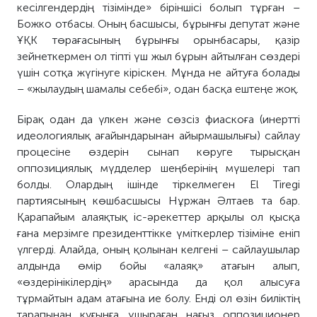
кесілгендердің тізімінде» біріншісі болып тұрған –
Божко отбасы. Оның басшысы, бұрынғы депутат және
ҰҚК төрағасының бұрынғы орынбасары, қазір
зейнеткермен ол тіпті үш жыл бұрын айтылған сөздері
үшін сотқа жүгінуге кіріскен. Мұнда не айтуға болады
– «жылаудың шамалы себебі», одан басқа ештеңе жоқ.
Бірақ одан да үлкен және сөзсіз фиаскоға (инертті
идеологиялық ағайындарынан айырмашылығы) сайлау
процесіне өздерін сынап көруге тырысқан
оппозициялық мүдделер шеңберінің мүшелері тап
болды. Олардың ішінде тіркелмеген El Tiregi
партиясының көшбасшысы Нұржан Әлтаев та бар.
Қарапайым алаяқтық іс-әрекеттер арқылы ол қысқа
ғана мерзімге президенттікке үміткерлер тізіміне еніп
үлгерді. Алайда, оның қолынан келгені – сайлаушылар
алдында өмір бойы «алаяқ» атағын алып,
«өздерінікілердің» арасында да қол алысуға
тұрмайтын адам атағына ие болу. Енді ол өзін биліктің
тарапынан қуғынға ұшыраған нағыз оппозиционер