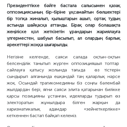
Президенттікке бәйге бастала салысымен қазақ
оппозициясының бір-біріне ұқсамайтын бөлшектері
бір топқа жиналып, қылыштарын ашып, ортақ тудың
астында шайқасқа аттанды. Бірақ олар болашақта
жеңіліске қол жеткізетін ұрандарын жариялауға
үлгерместен, шабуыл басылып, ал олардың барлық
әрекеттері жоққа шығарылды.
Негізіне келгенде, саяси салада оқтын-оқтын
белсенділік танытып жүрген оппозицияшыл топтар
сайлауға қатысу жолында тағыда өз тістерін
сындырып алғанында ешқандай таң қаларлық нәрсе
жоқ. Осындай трагикомедияны біз соңғы бәлембай
жылдардан бері, яғни саяси элита қатарынан билікке
қарсы позицияны ұстанған, идеяларды тудырып өз
электоратын жұмылдыра білген жарқын да
харизматикалық адамдар «зейнеткерлікке»
кеткеннен бастап байқап келеміз.