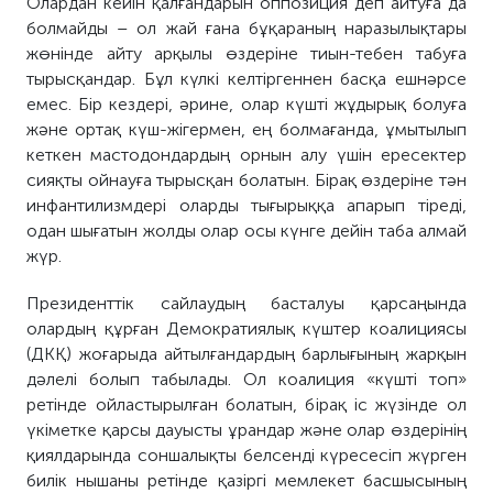
Олардан кейін қалғандарын оппозиция деп айтуға да
болмайды – ол жай ғана бұқараның наразылықтары
жөнінде айту арқылы өздеріне тиын-тебен табуға
тырысқандар. Бұл күлкі келтіргеннен басқа ешнәрсе
емес. Бір кездері, әрине, олар күшті жұдырық болуға
және ортақ күш-жігермен, ең болмағанда, ұмытылып
кеткен мастодондардың орнын алу үшін ересектер
сияқты ойнауға тырысқан болатын. Бірақ өздеріне тән
инфантилизмдері оларды тығырыққа апарып тіреді,
одан шығатын жолды олар осы күнге дейін таба алмай
жүр.
Президенттік сайлаудың басталуы қарсаңында
олардың құрған Демократиялық күштер коалициясы
(ДКҚ) жоғарыда айтылғандардың барлығының жарқын
дәлелі болып табылады. Ол коалиция «күшті топ»
ретінде ойластырылған болатын, бірақ іс жүзінде ол
үкіметке қарсы дауысты ұрандар және олар өздерінің
қиялдарында соншалықты белсенді күресесіп жүрген
билік нышаны ретінде қазіргі мемлекет басшысының