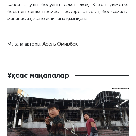
саясаттанушы болудың қажеті жоқ. Қазіргі үкіметке
берілген сенім несиесін ескере отырып, болжамалы,
мағынасыз, және жай ғана қызықсыз...
Мақала авторы:
Асель Омирбек
Ұқсас мақалалар