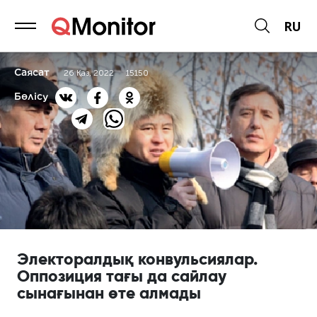
RU
Саясат
26 Қаз, 2022
15150
Бөлісу
Электоралдық конвульсиялар.
Оппозиция тағы да сайлау
сынағынан өте алмады