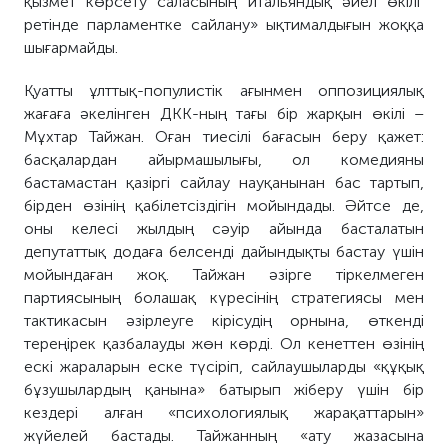
қызмет көрсету саласының итальяндық әйел өкілі
ретінде парламентке сайлану» ықтималдығын жоққа
шығармайды.
Қуатты ұлттық-популистік ағынмен оппозициялық
жағаға әкелінген ДКК-ның тағы бір жарқын өкілі –
Мұхтар Тайжан. Оған тиесілі бағасын беру қажет:
басқалардан айырмашылығы, ол комедияны
бастамастан қазіргі сайлау науқанынан бас тартып,
бірден өзінің қабілетсіздігін мойындады. Әйтсе де,
оны келесі жылдың сәуір айында басталатын
депутаттық додаға белсенді дайындықты бастау үшін
мойындаған жоқ. Тайжан әзірге тіркелмеген
партиясының болашақ күресінің стратегиясы мен
тактикасын әзірлеуге кірісудің орнына, өткенді
тереңірек қазбалауды жөн көрді. Ол кенеттен өзінің
ескі жараларын еске түсіріп, сайлаушыларды «құқық
бұзушылардың қанына» батырып жіберу үшін бір
кездері алған «психологиялық жарақаттарын»
жүйелей бастады. Тайжанның «ату жазасына