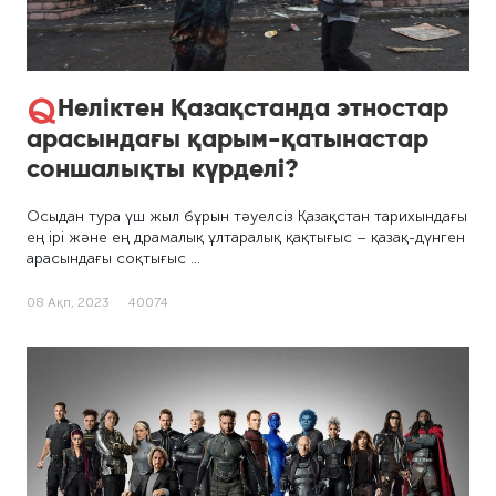
Неліктен Қазақстанда этностар
арасындағы қарым-қатынастар
соншалықты күрделі?
Осыдан тура үш жыл бұрын тәуелсіз Қазақстан тарихындағы
ең ірі және ең драмалық ұлтаралық қақтығыс – қазақ-дүнген
арасындағы соқтығыс …
08 Ақп, 2023
40074