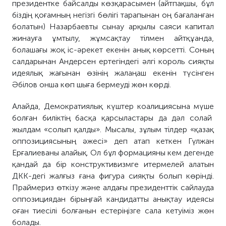
президентке байсалды көзқарасымен (айтпақшы, бұл
біздің қоғамның негізгі бөлігі тарапынан оң бағаланған
болатын) Назарбаевты сынау арқылы саяси капитал
жинауға ұмтылу, жұмсақтау тілмен айтқұанда,
болашағы жоқ іс-әрекет екенін анық көрсетті. Соның
салдарынан Андерсен ертегіндегі әлгі король сияқты
идеялық жағынан өзінің жалаңаш екенін түсінген
Әбілов онша көп шыға бермеуді жөн көрді.
Алайда, Демократиялық күштер коалициясына мүше
болған биліктің басқа қарсыластары да дәл солай
жылдам «солып қалды». Мысалы, зұлым тілдер «қазақ
оппозициясының әжесі» деп атап кеткен Гүлжан
Ерғалиеваны алайық. Ол бұл формацияны кем дегенде
қандай да бір конструктивизмге итермелей алатын
ДКК-дегі жалғыз ғана фигура сияқты болып көрінді.
Праймериз өткізу және алдағы президенттік сайлауда
оппозициядан бірыңғай кандидатты анықтау идеясы
оған тиесілі болғанын естеріңізге сала кетуіміз жөн
болады.