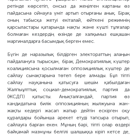
ретінде көрсетіп, онсыз да жеңілген картаны өз
пайдасына ойнауға үміт артып отырғаны анық. Бірақ
оның табысқа жетуі екіталай, өйткені режимнің
қарсыластары қатарында нақты және күшті тұлғалар
болмаған кездердің өзінде де халқымыз ешқашан
маргиналдарға басымдық берген емес.
Бүгін де наразылық білдірген электораттың алаңын
пайдалануға тырысқан, бірақ Демократиялық күштер
коалициясына қосылмаған оппозициялық күштер де
сайлау сынақтарына төтеп бере алмады. Бұл тіпті
сайлау науқанына қатысуға шешім қабылдаған
Жалпыұлттық социал-демократиялық партия да
(ЖСДП) қатысты. Анықталғандай, партия өз
кандидатына билік оппозицияның жылжуына жан-
жақты кедергі жасап жатыр дейтін ескірген оқу
құралдары бойынша әрекет етуді тапсыра отырып,
сайлауға барған екен. Мұның бәрі, тіпті олар өздері
байқамай мазмұны белгілі шалшыққа кіріп кетсе де,