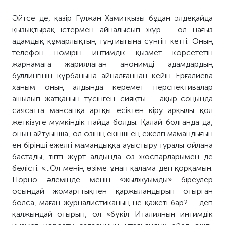
Әйтсе де, қазір Гүлжан Хамитқызы бұдан әлдеқайда
қызықтырақ істермен айналысып жүр – ол нағыз
адамдық құмарлықтың тұңғиығына сүнгіп кетті. Оның
телефон нөмірін интимдік қызмет көрсететін
жарнамаға жариялаған анонимді адамдардың
буллингінің құрбанына айналғаннан кейін Ерғалиева
ханым оның алдында керемет перспективалар
ашылып жатқанын түсінген сияқты – ақыр-соңында
саясатта мансапқа артқы есіктен кіру арқылы қол
жеткізуге мүмкіндік пайда болды. Қалай болғанда да,
оның айтуынша, ол өзінің екінші ең ежелгі мамандығын
ең бірінші ежелгі мамандыққа ауыстыру туралы ойлана
бастады, тіпті жұрт алдында өз жоспарларымен де
бөлісті. «...Ол менің өзіме ұнап қалама деп қорқамын.
Порно әлемінде менің «жылжуымды» біреулер
осындай жомарттықпен қаржыландырып отырған
болса, маған журналистиканың не қажеті бар? – деп
қалжыңдай отырып, ол «бүкіл Италияның интимдік