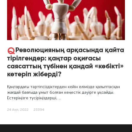
Революцияның арқасында қайта
тірілгендер: қаңтар оқиғасы
саясаттың түбінен қандай «көбікті»
көтеріп жіберді?
Қаңтардағы тәртіпсіздіктерден кейін елімізде қалыптасқан
жағдай баяғыда ұмыт болған кеңестік дәуірге ұқсайды.
Естеріңізге түсіріңіздерші, …
24 Ақп, 2022
23394