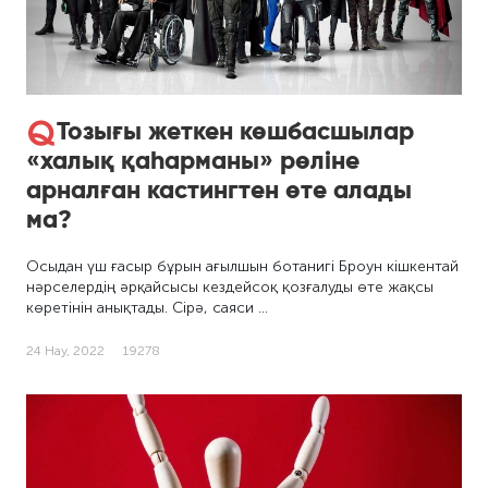
Тозығы жеткен көшбасшылар
«халық қаһарманы» рөліне
арналған кастингтен өте алады
ма?
Осыдан үш ғасыр бұрын ағылшын ботанигі Броун кішкентай
нәрселердің әрқайсысы кездейсоқ қозғалуды өте жақсы
көретінін анықтады. Сірә, саяси …
24 Нау, 2022
19278