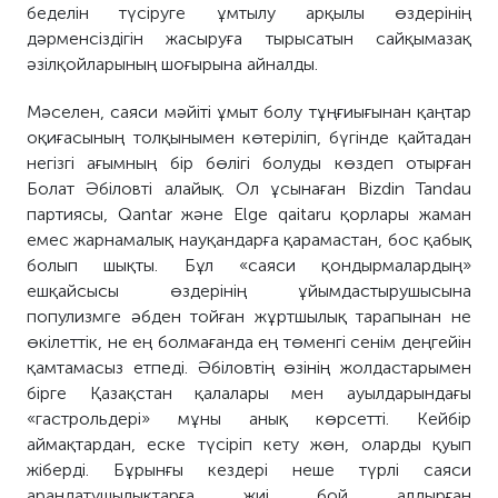
беделін түсіруге ұмтылу арқылы өздерінің
дәрменсіздігін жасыруға тырысатын сайқымазақ
әзілқойларының шоғырына айналды.
Мәселен, саяси мәйіті ұмыт болу тұңғиығынан қаңтар
оқиғасының толқынымен көтеріліп, бүгінде қайтадан
негізгі ағымның бір бөлігі болуды көздеп отырған
Болат Әбіловті алайық. Ол ұсынаған Bizdin Tandau
партиясы, Qantar және Elge qaitaru қорлары жаман
емес жарнамалық науқандарға қарамастан, бос қабық
болып шықты. Бұл «саяси қондырмалардың»
ешқайсысы өздерінің ұйымдастырушысына
популизмге әбден тойған жұртшылық тарапынан не
өкілеттік, не ең болмағанда ең төменгі сенім деңгейін
қамтамасыз етпеді. Әбіловтің өзінің жолдастарымен
бірге Қазақстан қалалары мен ауылдарындағы
«гастрольдері» мұны анық көрсетті. Кейбір
аймақтардан, еске түсіріп кету жөн, оларды қуып
жіберді. Бұрынғы кездері неше түрлі саяси
арандатушылықтарға жиі бой алдырған