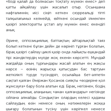
«бізді қалай да болмасын тоқтату мүмкін емес» деп
қатты айқайлау үшін жасалып отыр. Осыншама
нафталиннің иісі сіңіп кеткен сюрреальді тіпті
талқылағымыз келмейді, өйткені осындай ілмекпен
қазіргі электоратты ұстап алу мүмкін емес екендігі
анық.
Әрине, оппозициялық батпақтың айтарлықтай таяз
болып кеткені бұған дейін де көрініп тұрған болатын,
бірақ қазіргі сайлау циклі қазір онда лайықты ешқандай
тірі жәндіктердің мүлде жоқ екенін көрсетті. Мұндай
жағдайда оның тұрғындары жасай алатын ең жақсы
нәрсе – өзінің жарысқа қатысудан бас тартуын
жеткілікті түрде түсіндіріп, осылайша бет-әлпетін
сақтап қалған Әміржан Қосанов сияқты «өздеріне қол
жұмсауға» бару бола алатын еді. Бірақ, негізінен, біздің
оппозициялық алаңының «аман қалғандары» негізінде
ойлана алмайды. Сондықтан олардың келесі қадамы
сайлаудың өзін немесе оның нәтижелерін жоққа
шығару болатынын түсіну үшін көріпкел немесе