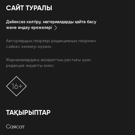
САЙТ ТУРАЛЫ
Дәйексөз келтіру, материалдарды қайта басу
және өңдеу ережелері
Авторлардың пікірлері редакцияның пікірімен
сәйкес келмеуі мүмкін.
Жарнамалардағы ақпараттың растығы үшін
редакция жауапты емес.
16+
ТАҚЫРЫПТАР
Саясат