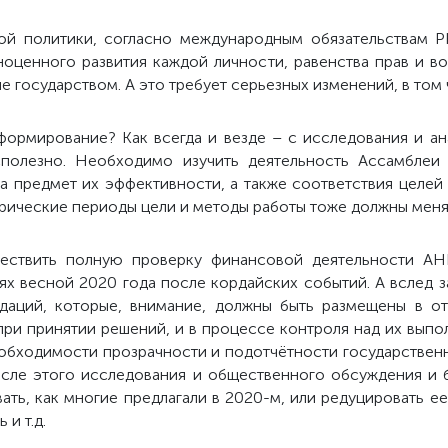
й политики, согласно международным обязательствам РК
оценного развития каждой личности, равенства прав и в
е государством. А это требует серьезных изменений, в том
формирование? Как всегда и везде – с исследования и ана
сполезно. Необходимо изучить деятельность Ассамблеи
а предмет их эффективности, а также соответствия целей
торические периоды цели и методы работы тоже должны меня
ствить полную проверку финансовой деятельности АНК
ях весной 2020 года после кордайских событий. А вслед 
даций, которые, внимание, должны быть размещены в о
 при принятии решений, и в процессе контроля над их вып
 необходимости прозрачности и подотчётности государстве
осле этого исследования и общественного обсуждения и б
ть, как многие предлагали в 2020-м, или редуцировать е
и т.д.