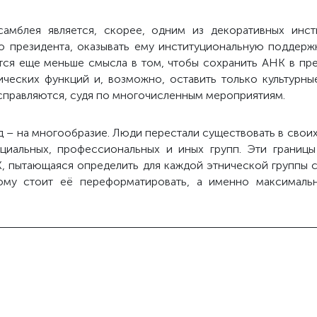
самблея является, скорее, одним из декоративных инст
го президента, оказывать ему институциональную поддерж
тся еще меньше смысла в том, чтобы сохранить АНК в пре
ических функций и, возможно, оставить только культурны
справляются, судя по многочисленным мероприятиям.
 – на многообразие. Люди перестали существовать в своих
иальных, профессиональных и иных групп. Эти границы
, пытающаяся определить для каждой этнической группы св
ому стоит её переформатировать, а именно максимальн