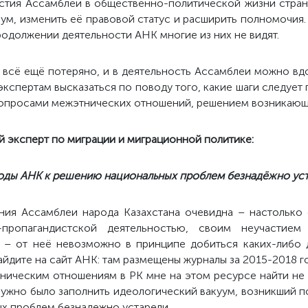
астия Ассамблеи в общественно-политической жизни стран
м, изменить её правовой статус и расширить полномочия.
родолжении деятельности АНК многие из них не видят.
е всё ещё потеряно, и в деятельность Ассамблеи можно в
спертам высказаться по поводу того, какие шаги следует 
 вопросами межэтнических отношений, решением возникающ
 эксперт по миграции и миграционной политике:
ды АНК к решению национальных проблем безнадёжно ус
ия Ассамблеи народа Казахстана очевидна – настолько 
-пропагандистской деятельностью, своим неучастием
 – от неё невозможно в принципе добиться каких-либо д
дите на сайт АНК: там размещены журналы за 2015-2018 го
ническим отношениям в РК мне на этом ресурсе найти не 
 нужно было заполнить идеологический вакуум, возникший п
х проблем безнадежно устарели.