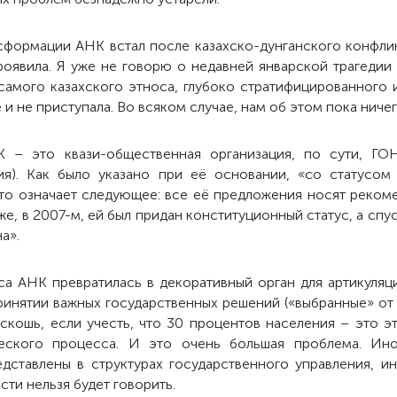
формации АНК встал после казахско-дунганского конфли
проявила. Я уже не говорю о недавней январской трагедии
самого казахcкого этноса, глубоко стратифицированного и
и не приступала. Во всяком случае, нам об этом пока ничег
 – это квази-общественная организация, по сути, ГОН
ия). Как было указано при её основании, «со статусом
 что означает следующее: все её предложения носят реком
же, в 2007-м, ей был придан конституционный статус, а спу
а».
са АНК превратилась в декоративный орган для артикуляц
ринятии важных государственных решений («выбранные» от 
оскошь, если учесть, что 30 процентов населения – это 
ческого процесса. И это очень большая проблема. Ин
дставлены в структурах государственного управления, ин
сти нельзя будет говорить.