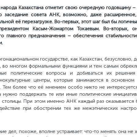
 народа Казахстана отметит свою очередную годовщину – е
о заседание совета АНК, возможно, даже расширенное,
ьной её перезагрузке. Во-первых, этот шаг был бы логичн
президентом Касым-Жомартом Токаевым. Во-вторых, он
го главного предназначения – обеспечения стабильност
и.
онациональном государстве, как Казахстан, безусловно, д
и, во многом формальными функциями и тем самым обрекл
зные политические вопросы и добиваться их решения
нокультурные центры, которые занимаются в основном 
лу. Тем более что её мнением особо никто не интересуетс
да нужно поддержать те или иные политические инициат
 столицы. При этом именно АНК каждый раз оказывается 
действие при обострении тех же межэтнических настро
е дел, похоже, вполне устраивает: что-то менять она не х