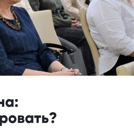
на:
ровать?