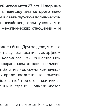
й исполнится 27 лет. Наверняка
 в повестку дня которого явно
ым в свете глубокой политической
 неизбежен, если учесть, что
и межэтнических отношений – и
олжен быть. Другое дело, что его
и на существование в аморфном
 Ассамблее как общественной
сохранением языков, традиций,
я. Зато эту «дружную компанию»
ивы вроде продления полномочий
брошенной под огонь критики за
ении в стране – эдакий «козёл
очет, да и не может. Как считают