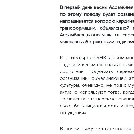
В первый день весны Ассамблея
по этому поводу будет созван
напрашивается вопрос о кардинал
трансформации, объявленной 
Ассамблея давно ушла от свое
увлеклась абстрактными задачам
Институт вроде АНК в таком мног
наделили весьма расплывчатым
состоянии. Поднимать серье
организации, объединяющей эт
культуры, очевидно, не под си
активно используют тогда, ког
президента или переименования
свою безынициативность и без
отпущения»...
Впрочем, саму её такое положени