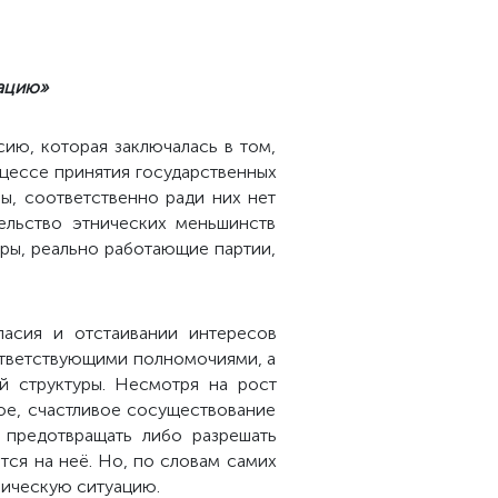
уацию»
ию, которая заключалась в том,
оцессе принятия государственных
ы, соответственно ради них нет
ельство этнических меньшинств
ры, реально работающие партии,
асия и отстаивании интересов
оответствующими полномочиями, а
й структуры. Несмотря на рост
ое, счастливое сосуществование
 предотвращать либо разрешать
тся на неё. Но, по словам самих
ническую ситуацию.