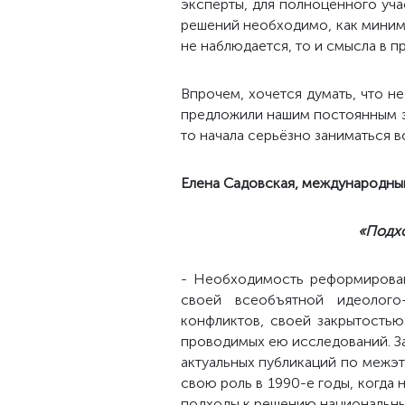
эксперты, для полноценного уч
решений необходимо, как миниму
не наблюдается, то и смысла в п
Впрочем, хочется думать, что н
предложили нашим постоянным эк
то начала серьёзно заниматься
Елена Садовская, международный
«Подхо
- Необходимость реформирован
своей всеобъятной идеолого
конфликтов, своей закрытостью
проводимых ею исследований. Зай
актуальных публикаций по межэт
свою роль в 1990-е годы, когда
подходы к решению национальны