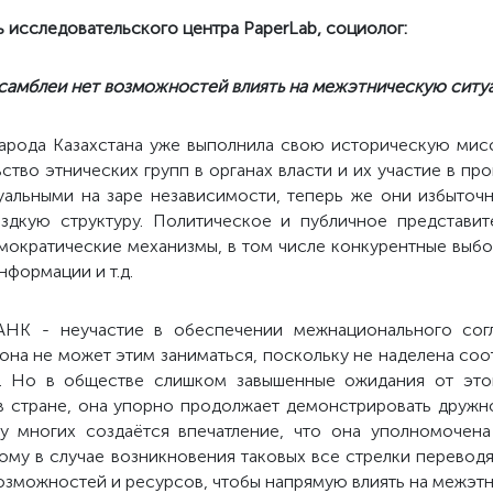
 исследовательского центра PaperLab, социолог:
самблеи нет возможностей влиять на межэтническую сит
народа Казахстана уже выполнила свою историческую мисс
ство этнических групп в органах власти и их участие в пр
уальными на заре независимости, теперь же они избыточн
здкую структуру. Политическое и публичное представит
мократические механизмы, в том числе конкурентные выбо
формации и т.д.
АНК - неучастие в обеспечении межнационального согл
у она не может этим заниматься, поскольку не наделена с
. Но в обществе слишком завышенные ожидания от это
 стране, она упорно продолжает демонстрировать дружн
 у многих создаётся впечатление, что она уполномочена
му в случае возникновения таковых все стрелки переводя
возможностей и ресурсов, чтобы напрямую влиять на межэт