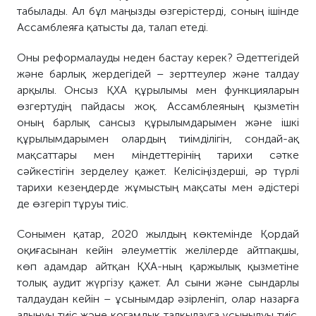
табылады.
Ал б
ұл маңызды өзгерістерді, соның ішінде
Ассамблеяға қатысты да
,
талап етеді.
Оны р
еформа
лауд
ы
неден
бастау керек? Әдеттегідей
және барлық жерде
гідей
– зерттеу
лер
және талдау
арқылы.
О
нсыз ҚХА құрылымы мен функцияларын
өзгертудің пайдасы жоқ. Ассамблеяның қызметін
оның барлық сансыз құрылымдарымен және ішкі
құрылымдарымен олардың тиімділігін, сондай-ақ
мақсаттары мен міндеттерінің тарихи сәтке
сәйкестігін зерделеу қажет.
Келісіңіздерші
, әр түрлі
тарихи кезеңдерде жұмыстың мақсаты мен әдістері
де өзгеріп тұруы
тиіс
.
Сонымен қатар, 2020 жылдың көктемінде Қордай
оқиғасынан кейін әлеуметтік желілерде айтпақшы,
көп адам
дар
айтқан ҚХА-ның қаржылық қызметіне
толық аудит жүргізу қажет. Ал сыни және сындарлы
талдаудан кейін – ұсынымдар әзірленіп, олар назарға
алынуы тиіс және қоғамдық талқылауға ұсынылуы тиіс.