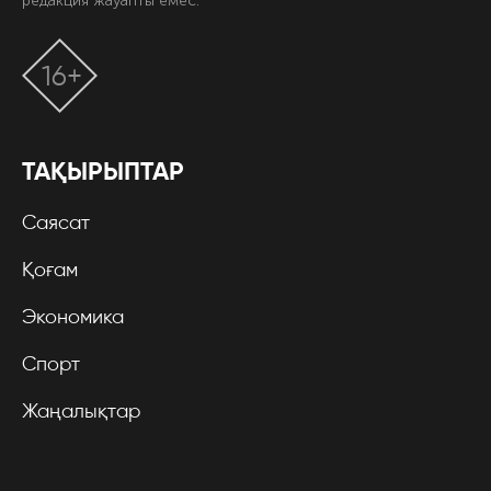
редакция жауапты емес.
16+
ТАҚЫРЫПТАР
Саясат
Қоғам
Экономика
Спорт
Жаңалықтар