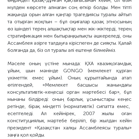
өңіріндегі қазақ-дұнған қақтығысынан кейін, ол өзін
мүлдем
көрсете алмаған соң өткір болды.
Мен тіпті
ж
ақында
орын а
лған қаңтар трагедиясы туралы айтып
та
отырған жоқпын – бұл оқиғалар қазақ этносының
өз ішіндегі терең алшақтықтар мен жік-жіктерді, терең
стратификация мен бытыраңқылықты әшкереледі, оны
Ассамблея ә
зірге
талдауға кіріспеген
де
сияқты. Қалай
болғанда да, біз
о
л туралы әлі ештеңе білмейміз.
Мәселе
оның үстіне
мынада: ҚХА квазиқоғамдық
ұйым, шын мәнінде GONGO (мемлекет құрған
үкіметтік емес ұйым). Оның құрылтайында атап
өтілгендей, «Мемлекет басшысы жанындағы
консультативтік-кеңесші орган мәртебесі бар», бұл
мынаны білдіреді: оның барлық ұсыныстары кеңес
ретінде
, бірақ міндетті (нормативтік) сипатта емес
,
есептеледі
.
А
л кейінірек, 2007 жылы оған
конституциялық мәртебе беріліп, бір жылдан кейін
президент «Қазақстан халқы Ассамблеясы туралы»
заңға қол қойды.