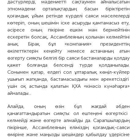
дәстүр
лер
ді, мәдениетті сақтаумен айналысатын
этномәдени орталықтардың басын біріктіретін
қоғамдық ұйым ретінде күрделі саяси мәселелерді
көтеріп, оның шешімін
іске асыруды қамтамасыз ету,
ә
сіресе оның пікіріне ешкім мән бермей
тінін
ескеретін болсақ
, Ассамблея
ның
қолынан келмейтіні
анық. Бірақ бұл «компания» президенттің
өкілеттіктерін кеңейту немесе астананың атын
өзгерту сияқты белгілі бір саяси бастамаларды қолдау
қажет болғанда белсенді түрде қолданылады.
Сонымен қатар, елдегі сол ұлтаралық көңіл-күй
лер
ушығып жатқанда, бастамасыздығы мен әрекетсіздігі
үшін оқ астында қалатын
ҚХА «
кі
нәсіз к
үнәһарға
»
айналады
...
Алайда
, оның өзі
н
бұл жағдай
әбден
қанағаттан
дыратын
сияқты: ол ештеңені өзгерткісі
келмейді және
өзгерте алмайды да
. Сарапшылардың
пікірінше, Ассамблеяның еліміздің қоғамдық-саяси
өміріне және маңызды шешімдер қабылдау үдерісіне