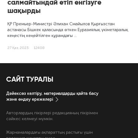
салмайтындай етіп енгізуге
шақырды
ҚР Премьер-Министрі Әлихан Смайылов Қырғызстан
астанасы Бішкек қаласында өткен Еуразиялық үкіметаралық
кеңестің кеңейтілген құрамдағы …
27 Қаз, 2023
12408
САЙТ ТУРАЛЫ
Дәйексөз келтіру, материалдарды қайта басу
және өңдеу ережелері
Авторлардың пікірлері редакцияның пікірімен
сәйкес келмеуі мүмкін.
Жарнамалардағы ақпараттың растығы үшін