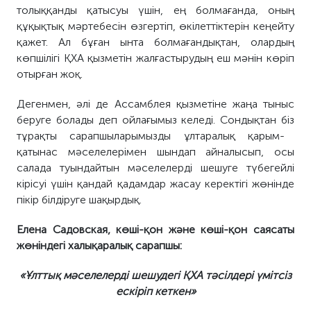
толыққанды қатысуы үшін, ең болмағанда, оның
құқықтық мәртебесін өзгертіп, өкілеттіктерін кеңейту
қажет. Ал бұған ынта болмағандықтан, олардың
көпшілігі ҚХА қызметін жалғастырудың еш мәні
н көріп
отырған жоқ
.
Дегенмен, әлі де Ассамблея қызметіне жаңа тыныс
беруге
болады деп ойла
ғымыз келеді
. Сондықтан
біз
тұрақты сарапшыларымызды ұлтаралық қарым-
қатынас мәселелерімен шындап айналысып, осы
салада туындайтын мәселелерді шешуге түбегейлі
кірісуі үшін қандай қадамдар жасау керектігі жөнінде
пікір білдіруге шақырдық.
Елена Садовская, көші-қон және көші-қон саясаты
жөніндегі халықаралық сарапшы:
«Ұлттық мәселелерді шешудегі
ҚХА
тәсілдері үмітсіз
ескір
іп кетк
ен»