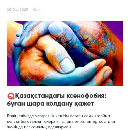
26 Сәу, 2023
9144
Қазақстандағы ксенофобия:
бұған шара колдану қажет
Біздің елімізде ұлтаралық келісім барған сайын азайып
келеді. Біз өзімізді толеранттылық пен халықтар достығы
жөнінде иллюзиялық идеялармен …