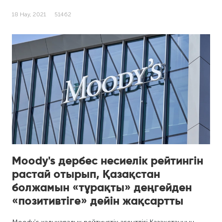
18 Нау, 2021
51462
Moody's дербес несиелік рейтингін
растай отырып, Қазақстан
болжамын «тұрақты» деңгейден
«позитивтіге» дейін жақсартты