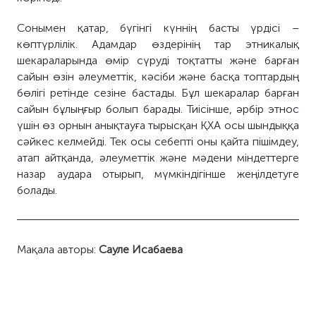
Сонымен қатар, бүгінгі күннің басты үрдісі –
көп
түрлілік. Адамдар өздерінің тар этникалық
шекараларында өмір сүруді тоқтатты және барған
сайын өзін әлеуметтік, кәсіби және басқа топтардың
бөлігі ретінде сезіне бастады. Бұл шекаралар барған
сайын бұлыңғыр болып барады. Тиісінше, әрбір этнос
үшін өз орнын анықтауға тырысқан ҚХА
осы
шындыққа
сәйкес келмейді. Тек осы себепті оны қайта пішімдеу,
атап айтқанда, әлеуметтік және мәдени міндеттерге
назар аудара отырып, мүмкіндігінше жеңілдетуге
болады
.
Мақала авторы:
Сауле Исабаева