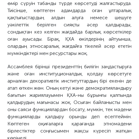
өмір сүруін табанды түрде көрсетуді жалғастыруда.
Тиісінше, көптеген адамдар
да
оған ұлтаралық
қақтығыстардың алдын алуға немесе шешуге
уәкілеттік берілген сияқты әсер қалдырады,
сондықтан кез келген жағдайда барлық көрсеткілер
оған ауысады. Бірақ, ҚХА өкілдерінің айтуынша,
олардың этносаралық жағдайға тікелей әсер ететін
мүмкіндіктері мен ресурстары жоқ.
Ассамблея бірінші президенттің билігін заңдастыруға
және оған институционалдық қолдау көрсетуге
арналған декоративті
к
институттардың бірі екенін де
атап өткен жөн. Оның кетуі және демократияландыру
бағытын жариялауымен ҚХА-ны бұрынғы қалпында
қалдырудың мағынасы жоқ. Осыған байланысты мен
оны саяси функциялардан босату, мүмкін, тек мәдени
функцияларды қалдыру орынды деп
есептеймі
н.
Көптеген оқиғаларға қарағанда этномәдени
бірлестіктер соңғысымен жақсы күресіп жатқан
көрінеді.