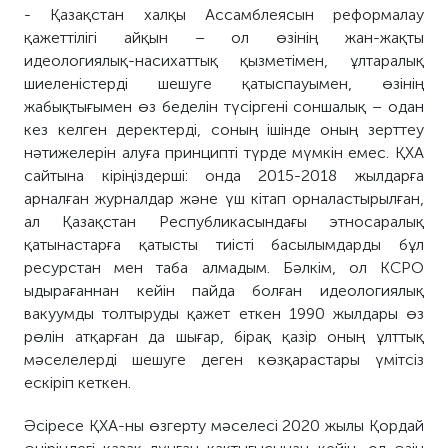
-
Қазақстан халқы Ассамблеясын реформалау
қажеттілігі айқын – ол өзінің жан-жақты
идеологиялық-насихаттық қызметімен, ұлтаралық
шиеленістерді шешуге қатыспауымен,
өзінің
жабықтығымен өз
беделін түсір
гені соншалық
–
одан
кез келген деректерді, соның ішінде оның зерттеу
нәтижелерін алуға принципті түрде мүмкін емес. ҚХА
сайтына
кіріңіздерші
:
онда
2015-2018 жылдарға
арналған журналдар және үш кітап орналастырылған,
ал Қазақстан Республикасындағы этносаралық
қатынастарға қатысты тиісті басылымдарды бұл
ресурстан
мен т
аба алмадым.
Бәлкім, о
л КСРО
ыдырағаннан кейін пайда болған идеологиялық
вакуумды толтыру
ды
қажет
еткен
1990 жылдары өз
рөлін атқарған
да шығар
, бірақ қазір оның ұлттық
мәселелерді шешуге деген көзқарастары үмітсіз
ескір
іп кетк
ен.
Әсіресе
ҚХА-ны өзгерту мәселесі 2020 жылы Қордай