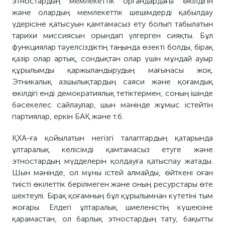
этностардың мемлекеттік органдардағы өкілдігін
және олардың мемлекеттік шешімдерді қабылдау
үдерісіне қатысуын қамтамасыз ету бол
ып табыл
атын
тарихи миссиясын орындап үлгерген сияқты. Бұл
функциялар тәуелсіздіктің таңында өзекті болды, бірақ
қазір олар артық, сондықтан олар үшін мұндай ауыр
құрылымды
қаржыландыр
удың мағынасы жоқ.
Этникалық азшылықтардың саяси және қоғамдық
өкілдігі енді демократиялық тетіктермен, соның ішінде
бәсекелес сайлаулар, шын мәнінде жұмыс істейтін
партиялар, еркін БАҚ және т.б.
ҚХА-ға қойылатын негізгі талаптардың қатарында
ұлтаралық келісімді қамтамасыз етуге және
этностардың мүдделерін қолдауға қатыспау жатады.
Шын мәнінде, ол мұны істей алмайды, өйткені оған
тиісті өкілеттік берілмеген және оның ресурстары өте
шектеулі. Бірақ қоғамның бұл құрылымнан күтетіні тым
жоғары. Елдегі ұлтаралық шиеленістің күшеюіне
қарамастан, ол барлық этностардың тату, бақытты