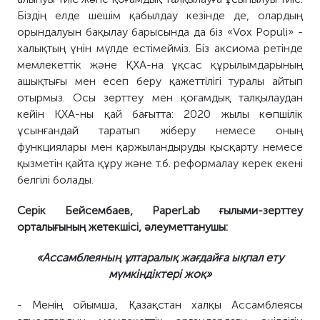
Біздің елде шешім қабылдау кезінде де, олардың
орындалуын бақылау барысында да біз «Vox Populi» -
халықтың үнін мүлде естімейміз. Біз аксиома ретінде
мемлекеттік және ҚХА
-на ұқсас
құрылымдарының
ашықтығы мен есеп беру қажеттілігі туралы айтып
отырмыз. Осы зерттеу мен қоғамдық талқылаудан
кейін ҚХА-ны қай бағытта: 2020 жылы көпшілік
ұсынғандай тарат
ып жібер
у немесе оның
функциялары мен қаржыландыруды қысқарту немесе
қызметін қайта құру және т.б. реформалау керек екені
белгілі болады
.
Серік Бейсембаев, PaperLab ғылыми-зерттеу
орталығының жетекшісі, әлеуметтанушы:
«Ассамблеяның ұлтаралық жағдайға ықпал ету
мүмкінді
ктер
і жоқ»
-
Менің
ойымша
, Қазақстан халқы Ассамблеясы