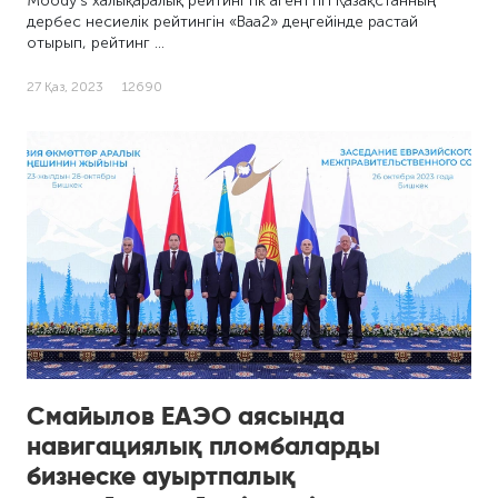
Moody's халықаралық рейтингтік агенттігі Қазақстанның
дербес несиелік рейтингін «Baa2» деңгейінде растай
отырып, рейтинг …
27 Қаз, 2023
12690
Смайылов ЕАЭО аясында
навигациялық пломбаларды
бизнеске ауыртпалық