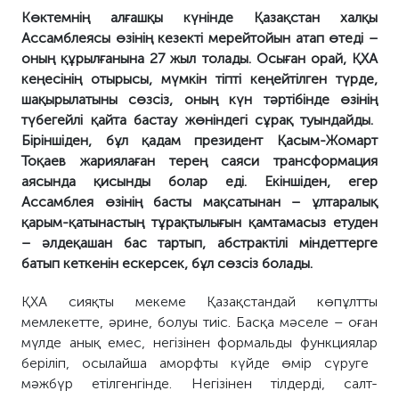
Көктемнің алғашқы күні
нде
Қазақстан халқы
Ассамблеясы өзінің кезекті мерейтойын атап өтеді –
оның құрылғанына
27 жыл
т
олады. Осыған орай, ҚХА
кеңесінің отырысы, мүмкін
тіпті
кеңейтілген
түрде,
шақырылатыны сөзсіз, оның күн тәртібінде
өзінің
түбегейлі қайта бастау
жөніндегі сұрақ
туындайды
.
Біріншіден, бұл қадам
п
резидент Қасым-Жомарт
Тоқаев жариялаған терең саяси трансформация
аясында қисынды болар еді. Екіншіден,
егер
Ассамблея өзінің басты мақсаты
нан
– ұлтаралық
қарым-қатынастың тұрақтылығын қамтамасыз етуден
–
әлдеқашан бас тартып, абстрактілі міндеттерге
батып кеткенін ескерсек, бұл сөзсіз
болады
.
ҚХА сияқты мекеме Қазақстан
дай
көпұлтты
мемлекетте, әрине, болуы
тиіс
.
Басқа мәселе – оған
мүлде
анық емес, негізінен формальды функциялар
беріліп,
осылайша аморфты күйде өмір сүруге
мәжбүр
етілгенгінде
. Негізінен тілдерді, салт-