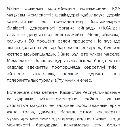
Өз
інің осындай
мәртебесінің нәтижесінде ҚХА
маңызды мемлекеттік шешімдерді қабылдауға дерлік
қатыспайтын ел президентінің бастамаларын
білдіретін декоративті органға айналды («ҚХА
-дан
сайлаған депутаттар» есептелмейді). Менің ойымша,
халықтың 30 п
роценті
саяси процестен іс жүзінде
шығып қалған аз ұлттар
бар
екенін ескерсек, бұл қол
жетпес
ысырапшылдық
. Және бұл өте үлкен мәселе.
Мемлекеттік басқару құрылымдарында
басқа ұлтты
кадрлар адекватты пропорцияда көрсетілуі
тиіс
,
әйтпесе әділеттілік, келісім, құрмет пен
толеранттылық туралы айту мүмкін емес.
Естеріңізге сала кетейін, Қазақстан Республикасының
халықаралық міндеттемелеріне сәйкес ұлттық
саясаттың мақсаты ең алдымен әрбір адамның еркін
және толық дамуын, барлық этнос өкілдерінің
құқықтары мен мүмкіндіктерінің теңдігін
,
соның ішінде
мемлекетті басқару
да
, қамтамасыз ету
болып