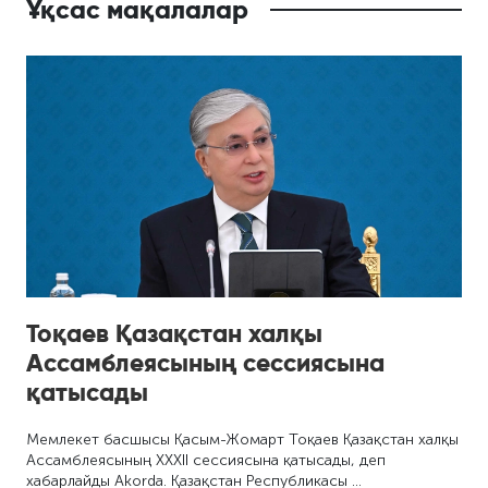
Ұқсас мақалалар
Тоқаев Қазақстан халқы
Ассамблеясының сессиясына
қатысады
Мемлекет басшысы Қасым-Жомарт Тоқаев Қазақстан халқы
Ассамблеясының ХХХІІ сессиясына қатысады, деп
хабарлайды Akorda. Қазақстан Республикасы …