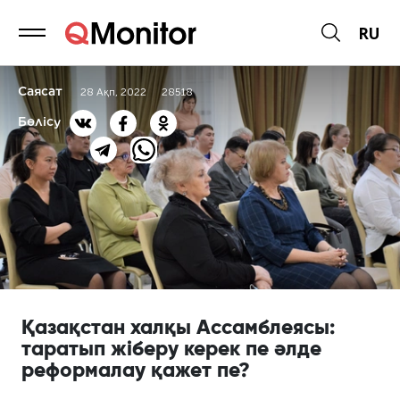
RU
Саясат
28 Ақп, 2022
28518
Бөлісу
Қазақстан халқы Ассамблеясы:
таратып жіберу керек пе әлде
реформалау қажет пе?