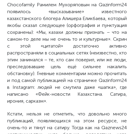
Chocofamily
Рамилем Мухоряповым на
Qazinform
24
появилось «высказывание» известного
казахстанского блогера Алишера Еликбаева, который
якобы сказал следующее (орфография и пунктуация
сохранены): «Мы, казахи должны признать – что на
самом-то деле мы не очень то и культурные». Скрин
с этой «цитатой» достаточно активно
распространяли в социальных сетях (неизвестно, кто
этим занимался – те, кто сам поверил, или же люди,
преследовавшие цель ещё сильнее накалить
обстановку). Гневные комментарии можно прочитать
и под самой публикацией на страничке
Qazinform
24
в
Instagram
: людей не смутила даже «шапка», где
написано «Фейк-новости Казахстана. Сатира,
ирония, сарказм».
Кстати, нельзя не отметить, что довольно много
публикаций, появляющихся на этом ресурсе, не
очень-то и тянут на сатиру. Тогда как на
Qaznews
24