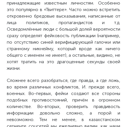
принадлежащие известным личностям. Особенно
это популярно в «Твиттере». Часто можно встретить
откровенно бредовые высказывания, написанные от
лица политиков, пропагандистов и т.д.
Осведомлённые люди с большой долей вероятности
сразу определят фейковость публикации (например,
по отсутствию синей верифицирующей галочки или
странному никнейму, который вроде как ничего
общего с именем не имеет), а остальные, видимо, не
хотят тратить на это драгоценные секунды своей
жизни.
Сложнее всего разобраться, где правда, а где ложь,
во время различных конфликтов, И. прежде всего,
военных. Во-первых, фейки создают все стороны
подобных противостояний, причём в огромном
количестве. Во-вторых, проверить правдивость
информации довольно сложно, а порой и
невозможно. Тем не менее, в казахстанском
сегменте соцсетей мы ежедневно видим, как наши