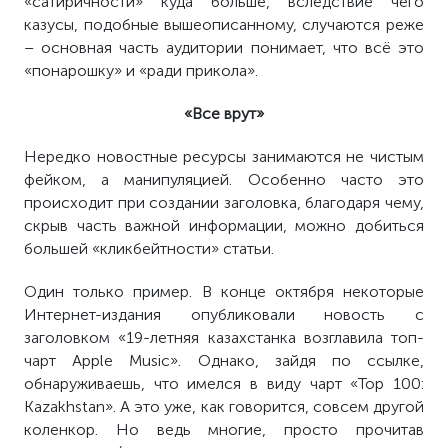
«сатиричности» куда больше, вследствие чего
казусы, подобные вышеописанному, случаются реже
– основная часть аудитории понимает, что всё это
«понарошку» и «ради прикола».
«Все врут»
Нередко новостные ресурсы занимаются не чистым
фейком, а манипуляцией. Особенно часто это
происходит при создании заголовка, благодаря чему,
скрыв часть важной информации, можно добиться
большей «кликбейтности» статьи.
Один только пример. В конце октября некоторые
Интернет-издания опубликовали новость с
заголовком «19-летняя казахстанка возглавила топ-
чарт
Apple
Music
». Однако, зайдя по ссылке,
обнаруживаешь, что имелся в виду чарт «
Top
100:
Kazakhstan
». А это уже, как говорится, совсем другой
коленкор. Но ведь многие, просто прочитав