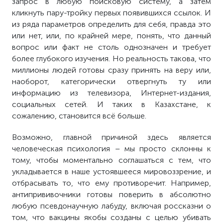
запрос в любую поисковую систему, а затем
кликнуть пару-тройку первых появившихся ссылок. И
из ряда параметров определить для себя, правда это
или нет, или, по крайней мере, понять, что данный
вопрос или факт не столь однозначен и требует
более глубокого изучения. Но реальность такова, что
миллионы людей готовы сразу принять на веру или,
наоборот, категорически
отвергнуть
ту или
информацию из
телевизора
, Интернет-издания,
социальных сетей. И таких в Казахстане, к
сожалению, становится всё больше.
Возможно, главной причиной здесь является
человеческая психология – мы просто склонны к
тому, чтобы моментально соглашаться с тем, что
укладывается в наше устоявшееся мировоззрение, и
отбрасывать то, что ему противоречит. Например,
антипрививочники готовы поверить в абсолютно
любую псевдонаучную лабуду, включая россказни о
том, что вакцины якобы созданы с целью убивать