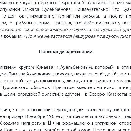
учил «ответку» от первого секретаря Алакольского райком
спублики Олжаса Сулейменова. Примечательно, что Куан
 отдел организационно-партийной работы, а после п
ём, с трибуны пленума признал, что действительно у не
упился, не смог своевременно подняться на должный уро
м добавил:
«Но я же не заставлял Машурова под дулом пист
Попытки дискредитации
ижним кругом Кунаева и Ауельбековым, который, в отли
цем Димаша Ахмедовича, похоже, началась ещё до 16-го съе
, который, так уж сложилось, дважды становился преемник
м Тургайского обкомов. При этом вместе они никогда не 
в Целиноградской области, а другой – в Северо-Казахстанс
заявил, что в отношении неугодных для бывшего руководст
ёл пример. В ноябре 1985-го, за три месяца до съезда, Б
еобходимо написать в ЦК информацию о негативной стор
м Кокчетавского и Тургайского обкомов. Помощник и «пра