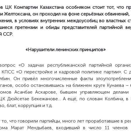
 ЦК Компартии Казахстана особняком стоит тот, что пр
ии Желтоксана, он проходил на фоне серьёзных обвинений,
жения, в условиях внутренних междоусобиц во властных ст
шиеся претензии и обиды представителей партийной вер
й ССР.
«Нарушители ленинских принципов»
опрос «О задачах республиканской партийной орган
ЦК КПСС «О перестройке и кадровой политике партии». С
лбин. Он привёл многочисленные факты злоупотреблен
рганов, особо остановившись на ближнем круге Кунаева –
комов Асанбае Аскарове, бывшем управляющем делами
ЦК Дюйсетае Бекежанове… А ещё, по словам Колбина, в 
, блат, коррупция и т.д.
 то, что говорили партийцы, много лет проработавшие в р
кома Марат Мендыбаев, входивший в число 11 членов