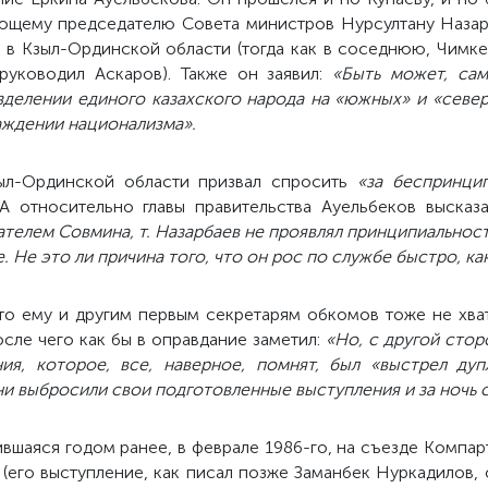
ющему председателю Совета министров Нурсултану Назарб
л в Кзыл-Ординской области (тогда как в соседнюю, Чимк
руководил Аскаров). Также он заявил:
«Быть может, сам
зделении единого казахского народа на «южных» и «север
аждении национализма».
ыл-Ординской области призвал спросить
«за беспринцип
 относительно главы правительства Ауельбеков высказа
ателем Совмина, т. Назарбаев не проявлял принципиальност
. Не это ли причина того, что он рос по службе быстро, ка
что ему и другим первым секретарям обкомов тоже не хва
сле чего как бы в оправдание заметил:
«Но, с другой стор
ия, которое, все, наверное, помнят, был «выстрел ду
 выбросили свои подготовленные выступления и за ночь с
вшаяся годом ранее, в феврале 1986-го, на съезде Компар
 (его выступление, как писал позже Заманбек Нуркадилов