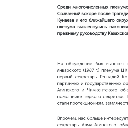
Среди многочисленных пленумов
Созванный вскоре после трагед
Кунаева и его ближайшего окру
пленума выплеснулись накопив
прежнему руководству Казахско
На обсуждение был вынесен в
январского (1987 г.) пленума 
первый секретарь Геннадий Ко
партийных и государственных о
Атинского и Чимкентского об
помощнике первого секретаря 
стали протекционизм, землячество
Впрочем, нас больше интересует
секретарь Алма-Атинского об