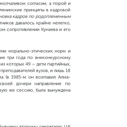
молчаливом согласии, а порой и
ленинские принципы в кадровой
ановка кадров по родоплеменным
ников давалось крайне нелегко,
ом сопротивлении Кунаева и его
тии морально-этических норм и
щие три года по внеконкурсному
из которых 49 – дети партийных,
 преподавателей вузов, и лишь 18
а (в 1985-м он возглавил Алма-
 своей дочери направление по
рвую же сессию, была вынуждена
о бывшему второму секретарю ЦК