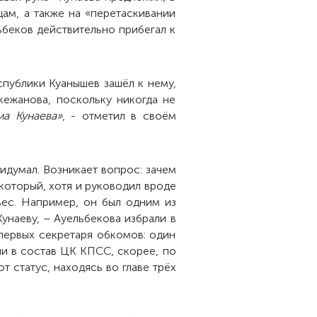
цам, а также на «перетаскивании
ьбеков действительно прибегал к
публики Куанышев зашёл к нему,
кежанова, поскольку никогда не
ма Кунаева»
, - отметил в своём
идумал. Возникает вопрос: зачем
который, хотя и руководил вроде
вес. Например, он был одним из
унаеву, – Ауельбекова избрали в
 первых секретаря обкомов: один
ли в состав ЦК КПСС, скорее, по
т статус, находясь во главе трёх