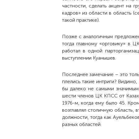
частности, сделать акцент на г
кадров» из области в область (
такой практике).
Позже с аналогичным предложен
тогда главному «орговику» в Ц
работал в одной парторганиза
выступлении Куанышев.
Последнее замечание – это толь
плелись такие интриги? Видимо,
бы далеко не самыми значимыми
шести членов ЦК КПСС от Казахс
1976-м, когда ему было 45. Кро
возглавлял столичную область, 
должности, тогда как Ауельбеков
разных областей.