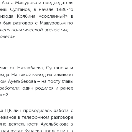
а Азата Машурова и председателя
ыш Султанов, в начале 1986-го
рихода Колбина «сосланный» в
го был разговор с Машуровым по
вень политической зрелости»,
–
олета».
чие от Назарбаева, Султанова и
зда. На такой вывод наталкивает
ом Ауельбекова – на посту главы
работали: один родился и ранее
кой.
ва ЦК лиц проводилась работа с
екежанов в телефонном разговоре
оне деятельности Ауельбекова в
вая рука» Кунаева предложил, в