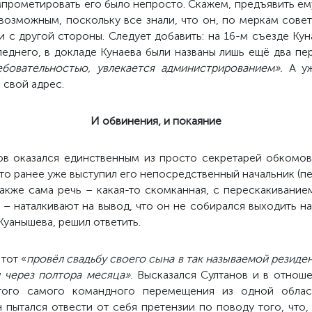
прометировать его было непросто. Скажем, предъявить ем
возможным, поскольку все знали, что он, по меркам совет
и с другой стороны. Следует добавить: на 16-м съезде Ку
леднего, в докладе Кунаева были названы лишь ещё два пер
ебовательностью, увлекается администрированием».
А у
 свой адрес.
И обвинения, и покаяние
ов оказался единственным из просто секретарей обкомов
что ранее уже выступил его непосредственный начальник (
акже сама речь – какая-то скомканная, с перескакивание
 – наталкивают на вывод, что он не собирался выходить на
Куанышева, решил ответить.
тот «
провёл свадьбу своего сына в так называемой резид
и через полтора месяца»
. Высказался Султанов и в отнош
того самого командного перемещения из одной облас
 пытался отвести от себя претензии по поводу того, что,