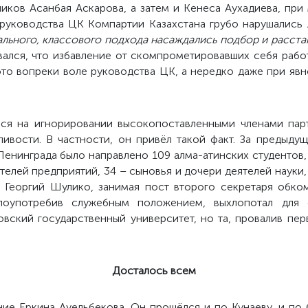
иков Асанбая Аскарова, а затем и Кенеса Аухадиева, при 
руководства ЦК Компартии Казахстана грубо нарушались 
льного, классового подхода насаждались подбор и расст
ался, что избавление от
скомпрометировавших себя работ
это вопреки воле руководства ЦК, а нередко даже при явн
ся на игнорировании высокопоставленными членами пар
ивости. В частности, он привёл такой факт. За предыду
Ленинграда было направлено 109 алма-атинских студентов, 
елей предприятий, 34 – сыновья и дочери деятелей науки,
 Георгий Шулико, занимая пост второго секретаря обком
лоупотребив служебным положением, выхлопотал для
вский государственный университет, но та, провалив пе
Досталось всем
ие Еркина Ауельбекова. Он прошёлся и по Кунаеву, и п