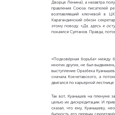
Дворце Ленина), а назавтра пол
правления Союза писателей ре
возглавлявший ключевой в ЦК
Карагандинский обком секретар
этому поводу. «
Да, здесь я ост
покаялся Султанов. Правда, пото
«Подковёрная борьба» между бл
многих других, не был выдвижен
выступление Оразбека Куанышева
сначала Кокчетавского, а пото
двигался по карьерной лестнице 
Так вот, Куанышев на пленуме 
целью их дискредитации. И прив
сказал, что ему, Куанышеву, н
бытность его первым секретарё