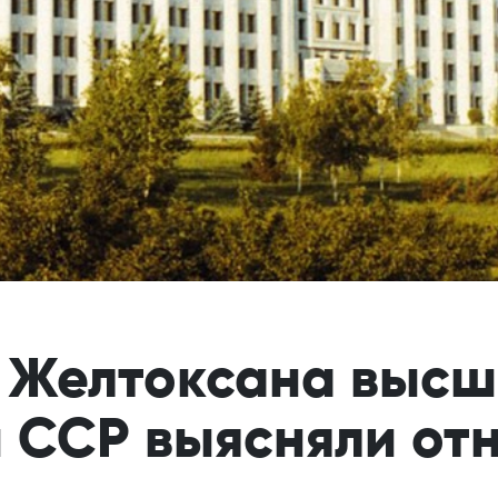
е Желтоксана высш
й ССР выясняли от