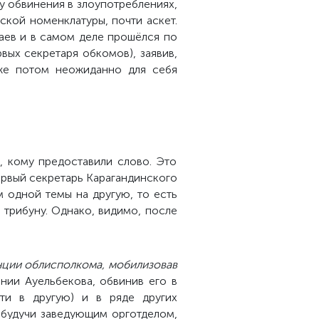
у обвинения в злоупотреблениях,
ской номенклатуры, почти аскет.
наев и в самом деле прошёлся по
вых секретаря обкомов), заявив,
же потом неожиданно для себя
, кому предоставили слово. Это
первый секретарь Карагандинского
м одной темы на другую, то есть
 трибуну. Однако, видимо, после
енции облисполкома, мобилизовав
ении Ауельбекова, обвинив его в
ти в другую) и в ряде других
 будучи заведующим орготделом,