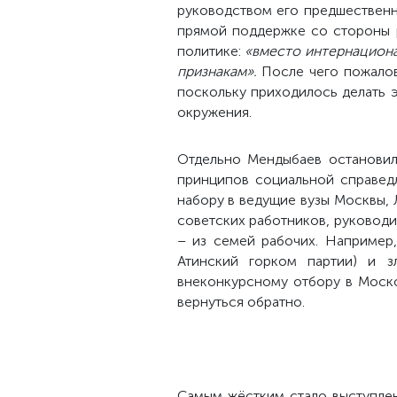
руководством его предшественн
прямой поддержке со стороны 
политике:
«вместо интернациона
признакам».
После чего пожалов
поскольку приходилось делать 
окружения.
Отдельно Мендыбаев остановил
принципов социальной справедл
набору в ведущие вузы Москвы, 
советских работников, руководит
– из семей рабочих. Например,
Атинский горком партии) и з
внеконкурсному отбору в Моско
вернуться обратно.
Самым жёстким стало выступлен