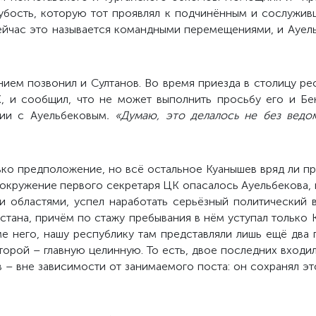
рубость, которую тот проявлял к подчинённым и сослужив
сейчас это называется командными перемещениями, и Ауел
ием позвонил и Султанов. Во время приезда в столицу рес
К, и сообщил, что не может выполнить просьбу его и Бе
ции с Ауельбековым
. «Думаю, это делалось не без ведо
ко предположение, но всё остальное Куанышев вряд ли пр
 окружение первого секретаря ЦК опасалось Ауельбекова, 
 областями, успел наработать серьёзный политический 
тана, причём по стажу пребывания в нём уступал только К
ме него, нашу республику там представляли лишь ещё два
второй – главную целинную. То есть, двое последних входи
 – вне зависимости от занимаемого поста: он сохранял это