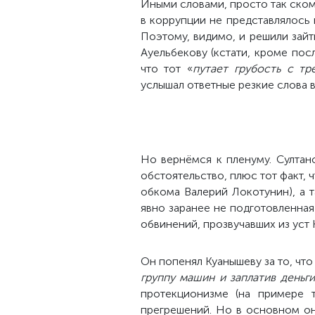
Иными словами, просто так ском
в коррупции не представлялось 
Поэтому, видимо, и решили зайт
Ауельбекову (кстати, кроме пос
что тот «
путает грубость с тр
услышал ответные резкие слова в
Но вернёмся к пленуму. Султан
обстоятельство, плюс тот факт, 
обкома Валерий Локотунин), а т
явно заранее не подготовленная
обвинений, прозвучавших из уст 
Он попенял Куанышеву за то, что 
группу машин и заплатив деньг
протекционизме (на примере 
прегрешений. Но в основном он