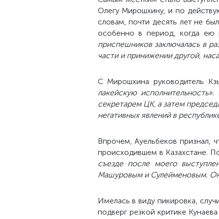
Олегу Мирошхину, и по действу
словам, почти десять лет не бы
особенно в период, когда ею 
приспешников заключалась в ра
части и принижении другой, нас
С Мирошхина руководитель Кз
лакейскую исполнительность».
А
секретарем ЦК, а затем председ
негативных явлений в республике
Впрочем, Ауельбеков признал, 
происходившем в Казахстане. По
съезде после моего выступлен
Машуровым и Сулейменовым. Они
Имелась в виду пикировка, случи
подверг резкой критике Кунаева