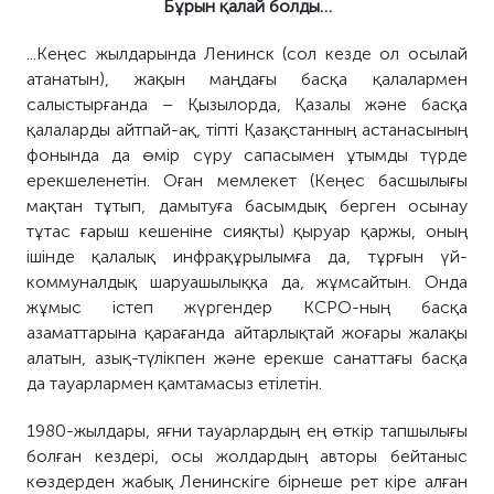
Бұрын
қалай болды
…
..
.
Кеңес жылдарында Ленинск (сол кезде ол осылай
атанатын), жақын маңдағы басқа қалалар
мен
салыстырғанда
– Қызылорда, Қазалы және басқа
қалаларды айтпа
й-ақ
, тіпті Қазақстанның астанасының
фонында да өмір сүру сапасымен ұтымды түрде
ерекшеленетін. Оған мемлекет (Кеңес басшылығы
мақтан тұтып, дамытуға басымдық берген осынау
тұтас ғарыш кешеніне сияқты) қыруар қаржы, оның
ішінде қалалық инфрақұрылымға да, тұрғын үй-
коммуналдық шаруашылыққа да
, жұмсай
тын. Онда
жұмыс істеп жүргендер КСРО-ның басқа
азаматтарына қарағанда айтарлықтай жоғары жалақы
алатын, азық-түлікпен және ерекше санаттағы басқа
да тауарлармен қамтамасыз етілетін.
1980-жылдары, яғни тауарлардың ең өткір тапшылығы
болған
кезде
рі
,
осы
жолдардың авторы бейтаныс
көздерден жабы
қ
Ленинскіге бірнеше рет кіре ал
ған