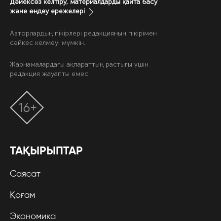
Дәйексөз келтіру, материалдарды қайта басу
және өңдеу ережелері
Авторлардың пікірлері редакцияның пікірімен
сәйкес келмеуі мүмкін.
Жарнамалардағы ақпараттың растығы үшін
редакция жауапты емес.
16+
ТАҚЫРЫПТАР
Саясат
Қоғам
Экономика