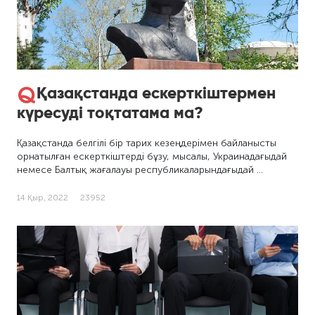
Қазақстанда ескерткіштермен
күресуді тоқтатама ма?
Қазақстанда белгілі бір тарих кезеңдерімен байланысты
орнатылған ескерткіштерді бұзу, мысалы, Украинадағыдай
немесе Балтық жағалауы республикаларындағыдай …
14 Қыр, 2022
23952