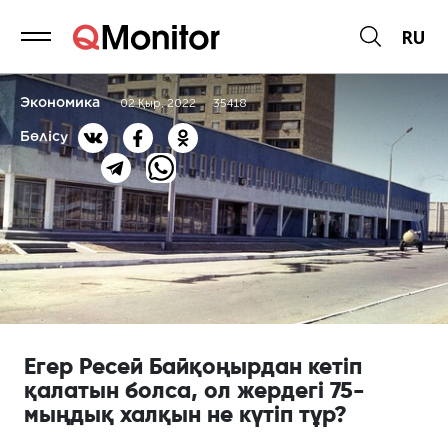
RU
Экономика
02 Қыр, 2022
35418
Бөлісу
Егер Ресей Байқоңырдан кетіп
қалатын болса, ол жердегі 75-
мыңдық халқын не күтіп тұр?