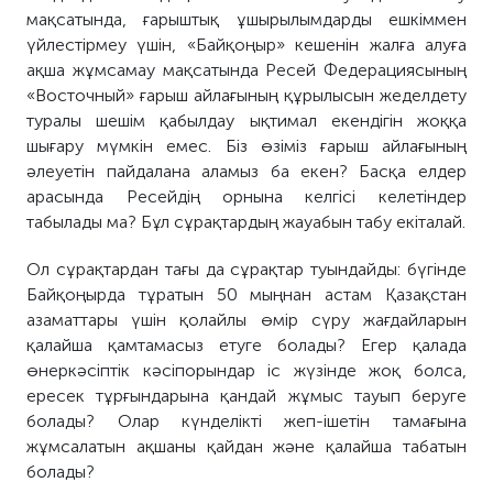
мақсатында, ғарыштық ұшырылымдарды ешкіммен
үйлестірмеу үшін, «Байқоңыр» кешенін жалға алуға
ақша жұмсамау мақсатында Ресей Федерациясының
«Восточный» ғарыш айлағының құрылысын жеделдету
туралы шешім қабылдау ықтимал екендігін жоққа
шығару мүмкін емес. Біз өзіміз ғарыш айлағының
әлеуетін пайдалана аламыз ба екен? Басқа елдер
арасында Ресейдің орнына келгісі келетіндер
табылады ма? Бұл сұрақтардың жауабын табу екіталай.
Ол сұрақтардан тағы да сұрақтар туындайды: бүгінде
Байқоңырда тұратын 50 мыңнан астам Қазақстан
азаматтары үшін қолайлы өмір сүру жағдайларын
қалайша қамтамасыз етуге болады? Егер қалада
өнеркәсіптік кәсіпорындар іс жүзінде жоқ болса,
ересек тұрғындарына қандай жұмыс тауып беруге
болады? Олар күнделікті жеп-ішетін тамағына
жұмсалатын ақшаны қайдан және қалайша табатын
болады?