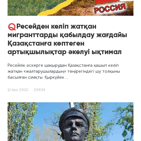
Ресейден келіп жатқан
мигранттарды қабылдау жағдайы
Қазақстанға көптеген
артықшылықтар әкелуі ықтимал
Ресейлік әскерге шақырудан Қазақстанға қашып келіп
жатқан «жалтарушылардың» төңірегіндегі шу толқыны
басылған сияқты. Қыркүйек …
11 Қаз, 2022
20634