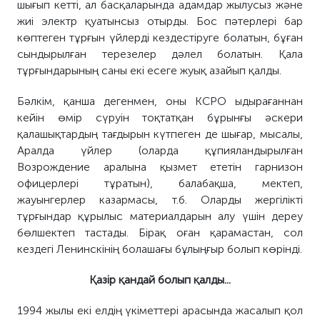
шы
ғып кетті
, ал басқаларында адамдар
жылусыз
және
жиі электр қуатынсыз отырды. Бос пәтерлері бар
көптеген тұрғын үйлерді кездестіруге болатын, бұған
сын
дырылған терезелер
дәлел
болатын
. Қала
тұрғындарының саны екі есеге жуық азай
ып қал
ды.
Бәлкім,
қанша дегенмен,
о
ны
КСРО ыдырағаннан
кейін өмір сүруін тоқтатқан бұрынғы әскери
қала
шықт
ардың тағдырын күтпеген
де
шығар, мысалы,
Аралда үйлер (
оларда
құпия
ландырылған
Возрождение
аралына қызмет ететін гарнизон
офицерлері
тұратын
), балабақша, мектеп,
жауынгерлер казармасы, т.б.
Оларды ж
ергілікті
тұрғындар құрылыс материалдары
н алу
үшін дереу
бөлшектеп тастады.
Бірақ
оған қарамастан, сол
кездегі Ленинскінің болашағы бұлыңғыр болып көрінді.
Қазір
қандай бол
ып қал
ды...
1994 жылы екі елдің үкіметтері арасында жасалып
қ
ол