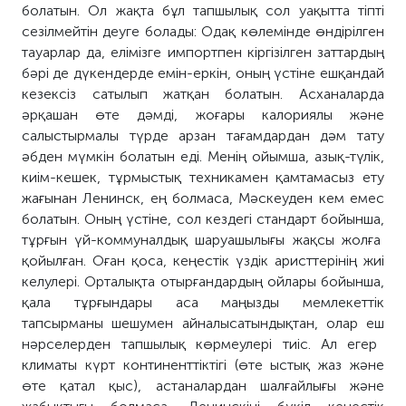
болатын
. Ол жақта бұл тапшылық
сол уақытта тіпті
сезілме
йтін
деуге болады: Одақ көлемінде өндіріл
ген
тауарлар да
, ел
іміз
ге импортпен кір
гізіл
ген
заттардың
бәрі
де
дүкендерде емін-еркін,
оның үстіне ешқандай
кезексіз сатыл
ып жатқан болатын
. Асханаларда
әрқашан өте дәмді, жоғары калориялы және
салыстырмалы түрде арзан тағамдардан дәм тату
әбден
мүмкін бол
атын еді
.
Менің ойымша, а
зық-түлік,
киім-кешек, тұрмыстық техникамен қамтамасыз ету
жағынан Ленинск, ең болмаса, Мәскеуден кем
емес
болатын
. Оның үстіне, сол кездегі стандарт бойынша
,
тұрғын үй-коммуналдық шаруашылығы жақсы жолға
қойылған.
Оған қоса,
кеңестік үздік
аристтерінің
жиі
келулері. Орталықта отырғандардың ойлары бойынша,
қала тұрғындары аса маңызды мемлекеттік
тапсырманы шешумен айналысатындықтан, олар еш
нәрселерден тапшылық көрмеулері тиіс
. Ал егер
климаты күрт континенттік
тігі
(
өте
ыстық
жаз
және
өте
қатал
қыс
), астаналардан шалғай
лығы
және