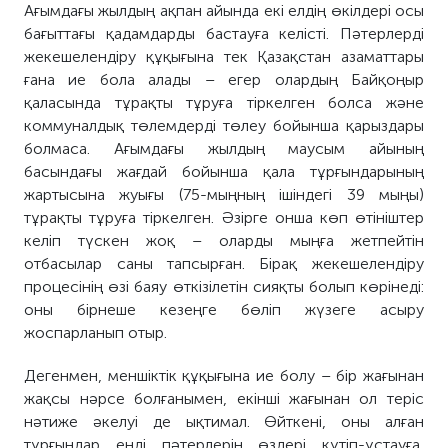
Ағымдағы жылдың ақпан айында екі елдің өкілдері осы
бағыттағы қадамдарды бастауға келісті. Пәтерлерді
жекешелендіру құқығына тек Қазақстан азаматтары
ғана ие бола алады – егер олардың Байқоңыр
қаласында тұрақты тұруға тіркелген болса және
коммуналдық төлемдерді төлеу бойынша қарыздары
болмаса. Ағымдағы жылдың маусым айының
басындағы жағдай бойынша қала тұрғындарының
жартысына жуығы (75-мыңның ішіндегі 39 мыңы)
тұрақты тұруға тіркелген. Әзірге онша көп өтініштер
келіп түскен жоқ – оларды мыңға жетпейтін
отбасылар саны тапсырған. Бірақ жекешелендіру
процесінің өзі баяу өткізілетін сияқты болып көрінеді:
оны бірнеше кезеңге бөліп жүзеге асыру
жоспарланып отыр.
Дегенмен, меншіктік құқығына ие болу – бір жағынан
жақсы нәрсе болғанымен, екінші жағынан ол теріс
нәтиже әкелуі де ықтимал. Өйткені, оны алған
тұрғындар енді пәтерлерін өздері күтіп-ұстауға,