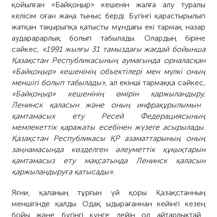
қ
ойылған «Байқоңыр» кешенін жалға алу туралы
келісім
о
ған жаңа тыныс берді. Бүгінгі қарастырылып
жатқан тақырыпқа қатысты
мұндағы
екі
тармақ
назар
аудара
рарлық болып табылады
. Олардың біріне
сәйкес
, «1991 жылғы 31 тамыздағы жағдай бойынша
Қазақстан Республикасының аумағында орналасқан
«Байқоңыр» кешенінің объектілері мен мүлкі оның
меншігі болып табылады»,
ал екінші
тармаққа
сәйкес
,
«Байқоңыр» кешенінің өмірін қаржыландыру
,
Ленинск қаласы
н және
оның инфрақұрылымын
қамтамасых ету
Ресей Федерациясының
мемлекеттік қаражаты есебінен жүзеге асырылады.
Қазақстан Республикасы ҚР азаматтарының оның
заңнамасында көзделген әлеуметтік құқықтарын
қамтамасыз ету мақсатында Ленинск қаласын
қаржыландыруға қатысады».
Яғни, қаланың тұрғын үй қоры Қазақстанның
меншігінде қалды. Одақ ыдырағаннан кейінгі кезең
бойы және
бүгінгі күнге дейін ол айтарлықтай