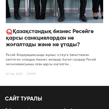
Қазақстандық бизнес Ресейге
қарсы санкциялардан не
жоғалтады және не ұтады?
Ресей Федерациясында жұмыс істеуге бағытталған
көптеген отандық бизнес өкілдері бүгінгі күндері Ресей
экономикасының оған қарсы еңгізілген …
14 Нау, 2022
21990
САЙТ ТУРАЛЫ