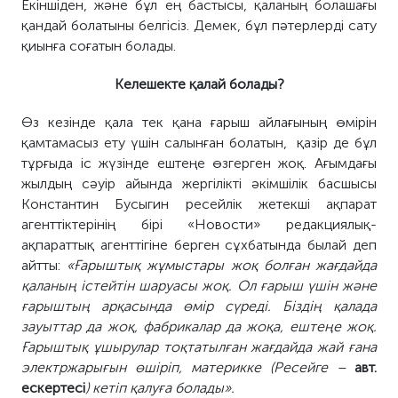
Екіншіден, және бұл ең бастысы, қаланың болашағы
қандай болатыны белгісіз. Демек, бұл пәтерлерді сату
қиынға соғатын болады.
Келешекте қалай болады?
Өз кезінде қала тек қана ғарыш айлағының өмірін
қамтамасыз ету үшін салынған болатын, қазір де бұл
тұрғыда іс жүзінде ештеңе өзгерген жоқ. Ағымдағы
жылдың сәуір айында жергілікті әкімшілік басшысы
Константин Бусыгин ресейлік жетекші ақпарат
агенттіктерінің бірі «Новости» редакциялық-
ақпараттық агенттігіне берген сұхбатында былай деп
айтты:
«Ғарыштық жұмыстары жоқ болған жағдайда
қаланың істейтін шаруасы жоқ. Ол ғарыш үшін және
ғарыштың арқасында өмір сүреді. Біздің қалада
зауыттар да жоқ, фабрикалар да жоқа, ештеңе жоқ.
Ғарыштық ұшырулар тоқтатылған жағдайда жай ғана
электржарығын өшіріп, материкке (Ресейге –
авт.
ескертесі
) кетіп қалуға болады».