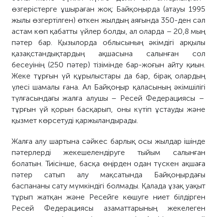
өзгерістерге ұшыраған жоқ: Байқоңырда (атауы 1995
жылы өзгертілген) өткен жылдың аяғында 350-ден сәл
астам көп қабатты үйлер болды, ал оларда – 20,8 мың
пәтер
бар
. Қызылорда облысының әкімдігі арқылы
қазақ
стандықтардың
ақшасына салынған сол
бесеуінің (250 пәтер)
тізімінде
бар-жоғын айту қиын.
Жеке тұрғын үй құрылыстары да бар, бірақ олардың
үлесі шамалы
ғана
. Ал Байқоңыр қаласының әкімшілігі
түлғасындағы
жалға алушы –
Ресе
й
Федерациясы –
тұрғын үй қорын басқар
ып
, оны күтіп ұстауды және
қызмет көрсетуді қаржыландыра
ды
.
Жалға алу шартына сәйкес барлық осы жылдар ішінде
пәтерлерді жекешелендіруге тыйым салынған
болатын. Тиісінше, басқа өңірден одан түскен ақшаға
пәтер сатып алу мақсатында Байқоңырдағы
баспананы сату мүмкіндігі болмады. Қалада ұзақ уақыт
тұрып жатқан және Ресейге көшуге ниет білдірген
Ресей Федерациясы азаматтарының жекелеген