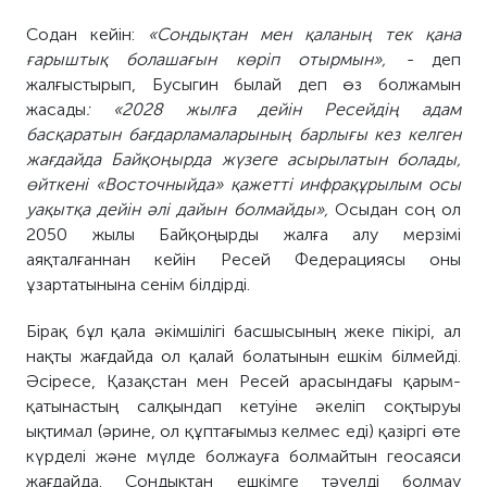
Содан кейін:
«Сондықтан мен қаланың тек қана
ғарыштық болашағын көріп отырмын», -
деп
жалғыстырып, Бусыгин былай деп өз болжамын
жасады
: «2028 жылға дейін Ресейдің адам
басқаратын бағдарламаларының барлығы кез келген
жағдайда Байқоңырда жүзеге асырылатын болады,
өйткені «Восточныйда» қажетті инфрақұрылым осы
уақытқа дейін әлі дайын болмайды»,
Осыдан соң ол
2050 жылы Байқоңырды жалға алу мерзімі
аяқталғаннан кейін Ресей Федерациясы оны
ұзартатынына сенім білдірді.
Бірақ бұл қала әкімшілігі басшысының жеке пікірі, ал
нақты жағдайда ол қалай болатынын ешкім білмейді.
Әсіресе, Қазақстан мен Ресей арасындағы қарым-
қатынастың салқындап кетуіне әкеліп соқтыруы
ықтимал (әрине, ол құптағымыз келмес еді) қазіргі өте
күрделі және мүлде болжауға болмайтын геосаяси
жағдайда. Сондықтан ешкімге тәуелді болмау