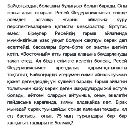
Байқоңырдың болашағы бұлыңғыр болып барады. Оны
жалға алып отырған Ресей Федерациясының өзінде
әлемдегі алғашқы «ғарыш айлағын» құру
перспективаларына қатысты көзқарастар біртұтас
емес: біреулер Ресейдің ғарыш айлағында
мүмкіндігінше ұзақ уақыт болуын сақтауы керек деп
есептейді, басқалары бірте-бірте ол жақтан шегініп
кетіп, «Восточный» атты ғарыш алаңына бағдарлануды
талап етеді. Ал біздің елімізге келетін болсақ, Ресей
Федерациясымен арендалық қарым-қатынасты
тоқтатып, Байқоңырды игерумен өзіміз айналысуымыз
қажет дегендердің үні күшейіп барады. Ғарыш айлағын
толығымен жабу керек деген шақыруларды жиі естуге
болады, өйткені олардың айтуынша, оның әкелетін
пайдасына қарағанда, зияны әлдеқайда көп. Бірақ
мынадай сұрақ туындайды: сонда қаланың тағдыры, ал
ең бастысы, оның 75-мың тұрғындары бар бар
халқының тағдыры не болмақ?