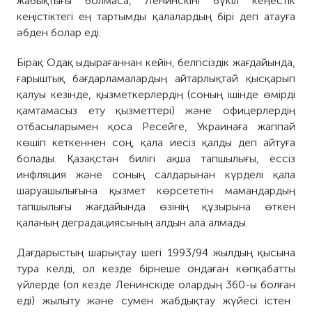
жа
бықтығы
болмаса, Ленинскіні бүкіл кеңестік
кеңістіктегі ең тартымды қалалардың бірі деп атауға
әбден
болар еді.
Бірақ Одақ ыдырағаннан кейін
,
белгісіздік
жағдайында
,
ғарыштық бағдарламалардың айтарлықтай қысқар
ып
қал
уы
кезінде
, қызметкерлердің (соның ішінде өмірді
қамтамасыз ету қызметтері) және офицерлердің
отбасыларымен
қоса
Ресейге, Украинаға жаппай
көш
іп кет
кеннен соң, қала иесіз қалды деп айтуға
болады. Қазақстан билігі ақша тапшылығы, ессіз
инфляция және соның салдарынан күрделі қала
шаруашылығына қызмет көрсететін мамандардың
тапшылығы жағдайында
өзінің
құзырына өткен
қаланың
деградациясының алдын ала алмады.
Дағдарыстың шарықтау шегі 1993/94 жылдың қысына
тура
келді, ол кезде бірнеше ондаған көпқабатты
үйлерде (ол кезде Ленинскіде олардың 360-ы болған
еді
) жыл
ыт
у және сумен жабдықтау жүйесі істен