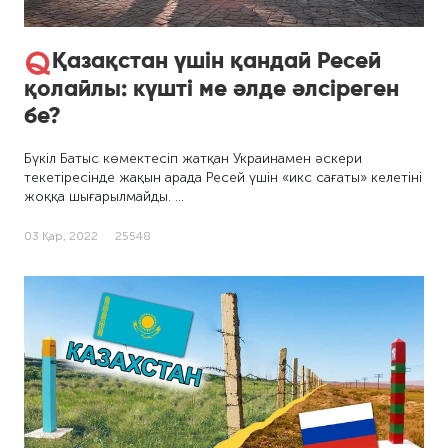
Қазақстан үшін қандай Ресей
қолайлы: күшті ме әлде әлсіреген
бе?
Бүкіл Батыс көмектесіп жатқан Украинамен әскери
текетіресінде жақын арада Ресей үшін «икс сағаты» келетіні
жоққа шығарылмайды. …
03 Қар, 2022
25548