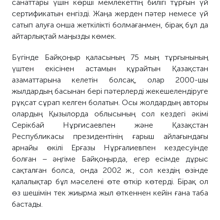
санаттары үшін көрші мемлекеттің билігі тұрғын үй
сертификатын енгізді. Жаңа жерден пәтер немесе үй
сатып алуға онша жеткілікті болмағанмен, бірақ бұл да
айтарлықтай маңызды көмек.
Бүгінде Байқоңыр қаласының 75 мың тұрғынының
үштен екісінен астамын құрайтын Қазақстан
азаматтарына келетін болсақ, олар 2000-шы
жылдардың басынан бері пәтерлерді жекешелендіруге
рұқсат сұрап келген болатын. Осы жолдардың авторы
олардың Қызылорда облысының сол кездегі әкімі
Серікбай Нұрғисаевпен және Қазақстан
Республикасы президентінің ғарыш айлағындағы
арнайы өкілі Ерғазы Нұрғалиевпен кездесуінде
болған – әңгіме Байқоңырда, егер есімде дұрыс
сақталған болса, онда 2002 ж., сол кездің өзінде
қалалықтар бұл мәселені өте өткір көтерді. Бірақ ол
өз шешімін тек жиырма жыл өткеннен кейін ғана таба
бастады.