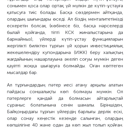
сонымен қоса олар ортақ үй мүлкін де күтіп-ұстауға
қатысуға тиіс болады. Басқа сөздермен айтқанда,
олардың шығындары өседі. Ал біздің менталитетімізді
ескеретін болсақ (көбінесе біз, басқа нәрселерді
былай қойғанда, тіпті КСК жиналыстарына да
бармаймыз), үйлерді күтіп-ұстау функцияларын
жергілікті биліктен тұрғын үй қорын инвестициялық
жекешелендіру купондарына (ИЖК) беру халықтың
жағдайының нашарлауына әкеліп соғуы мүмкін деген
қауіпті жоққа шығаруға болмайды. Оған көптеген
мысалдар бар.
Ал тұрғындардың пәтер иесі атану арқылы алатын
пайдасы соншалықты көп болмауы мүмкін. Ол
пәтерлерге қандай да болмасын айтарлықтай
сұраныс болатынына сенім шамалы. Біріншіден,
Байқоңырдағы тұрғын үйлердің барлығы дерлік ескі,
олар сонау кеңестік кезеңде салынған, олардың
көпшілігіне 40 және одан да көп жыл толып қойған.