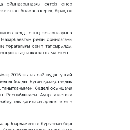
да ойындарындағы сәтсіз өнер
ке кінәсі болмаса керек, бірақ ол
жанов келді, оның жоғарылауына
 Назарбаевтың рөлін орындағаны
ың төрағалығы сеніп тапсырылды.
қызығушылықты жоғалтты ма екен –
бірақ 2016 жылғы сайлаудан үш ай
лгілі болды. Бұған қазақстандық
ық танытқанымен, беделі осыншама
ан Республикасы Ауыр атлетика
збеушілік қағидасы әрекет ететін
ғалар (парламентте бұрыннан бері