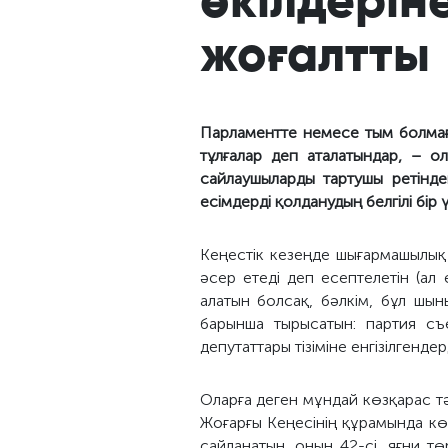
жоғалтты
Парламентте немесе тым болмаға
тұлғалар деп аталатындар, – о
сайлаушыларды тартушы ретінде
есімдерді қолданудың белгілі бір ү
Кеңестік кезеңде шығармашылық 
әсер етеді деп есептелетін (ал
алатын болсақ, бәлкім, бұл шын
барынша тырысатын: партия съ
депутаттары тізіміне енгізілгенд
Оларға деген мұндай көзқарас тә
Жоғарғы Кеңесінің құрамында көрі
сайланатын, оның 42-сі, яғни төр