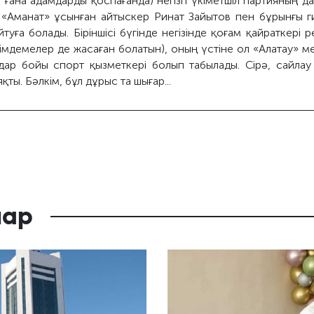
ғана адамдарды қоспағанда) негізгі үкіметшіл партияның да
й. «Аманат» ұсынған айтыскер Ринат Зайытов пен бұрынғы
туға болады. Біріншісі бүгінде негізінде қоғам қайраткері 
імдемелер де жасаған болатын), оның үстіне ол «Алатау» м
лдар бойы спорт қызметкері болып табылады. Сірә, сайла
қты. Бәлкім, бұл дұрыс та шығар...
лар