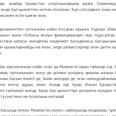
ды, алайда Қазақстан спортшыларыны жазғы Олимпиа
інде бұл қызметтен кеткен болатын. Бұл сәтсіздікке оның же
есімен есте қалған жоқ.
рламенттен кеткеннен кейін босаған орынға Нұрлан Әлім
спаны» және «Елбасы жолы» фильмдеріндегі жас Нұрсұлтан
Астана қаласы әкімдігінің мәдениет басқармасы басшысын
үгін қызықтырмайды ма екен, әлде режиссерлер оған деген 
.
бы аяқталғаннан кейін оған да Мәжілісте орын табылар еді, 
лық «алтынының» екеуі де допинг қолдану арқылы алғаны бе
оның басым бөлігі) де, билік өкілдері де оған немқұрайлыл
тке енгізу дұрыс емес болар еді. Қазір Ильин Қазақст
а талпынып жатыр, бірақ бұл әрекеттері допингке мүлдем тө
үсіністікке ие болатыны екіталай.
басында өткен Мәжілістің келесі сайлауында медиалық тұл