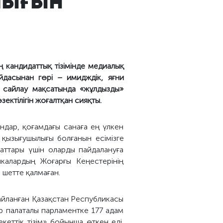
 кандидаттық тізімінде медиалық
йдасынан гөрі – имидждік, яғни
а сайлау мақсатында «жұлдызды»
 өзектілігін жоғалтқан сияқты.
ндар, қоғамдағы санаға ең үлкен
 қызығушылығы болғанын есімізге
саттары үшін оларды пайдалануға
калардың Жоғарғы Кеңестерінің
н шетте қалмаған.
сайланған Қазақстан Республикасы
бір палаталы парламентке 177 адам
екеттік тізім» бойынша өткен еді.