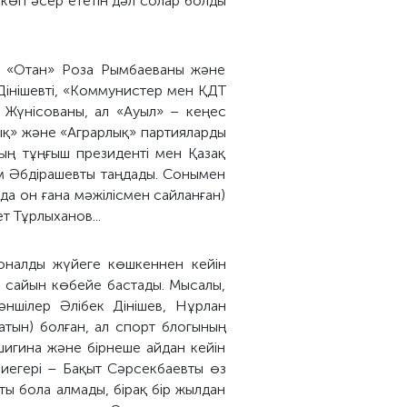
 көп әсер ететін дәл солар болды
сы «Отан» Роза Рымбаеваны және
 Дінішевті, «Коммунистер мен ҚДТ
 Жүнісованы, ал «Ауыл» – кеңес
тық» және «Аграрлық» партияларды
ың тұңғыш президенті мен Қазақ
м Әбдірашевты таңдады. Сонымен
да он ғана мәжілісмен сайланған)
т Тұрлыханов...
оналды жүйеге көшкеннен кейін
н сайын көбейе бастады. Мысалы,
ншілер Әлібек Дінішев, Нұрлан
атын) болған, ал спорт блогының
гина және бірнеше айдан кейін
иегері – Бақыт Сәрсекбаевты өз
ты бола алмады, бірақ бір жылдан