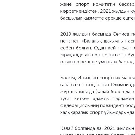
және спорт комитетін басқар
көрсеткендіктен, 2021 жылдың күз
басшылық қызметте ерекше ештең
2019 жылдың басында Сәпиев па
негізінен «Балалық шағымның а
себеп болған. Одан кейін оған 
Бірақ әлде актерлік оның өзін б
ол актер ретінде ұмытыла бастады
Бәлкім, Ильиннің спорттық манса
ғана өткен соң, оның Олимпиада
жұртшылығы да (қалай болса да, 
түсіп кеткен адамды парламен
федерациясының президенті болуғ
халықаралық спорт ұйымдарында т
Қалай болғанда да, 2021 жылдың 