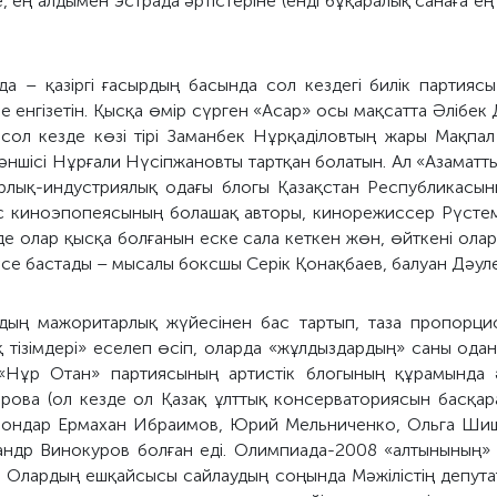
 ең алдымен эстрада әртістеріне (енді бұқаралық санаға ең
а – қазіргі ғасырдың басында сол кездегі билік партия
е енгізетін. Қысқа өмір сүрген «Асар» осы мақсатта Әлібек
сол кезде көзі тірі Заманбек Нұрқаділовтың жары Мақпал
әншісі Нұрғали Нүсіпжановты тартқан болатын. Ал «Азамат
арлық-индустриялық одағы блогы Қазақстан Республикасын
с киноэпопеясының болашақ авторы, кинорежиссер Рүсте
рде олар қысқа болғанын еске сала кеткен жөн, өйткені олар
се бастады – мысалы боксшы Серік Қонақбаев, балуан Дәуле
удың мажоритарлық жүйесінен бас тартып, таза пропорци
 тізімдері» еселеп өсіп, оларда «жұлдыздардың» саны ода
«Нұр Отан» партиясының артистік блогының құрамында ә
рова (ол кезде ол Қазақ ұлттық консерваториясын басқар
ондар Ермахан Ибраимов, Юрий Мельниченко, Ольга Шиши
андр Винокуров болған еді. Олимпиада-2008 «алтынының» 
ді. Олардың ешқайсысы сайлаудың соңында Мәжілістің депута