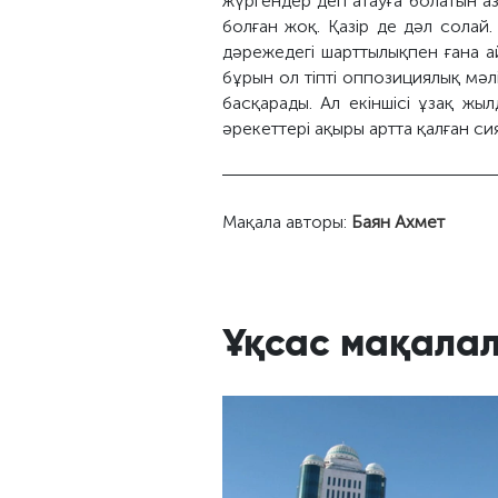
жүргендер деп атауға болатын аз 
болған жоқ. Қазір де дәл сола
дәрежедегі шарттылықпен ғана ай
бұрын ол тіпті оппозициялық мәл
басқарады. Ал екіншісі ұзақ жы
әрекеттері ақыры артта қалған сия
Мақала авторы:
Баян Ахмет
Ұқсас мақала