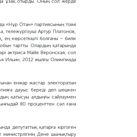
ада ұзақ отырды. Оның сол жерде
да «Нұр Отан» партиясының тізімі
 тележүргізуші Артур Платонов,
 ең көрсеткішті болғаны – билік
тобын тартты. Олардың қатарында
әрі актриса Майя Веронская, сол
лья Ильин, 2012 жылғы Олимпиада
ынан енжар ​​жастар электоратын
артияға дауыс береді деп шешкен
ардың қатысуы алдыңғы сайлаумен
ынғыдай 80 проценттен сәл ғана
да депутаттық қатарға кіргізген
т министрлігінің Дене шынықтыру