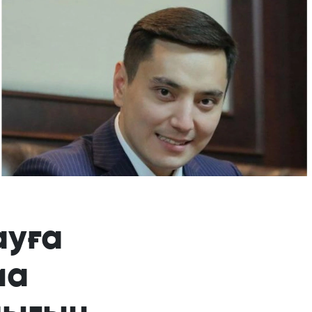
ауға
иа
лығын