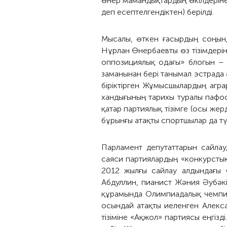
өнер мамандықтардың өкілдеріне,
деп есептелгендіктен) берілді.
Мысалы, өткен ғасырдың соңынд
Нұрлан Өнербаевты өз тізімдерін
оппозициялық одағы» блогын – 
заманынан бері танымал эстрада 
біріктірген Жұмысшылардың агр
хандығының тарихы туралы пафо
қатар партиялық тізімге (осы же
бұрынғы атақты спортшылар да тү
Парламент депутаттарын сайла
саяси партиялардың «конкурстық
2012 жылғы сайлау алдындағы 
Абдуллин, пианист Жәния Әубәкі
құрамында Олимпиадалық чемпи
осындай атақты иеленген Алекс
тізіміне «Ақжол» партиясы еңгіз