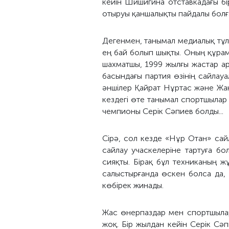
кейін Шишигина отставкадағы бі
отыруы қаншалықты пайдалы болғ
Дегенмен, танымал медиалық тұлғ
ең бай болып шықты. Оның құра
шахматшы, 1999 жылғы жастар ар
басындағы партия өзінің сайлау
әншілер Қайрат Нұртас және Жан
кездегі өте танымал спортшылар
чемпионы Серік Сәпиев болды...
Сірә, сол кезде «Нұр Отан» сай
сайлау учаскелеріне тартуға бо
сияқты. Бірақ бұл техниканың ж
салыстырғанда өскен болса да,
көбірек жинады.
Жас өнерпаздар мен спортшылард
жоқ. Бір жылдан кейін Серік Сә