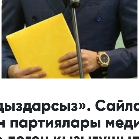
дыздарсыз». Сайл
н партиялары мед
е деген қызығушы