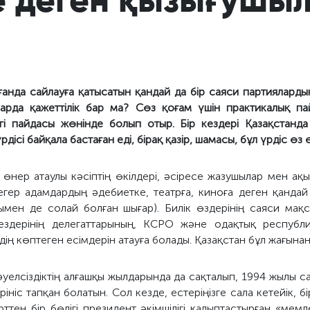
нда сайлауға қатысатын қандай да бір саяси партиялардың
ларда қажеттілік бар ма? Сөз қоғам үшін практикалық па
гі пайдасы жөнінде болып отыр. Бір кездері Қазақстанд
рдісі байқала бастаған еді, бірақ қазір, шамасы, бұл үрдіс өз
өнер атаулы кәсіптің өкілдері, әсіресе жазушылар мен ақы
 егер адамдардың әдебиетке, театрға, киноға деген қандай
ымен де солай болған шығар). Билік өздерінің саяси мақ
ездерінің делегаттарының, КСРО және одақтық республи
ердің көптеген есімдерін атауға болады. Қазақстан бұл жағына
уелсіздіктің алғашқы жылдарында да сақталып, 1994 жылы 
ніс тапқан болатын. Сол кезде, естеріңізге сала кетейік, 
ттен бір бөлігі президент әкімшілігі қалыптастырған «мемл