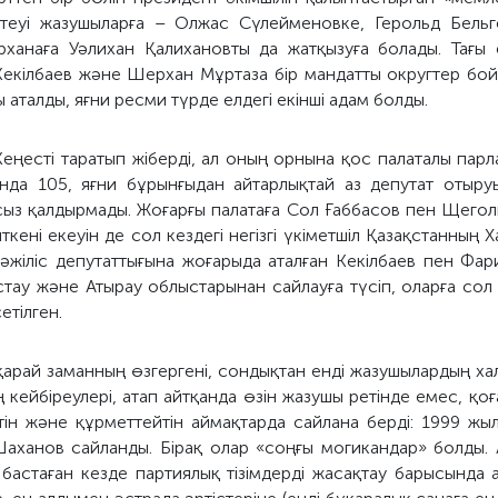
еуі жазушыларға – Олжас Сүлейменовке, Герольд Бельге
рханаға Уәлихан Қалихановты да жатқызуға болады. Тағы
екілбаев және Шерхан Мұртаза бір мандатты округтер бойы
 аталды, яғни ресми түрде елдегі екінші адам болды.
Кеңесті таратып жіберді, ал оның орнына қос палаталы парл
анда 105, яғни бұрынғыдан айтарлықтай аз депутат отыруы
з қалдырмады. Жоғарғы палатаға Сол Ғаббасов пен Щеголи
ені екеуін де сол кездегі негізгі үкіметшіл Қазақстанның Ха
әжіліс депутаттығына жоғарыда аталған Кекілбаев пен Фа
стау және Атырау облыстарынан сайлауға түсіп, оларға сол 
етілген.
қарай заманның өзгергені, сондықтан енді жазушылардың х
ң кейбіреулері, атап айтқанда өзін жазушы ретінде емес, қ
етін және құрметтейтін аймақтарда сайлана берді: 1999 ж
аханов сайланды. Бірақ олар «соңғы могикандар» болды. А
 бастаған кезде партиялық тізімдерді жасақтау барысынд