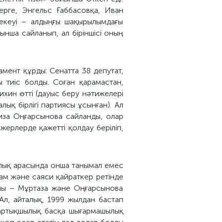
рге, Энгельс Ғаббасовқа, Иван
 екеуі – алдыңғы шақырылымдағы
нша сайланып, ал біріншісі оның
амент құрды: Сенатта 38 депутат,
 тиіс болды. Соған қарамастан,
хин өтті (дауыс беру нәтижелері
лық бірлігі партиясы ұсынған). Ал
риза Оңғарсынова сайланды, олар
жерлерде қажетті қолдау беріліп,
алық арасында онша танымал емес
оғам және саяси қайраткер ретінде
ылы – Мұртаза және Оңғарсынова
л, айталық, 1999 жылдан бастап
а артықшылық басқа шығармашылық