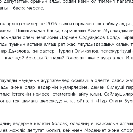
р депутаттың орынын алды, содан кейін ол төменгі палат
аны – басқа мәселе.
алардың есімдеріне 2016 жылғы парламенттік сайлау алдын
мында, Шишигинадан басқа, скрипкашы Айман Мұсаходжаева,
асындағы әлем чемпионы Дәрмен Сәдуақасов болды. Бірақ,
алды туының астына алғаш рет жас «жұлдыздардың» қалың 
ар Дұғалова, киноактер Нұрлан Әлімжанов, тележүргізуші 
 – кәсіпқой боксшы Геннадий Головкин және ауыр атлет И
лауалды науқанын жүргізгендер осылайша әдетте саяси жағ
лады және олар өздерінің кумирлеріне, демек билеуші ​​п
ұмыс істегенін немесе істемегенін айту қиын. Сайлаушыл
 онда тек шамалы дәрежеде ғана, өйткені «Нұр Отан» бұр
ың өздеріне келетін болсақ, олардың ешқайсысын алғашын
пиев мәжіліс депутат болып, кейіннен Мәдениет және спор