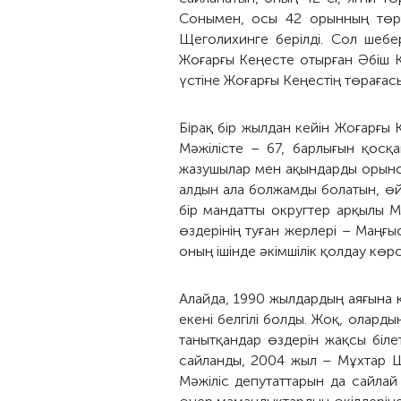
Сонымен, осы 42 орынның төрт
Щеголихинге берілді. Сол шебе
Жоғарғы Кеңесте отырған Әбіш К
үстіне Жоғарғы Кеңестің төрағасы
Бірақ бір жылдан кейін Жоғарғы 
Мәжілісте – 67, барлығын қосқ
жазушылар мен ақындарды орынсы
алдын ала болжамды болатын, өйтк
бір мандатты округтер арқылы М
өздерінің туған жерлері – Маңғы
оның ішінде әкімшілік қолдау көрс
Алайда, 1990 жылдардың аяғына 
екені белгілі болды. Жоқ, оларды
танытқандар өздерін жақсы біл
сайланды, 2004 жыл – Мұхтар Ш
Мәжіліс депутаттарын да сайлай