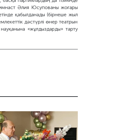
, басқа партиялардың да тізімінде
 гимнаст Әлия Юсупованы жоғары
ретінде қабылданады (бірнеше жыл
емлекеттік дәстүрлі өнер театрын
у науқанына «жұлдыздарды» тарту