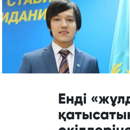
Енді «жұл
қатысаты
өкілдерін